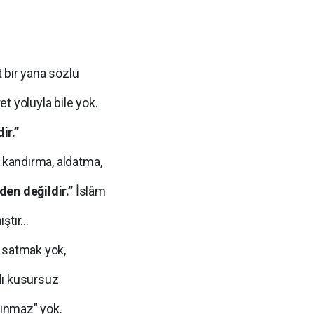
t bir yana sözlü
ret yoluyla bile yok.
ir.”
, kandırma, aldatma,
den değildir.”
İslâm
ıştır…
 satmak yok,
alı kusursuz
lınmaz” yok.