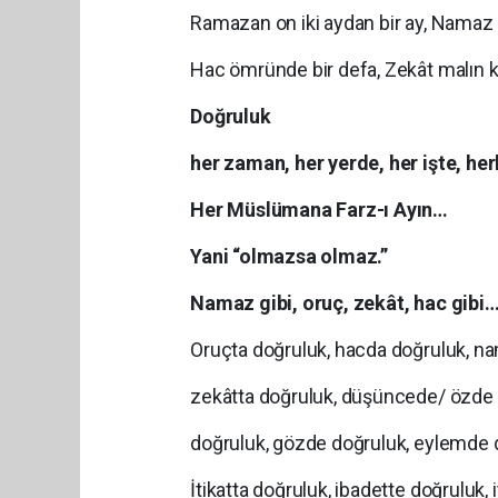
Ramazan on iki aydan bir ay, Namaz 
Hac ömründe bir defa, Zekât malın kı
Doğruluk
her zaman, her yerde, her işte, he
Her Müslümana Farz-ı Ayın…
Yani “olmazsa olmaz.”
Namaz gibi, oruç, zekât, hac gibi
Oruçta doğruluk, hacda doğruluk, n
zekâtta doğruluk, düşüncede/ özde
doğruluk, gözde doğruluk, eylemde
İtikatta doğruluk, ibadette doğruluk, 