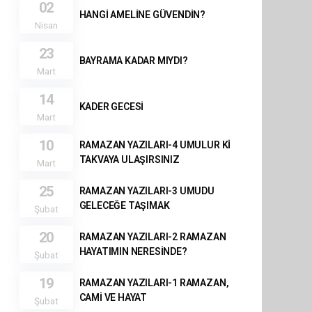
02
HANGİ AMELİNE GÜVENDİN?
Nisan
23
BAYRAMA KADAR MIYDI?
Mart
14
KADER GECESİ
Mart
10
RAMAZAN YAZILARI-4 UMULUR Kİ
TAKVAYA ULAŞIRSINIZ
Mart
25
RAMAZAN YAZILARI-3 UMUDU
GELECEĞE TAŞIMAK
Şubat
20
RAMAZAN YAZILARI-2 RAMAZAN
HAYATIMIN NERESİNDE?
Şubat
19
RAMAZAN YAZILARI-1 RAMAZAN,
CAMİ VE HAYAT
Şubat