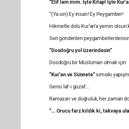
“Elif lam mim. İşte Kitap! İşte Kur’a
“(Ya sin) Ey insan! Ey Peygamber!
Hikmetle dolu Kur’an’a yemin olsun k
Sen gönderilen peygamberlerdensin
“Dosdoğru yol üzerindesin”
Dosdoğru bir Müslüman olmak için
“Kur’an ve Sünnete”
sımsıkı yapış
Gerisi laf-ı güzaf…
Ramazan ve doğruluk, her zaman d
“… Orucu farz kıldık ki, takvaya ula