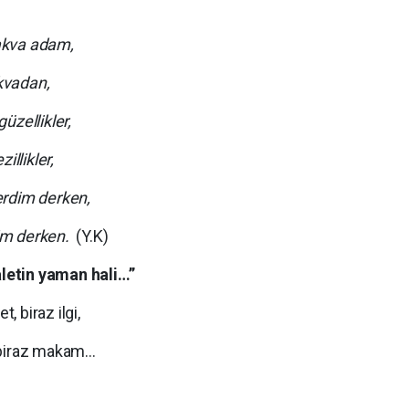
akva adam,
akvadan,
üzellikler,
illikler,
erdim derken,
im derken.
(Y.K)
letin yaman hali…”
, biraz ilgi,
t, biraz makam…