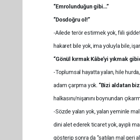
“Emrolunduğun gibi…”
“Dosdoğru ol!”
-Ailede terör estirmek yok, fiili şidde
hakaret bile yok, ima yoluyla bile, işa
“Gönül kırmak Kâbe’yi yıkmak gibid
-Toplumsal hayatta yalan, hile hurda
adam çarpma yok.
“Bizi aldatan biz
halkasını/nişanını boynundan çıkarm
-Sözde yalan yok, yalan yeminle mal
dini alet ederek ticaret yok, ayıplı m
gösterip sonra da “satılan mal geri a