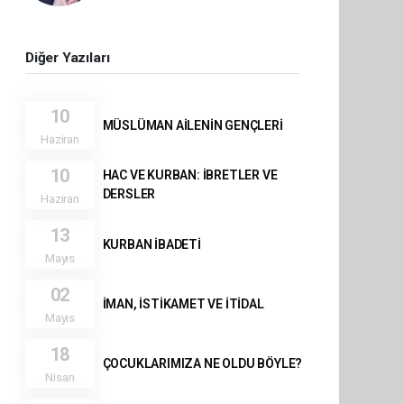
Diğer Yazıları
10
MÜSLÜMAN AİLENİN GENÇLERİ
Haziran
10
HAC VE KURBAN: İBRETLER VE
DERSLER
Haziran
13
KURBAN İBADETİ
Mayıs
02
İMAN, İSTİKAMET VE İTİDAL
Mayıs
18
ÇOCUKLARIMIZA NE OLDU BÖYLE?
Nisan