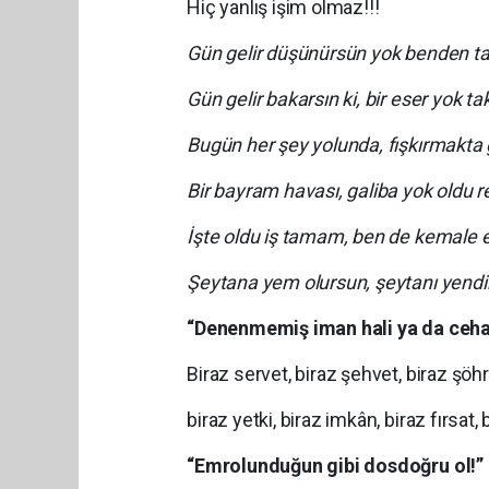
Hiç yanlış işim olmaz!!!
Gün gelir düşünürsün yok benden t
Gün gelir bakarsın ki, bir eser yok t
Bugün her şey yolunda, fışkırmakta g
Bir bayram havası, galiba yok oldu rez
İşte oldu iş tamam, ben de kemale 
Şeytana yem olursun, şeytanı yend
“Denenmemiş iman hali ya da ceha
Biraz servet, biraz şehvet, biraz şöhret
biraz yetki, biraz imkân, biraz fırsa
“Emrolunduğun gibi dosdoğru ol!”