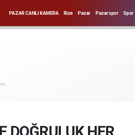
PAZAR CANLI KAMERA
Rize
Pazar
Pazarspor
Spor
com
E DOĞRULUK HER