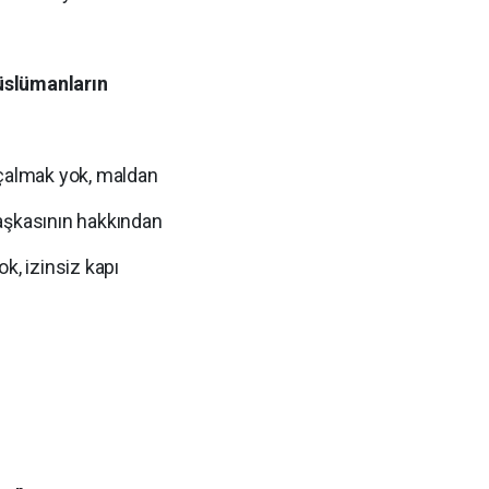
üslümanların
almak yok, maldan
aşkasının hakkından
k, izinsiz kapı