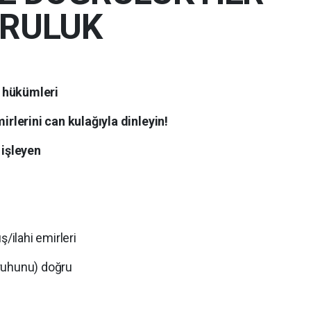
RULUK
n hükümleri
rlerini can kulağıyla dinleyin!
 işleyen
ş/ilahi emirleri
ruhunu) doğru