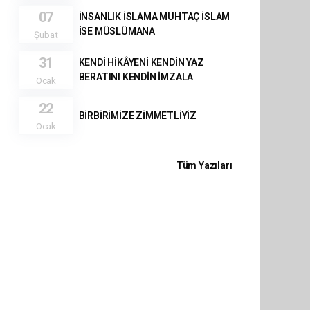
07
İNSANLIK İSLAMA MUHTAÇ İSLAM
İSE MÜSLÜMANA
Şubat
31
KENDİ HİKÂYENİ KENDİN YAZ
BERATINI KENDİN İMZALA
Ocak
22
BİRBİRİMİZE ZİMMETLİYİZ
Ocak
Tüm Yazıları