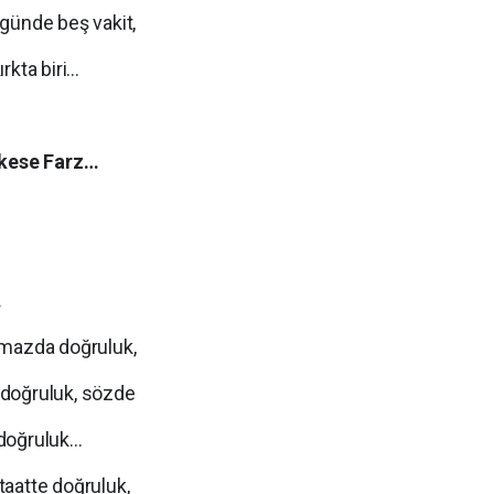
günde beş vakit,
rkta biri…
rkese Farz…
…
amazda doğruluk,
 doğruluk, sözde
 doğruluk…
itaatte doğruluk,