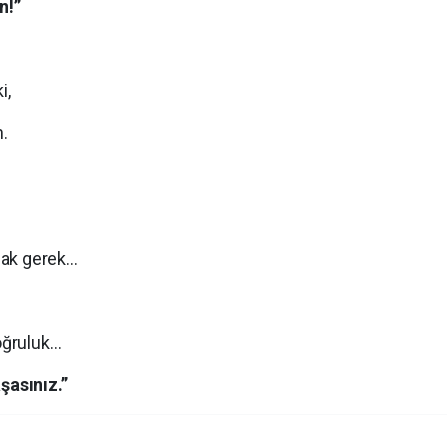
n!”
i,
.
mak gerek…
oğruluk…
şasınız.”