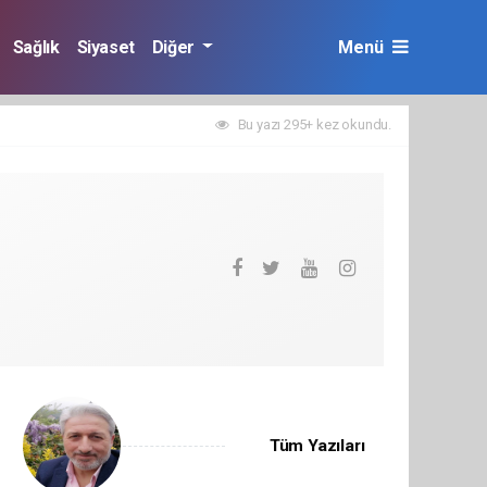
Sağlık
Siyaset
Diğer
Menü
Bu yazı 295+ kez okundu.
Tüm Yazıları