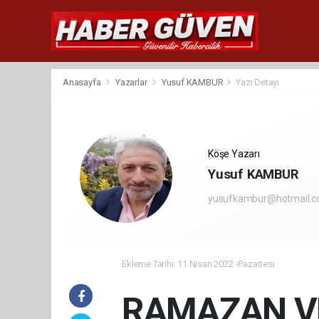
Anasayfa
Yazarlar
Yusuf KAMBUR
Yazı Detayı
Köşe Yazarı
Yusuf KAMBUR
yusufkambur@hotmail.
Ekleme Tarihi: 11 Nisan 2022 -Pazartesi
RAMAZAN V