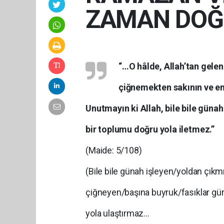
ZAMAN DOĞ
“…O hâlde, Allah’tan gele
çiğnemekten sakının ve emi
Unutmayın ki Allah, bile bile günah
bir toplumu doğru yola iletmez.”
(Maide: 5/108)
(Bile bile günah işleyen/yoldan çıkmı
çiğneyen/başına buyruk/fasıklar gü
yola ulaştırmaz…