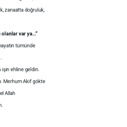
k, zanaatta doğruluk,
 olanlar var ya…”
 hayatın tümünde
…
işin ehline geldin.
un. Merhum Akif gökte
l Allah
m.