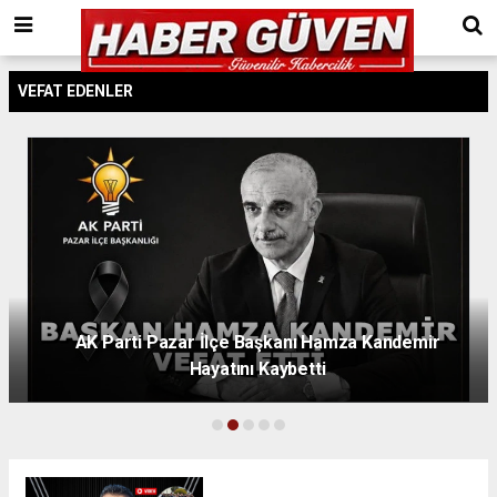
VEFAT EDENLER
AK Parti Pazar İlçe Başkanı Hamza Kandemir
Hayatını Kaybetti