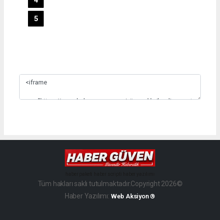
5
Slide 3
haber paketi
haber scripti
haber yazılımı
Tüm hakları saklı tutulmaktadır.Copyright 2026©
Haber Yazılımı:
Web Aksiyon ®