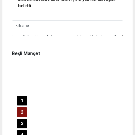
belirtti
Slide 1
Beşli Manşet
1
2
3
4