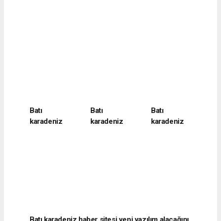
Batı
Batı
Batı
karadeniz
karadeniz
karadeniz
haber sitesi
haber sitesi
haber sitesi
yeni yazılım
yeni yazılım
yeni yazılım
alacağını
alacağını
alacağını
belirtti
belirtti
belirtti
Batı karadeniz haber sitesi yeni yazılım alacağını