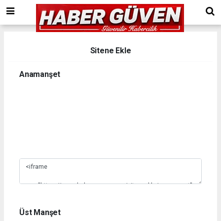
Sitene Ekle
Anamanşet
1
2
3
4
5
6
7
8
9
10
Üst Manşet