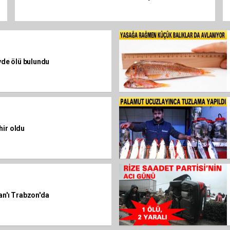
evde ölü bulundu
hir oldu
an'ı Trabzon'da