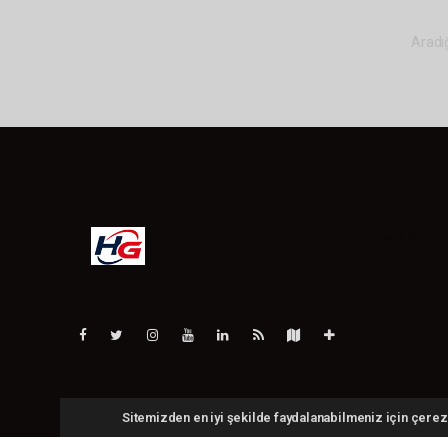
Aradığ
Lite-0.033
Hakkımızda
Kullanım Şartları
Sitemizden en iyi şekilde faydalanabilmeniz için çerezl
Yayın İlkeleri
Whatsapp İhbar