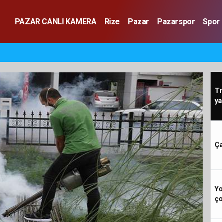
PAZAR CANLI KAMERA
Rize
Pazar
Pazarspor
Spor
T
ya
Ça
Yo
ç