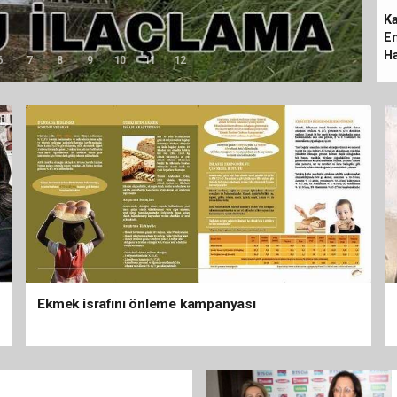
Uçak Korkuttu
Ka
E
Ha
6
7
8
9
10
11
12
Ekmek israfını önleme kampanyası