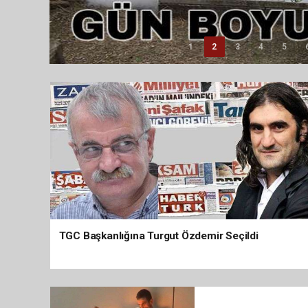
Trabzon'da Pisten Çıkan 
1
2
3
4
5
TGC Başkanlığına Turgut Özdemir Seçildi