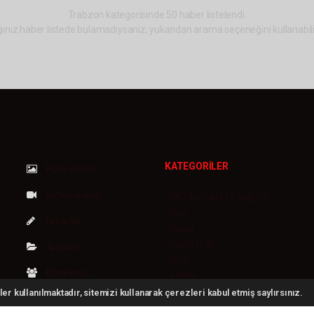
Trabzon kategorisinde 50 haber listelendi.
ınız haber listede bulamadıysanız, yukarıdan arama seçeneğini kullanabili
KATEGORİLER
Foto Galeri
Video Galeri
PAZAR CANLI KAMERA
Rize
Yazarlar
Pazar
Pazarspor
Arşivler
Spor
Künyemiz
Sağlık
Siyaset
er kullanılmaktadır, sitemizi kullanarak çerezleri kabul etmiş saylırsınız.
Bize Ulaşın