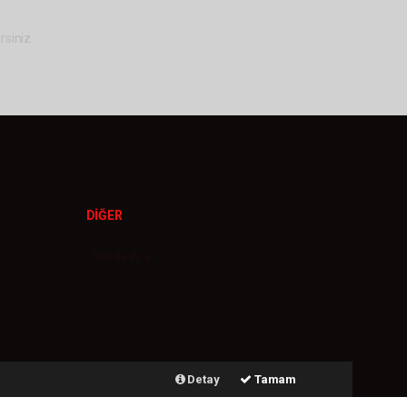
rsiniz.
DİĞER
Sitede Ara
Detay
Tamam