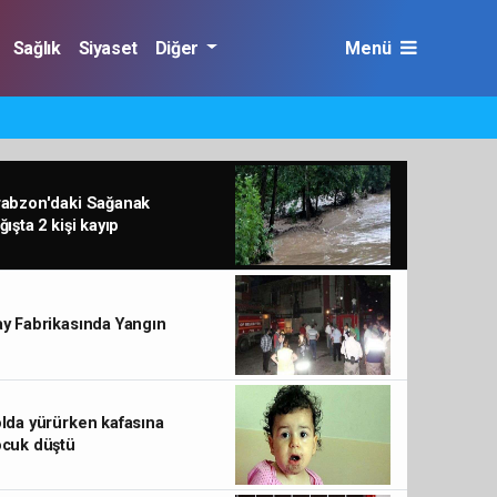
Sağlık
Siyaset
Diğer
Menü
rabzon'daki Sağanak
ğışta 2 kişi kayıp
y Fabrikasında Yangın
lda yürürken kafasına
ocuk düştü
Cumhurbaşkanı Erdoğan, Şenol Güneş Spor Kompl