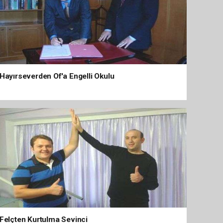
Hayırseverden Of'a Engelli Okulu
Felçten Kurtulma Sevinci