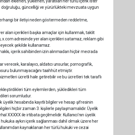
ından eklenen, yüklenen, yaratılan her türlü içerik ister
erin doğruluğu, güncelliği ve yürürlükteki mevzuata uygun
herhangi bir iletiyi neden göstermeden reddetme,
 alan içerikleri başka amaçlar için kullanmak, taklit
 x.com adresinde yer alan içerikleri satamaz, reklam gibi
leyecek şekilde kullanamaz.
 hakkı, içerik sahibinden izin alınmadan hiçbir mecrada
rar verecek, karalayıcı, aldatıcı unsurlar, pornografik,
ık unsuru bulunmayacağını taahhüt etmiştir.
zmetleri ücretli hale getirebilir ve bu ücretleri tek taraflı
ekleştirdikleri tüm eylemlerden, yükledikleri tüm
ndileri sorumludur.
üyelik hesabında kayıtlı bilgiler ve hesap şifresinin
ilgileri hiçbir zaman 3. kişilerle paylaşmamalıdır. Üyelik
 XXXXX ile irtibata geçilmelidir. Kullanıcı’nın üyelik
dan hukuka aykırı içerik sağlanması dahil olmak üzere her
i kullanımdan kaynaklanan her türlü hukuki ve cezai