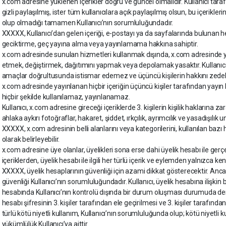
x.com adresine yüklenen içerikler doğru ve güncel olmalıdır. Kullanıcı taraf
gizli paylaşılmış, ister tüm kullanıcılara açık paylaşılmış olsun, bu içerikl
olup olmadığı tamamen Kullanıcı’nın sorumluluğundadır.
XXXXX, Kullanıcı’dan gelen içeriği, e-postayı ya da sayfalarında bulunan 
geciktirme, geç yayına alma veya yayınlamama hakkına sahiptir.
x.com adresinde sunulan hizmetleri kullanmak dışında, x.com adresinde yer
etmek, değiştirmek, dağıtımını yapmak veya depolamak yasaktır. Kullanıcı,
amaçlar doğrultusunda istismar edemez ve üçüncü kişilerin hakkını zede
x.com adresinde yayınlanan hiçbir içeriğin üçüncü kişiler tarafından yayın
hiçbir şekilde kullanılamaz, yayınlanamaz.
Kullanıcı, x.com adresine gireceği içeriklerde 3. kişilerin kişilik haklarına za
ahlaka aykırı fotoğraflar, hakaret, şiddet, ırkçılık, ayrımcılık ve yasadışıl
XXXXX, x.com adresinin belli alanlarını veya kategorilerini, kullanılan bazı hi
olarak belirleyebilir.
x.com adresine üye olanlar, üyelikleri sona erse dahi üyelik hesabı ile gerç
içeriklerden, üyelik hesabı ile ilgili her türlü içerik ve eylemden yalnızca ke
XXXXX, üyelik hesaplarının güvenliği için azami dikkat gösterecektir. Ancak 
güvenliği Kullanıcı’nın sorumluluğundadır. Kullanıcı, üyelik hesabına ilişkin b
hesabında Kullanıcı’nın kontrolü dışında bir durum oluşması durumuda derhal
hesabı şifresinin 3. kişiler tarafından ele geçirilmesi ve 3. kişiler tarafın
türlü kötü niyetli kullanım, Kullanıcı’nın sorumluluğunda olup; kötü niyetl
yükümlülük Kullanıcı’ya aittir.