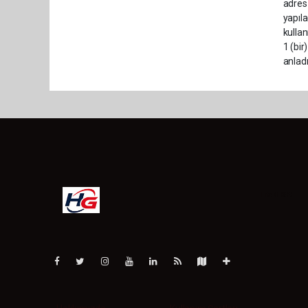
adres 
yapıla
kullan
1 (bir
anladı
Lite-0.039