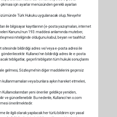
en çıkması için ayarlar menüsünden gerekli ayarları
çözümünde Türk Hukuku uygulanacak olup; Nevşehir
ı ile bilgisayar kayıtlarının (e-posta yazışmaları, internet
hakemeleri Kanunu’nun 193. maddesi anlamında muteber,
Sözleşmesi niteliğinde olduğunu kabul, beyan ve taahhüt
et sitesinde bildirdiği adres ve/veya e-posta adresi ile
erilecektir. Kullanıcı’nın bildirdiği adres ile e-posta
cak tebligatlar, geçerli tebligatın tüm hukuki sonuçlarını
le gelmesi, Sözleşme’nin diğer maddelerini geçersiz
kullanmamaları veya bunlara aykırı hareket etmeleri,
 Kullanıcılarından yeni öneriler geldikçe yeniden,
r ve güncellenebilir. Bu nedenle, Kullanıcı’nın x.com
rmesi önerilmektedir.
 ile ilgili olarak yapılacak her türlü bildirim için yasal