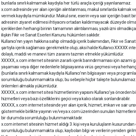
bunlarla sınırlı kalmamak kaydıyla her türlü araçla içeriği yayınlanamaz.
x.com adresinde yer alan içeriğin alıntılanması, makul sınırlarda kalmak ve 
vermek kaydıyla mümkündür. Makul sınır, eserin veya sair içeriğin basit bir
adresinin ziyaret edilmesi ihtiyacını ortadan kaldırmayacak düzeyde olmal
içeriklerden herhangi birinin tamamının alıntılanması, yazılı izni olmadık
ilişkin Fikir ve Sanat Eserleri Kanunu hükümleri saklıdır.
Kullanıcı’nın yayın hakkına sahip olmadığı içerik bakımından, Fikir ve San
şartıyla içerik sağlaması gerekmekte olup; aksi halde Kullanıcı XXXXX int
dolaylı, maddi ve manevi tüm zararını tazmin etmekle yükümlüdür.
XXXXX, x.com internet sitesinin zararlı içerik barındırmaması için azami gay
yaşaması veya diğer nedenlerle bilgisayarına virüs geçmesi veya herhang
(bunlarla sınırlı kalmamak kaydıyla Kullanıcı’nın bilgisayarı veya programl
sorumluluğu bulunmamakta olup; bu sebeple hiçbir talepte bulunulamaz. K
önlemleri almakla yükümlüdür.
XXXXX, x.com internet sitesi hizmetlerinin yapısını Kullanıcı’ya önceden b
hizmetleri veya bazı özelliklerini geçici veya kalıcı olarak sonlandırabilir.
XXXXX, x.com internet sitesinde yer alan içerik, hizmet, imkan ve sair un
göstermekle birlikte yayının ve/veya x.com üzerinden sunulan hizmetlerin
bir durumda sorumluluğu bulunmamaktadır.
x.com internet sitesinin hizmet aldığı 3. kişi veya kuruluşların kusurunda
sorumluluğu bulunmamakta olup; kaybolan bilgi ve verilerin yeniden girilme