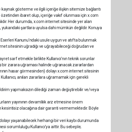
kaynak gösterme ve ilgili içeriğe ilişkin sitemize bağlantı
 özetinden ibaret olup, içeriğe vakıf olunması için x.com
ıdır. Her durumda, x.com internet sitesinde yer alan
ça, yukarıdaki şartlara uyulsa dahi mümkün değildir. Konuya
at Eserleri Kanunu’ndaki usule uygun ve atıfta bulunmak
ernet sitesinin uğradığı ve uğrayabileceği doğrudan ve
ret sarf etmekle birlikte Kullanıcı’nın teknik sorunlar
i bir zarara uğraması halinde uğranacak zararlardan
arının hasar görmesinden) dolayı x.com internet sitesinin
ullanıcı, anılan zararlara uğramamak için gerekli
ildirim yapmaksızın dilediği zaman değiştirebilir ve/veya
surların yayınının devamlılık arz etmesine önem
 kesintisiz olacağına dair garanti vermemektedir. Böyle
n dolayı yaşanabilecek herhangi bir veri kaybı durumunda
si sorumluluğu Kullanıcı’ya aittir. Bu sebeple;