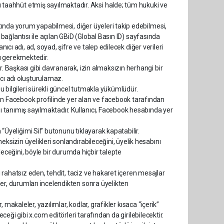
aahhüt etmiş sayılmaktadır. Aksi halde; tüm hukuki ve
ltında yorum yapabilmesi, diğer üyeleri takip edebilmesi,
 bağlantısı ile açılan GBiD (Global Basın ID) sayfasında
ıcı adı, ad, soyad, şifre ve talep edilecek diğer verileri
ı gerekmektedir.
r. Başkası gibi davranarak, izin almaksızın herhangi bir
anıcı adı oluşturulamaz.
bu bilgileri sürekli güncel tutmakla yükümlüdür.
nin Facebook profilinde yer alan ve facebook tarafından
nı tanımış sayılmaktadır. Kullanıcı, Facebook hesabında yer
n “Üyeliğimi Sil” butonunu tıklayarak kapatabilir.
ksizin üyelikleri sonlandırabileceğini, üyelik hesabını
bileceğini, böyle bir durumda hiçbir talepte
rahatsız eden, tehdit, taciz ve hakaret içeren mesajlar
er, durumları incelendikten sonra üyelikten
, makaleler, yazılımlar, kodlar, grafikler kısaca “içerik”
eceği gibi x.com editörleri tarafından da girilebilecektir.