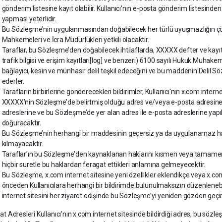
gönderim listesine kayıt olabilir. Kullanıcı’nın e-posta gönderim listesind
yapması yeterlidir.
Bu Sözleşme’nin uygulanmasından doğabilecek her türlü uyuşmazlığın 
Mahkemeleri ve İcra Müdürlükleri yetkili olacaktır.
Taraflar, bu Sözleşme’den doğabilecek ihtilaflarda, XXXXX defter ve kayıtlar
trafik bilgisi ve erişim kayıtları[log] ve benzeri) 6100 sayılı Hukuk Mu
bağlayıcı, kesin ve münhasır delil teşkil edeceğini ve bu maddenin Delil 
ederler.
Tarafların birbirlerine gönderecekleri bildirimler, Kullanıcı'nın x.com intern
XXXXX’nin Sözleşme’de belirtmiş olduğu adres ve/veya e-posta adresine gönd
adreslerine ve bu Sözleşme’de yer alan adres ile e-posta adreslerine yapıla
doğuracaktır.
Bu Sözleşme’nin herhangi bir maddesinin geçersiz ya da uygulanamaz ha
kılmayacaktır.
Taraflar’ın bu Sözleşme’den kaynaklanan haklarını kısmen veya tamamen 
hiçbir suretle bu haklardan feragat ettikleri anlamına gelmeyecektir.
Bu Sözleşme, x.com internet sitesine yeni özellikler eklendikçe veya x.com
önceden Kullanıcılara herhangi bir bildirimde bulunulmaksızın düzenlenebili
internet sitesini her ziyaret edişinde bu Sözleşme’yi yeniden gözden geçi
at Adresleri Kullanıcı'nın x.com internet sitesinde bildirdiği adres, bu sözleşme