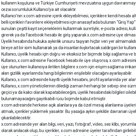
kullanım koşuluna ve Türkiye Cumhuriyeti mevzuatına uygun davranmayı t
cezai sorumluluk Kullanıcı’ya ait olacaktır.
Kullanıcı’nın x.com adresine içerik ekleyebilmesi, içeriklere kendi hesabı a
belli içerikleri favorilere ekleyebilmesi için anasayfada bulunan “Giriş Yap”
sunulan çeşitli kayıt seçeneklerini kullanmak suretiyle; e-posta adresi, kullan
girerek ya da Facebook hesabı ile giriş yaparak x.com adresine üye olmas
Üyelik hesabında hukuka aykırılık unsuru taşıyan hiçbir veri yer almamalıdı
bireye ait bir isim kullanarak ya da insanları kışkırtacak saldırgan bir kull
Kullanıcı, üyelik hesabı için doğru ve eksiksiz bir biçimde bilgi sağlama ve 
Kullanıcı, x.com adresine Facebook hesabı ile üye oluyorsa, x.com adresi
üye olunurken kullanıcıya iletilen bilgilere x.com için erişim sağlama imka
alan gizlilik ayarlarında hangi bilgilerinin erişilebilir olacağını ayarlayabilir.
Kullanıcı, x.com adresinde kayıtlı üyelik hesabını, profil ayarlarında yer ala
Kullanıcı, x.com yöneticilerinin dilediği zaman herhangi bir sebep öne sürme
geçici ya da kalıcı olarak kapatabileceğini, üyelik hesabındaki bilgileri sile
bulunamayacağını gayrikabili rücu biçimde kabul etmiştir.
x.com adresinde herkese açık alanlara ya da özel mesaj alanlarına üyeleri 
atmak, içerikler yüklemek yasaktır. Bu yasağa aykırı şekilde davranan üyel
çıkarılabilecektir.
x.com adresinde yer alan bilgi, veri, yazı, fotoğraf, video, ses klibi, yorumlar
olarak anılacak olup; bu içerikler, x.com adresine üyeler tarafından girilebil