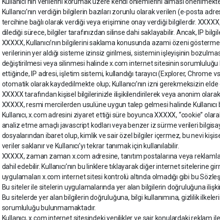
Kullanıcı’nın verilerini korumak üzere kendi önlemlerini alması önerilmekte
Kullanıcı’nın verdiğin bilgilerin bazıları zorunlu olarak verilen (e-posta adresler
tercihine bağlı olarak verdiği veya erişimine onay verdiği bilgilerdir. XXXXX,
dilediği sürece, bilgiler tarafınızdan silinse dahi saklayabilir. Ancak, IP bi
XXXXX, Kullanıcı’nın bilgilerini saklama konusunda azami özeni gösterme
verilerinin yer aldığı sisteme izinsiz girilmesi, sistemin işleyişinin bozulmas
değiştirilmesi veya silinmesi halinde x.com internet sitesinin sorumluluğu
ettiğinde, IP adresi, işletim sistemi, kullandığı tarayıcı (Explorer, Chrome vs.
otomatik olarak kaydedilmekte olup; Kullanıcı’nın izni gerekmeksizin elde e
XXXXX tarafından kişisel bilgilerinizle ilişikilendirilerek veya anonim ola
XXXXX, resmi mercilerden usulüne uygun talep gelmesi halinde Kullanıcı bilgil
Kullanıcı, x.com adresini ziyaret ettiği süre boyunca XXXXX, “cookie” olarak
analiz etme amaçlı javascript kodları veya benzer iz sürme verileri bilgisaya
dosyalarından ibaret olup, kimlik ve sair özel bilgiler içermez, bu nevi kişi
veriler saklanır ve Kullanıcı’yı tekrar tanımak için kullanılabilir.
XXXXX, zaman zaman x.com adresine, tanıtım postalarına veya reklamlarına 3. 
dahil edebilir. Kullanıcı’nın bu linklere tıklayarak diğer internet sitelerine 
uygulamaları x.com internet sitesi kontrolü altında olmadığı gibi bu Sözleş
Bu siteler ile sitelerin uygulamalarında yer alan bilgilerin doğruluğuna i
Bu sitelerde yer alan bilgilerin doğruluğuna, bilgi kullanımına, gizlilik ilkeler
sorumluluğu bulunmamaktadır.
Kullanıcı, x.com internet sitesindeki yenilikler ve sair konulardaki reklam