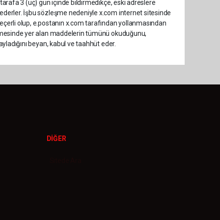
r tarafa 3 (üç) gün içinde bildirmedikçe, eski adreslere
ul ederler. İşbu sözleşme nedeniyle x.com internet sitesinde
n geçerli olup, e.postanın x.com tarafından yollanmasından
sözleşmesinde yer alan maddelerin tümünü okuduğunu,
onayladığını beyan, kabul ve taahhüt eder.
DİĞER
Sitede Ara