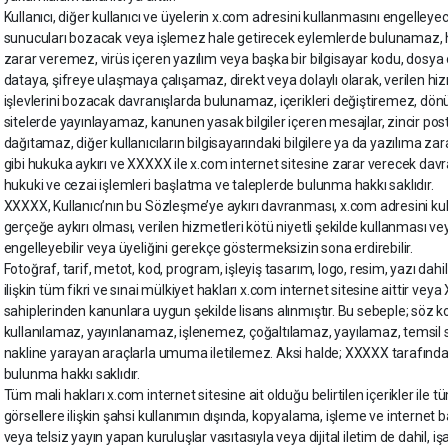
Kullanıcı, diğer kullanıcı ve üyelerin x.com adresini kullanmasını engelleye
sunucuları bozacak veya işlemez hale getirecek eylemlerde bulunamaz, h
zarar veremez, virüs içeren yazılım veya başka bir bilgisayar kodu, dosya
dataya, şifreye ulaşmaya çalışamaz, direkt veya dolaylı olarak, verilen hi
işlevlerini bozacak davranışlarda bulunamaz, içerikleri değiştiremez, dö
sitelerde yayınlayamaz, kanunen yasak bilgiler içeren mesajlar, zincir posta,
dağıtamaz, diğer kullanıcıların bilgisayarındaki bilgilere ya da yazılıma
gibi hukuka aykırı ve XXXXX ile x.com internet sitesine zarar verecek d
hukuki ve cezai işlemleri başlatma ve taleplerde bulunma hakkı saklıdır.
XXXXX, Kullanıcı’nın bu Sözleşme’ye aykırı davranması, x.com adresini kulla
gerçeğe aykırı olması, verilen hizmetleri kötü niyetli şekilde kullanması 
engelleyebilir veya üyeliğini gerekçe göstermeksizin sona erdirebilir.
Fotoğraf, tarif, metot, kod, program, işleyiş tasarım, logo, resim, yazı da
ilişkin tüm fikri ve sınai mülkiyet hakları x.com internet sitesine aittir ve
sahiplerinden kanunlara uygun şekilde lisans alınmıştır. Bu sebeple; söz ko
kullanılamaz, yayınlanamaz, işlenemez, çoğaltılamaz, yayılamaz, temsil s
nakline yarayan araçlarla umuma iletilemez. Aksi halde; XXXXX tarafında
bulunma hakkı saklıdır.
Tüm mali hakları x.com internet sitesine ait olduğu belirtilen içerikler ile t
görsellere ilişkin şahsi kullanımın dışında, kopyalama, işleme ve internet 
veya telsiz yayın yapan kuruluşlar vasıtasıyla veya dijital iletim de dahil,