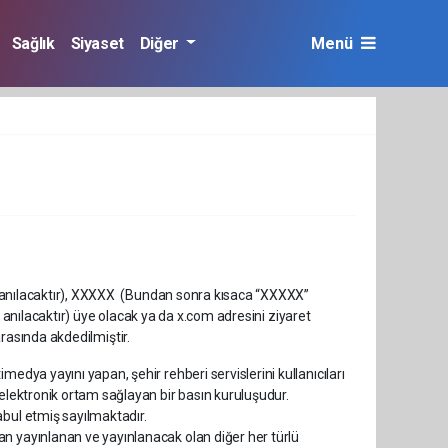
Sağlık
Siyaset
Diğer
Menü
k anılacaktır), XXXXX (Bundan sonra kısaca “XXXXX”
 anılacaktır) üye olacak ya da x.com adresini ziyaret
arasında akdedilmiştir.
edya yayını yapan, şehir rehberi servislerini kullanıcıları
 elektronik ortam sağlayan bir basın kuruluşudur.
abul etmiş sayılmaktadır.
an yayınlanan ve yayınlanacak olan diğer her türlü