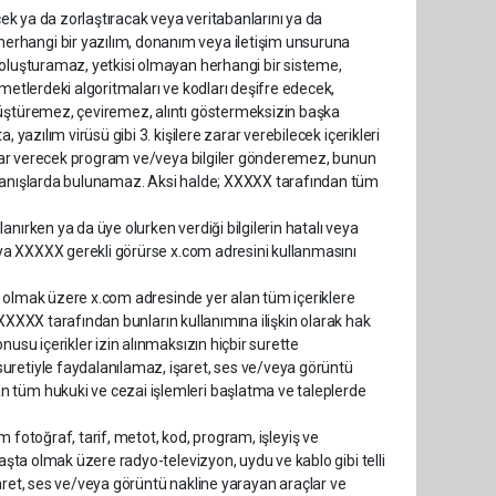
cek ya da zorlaştıracak veya veritabanlarını ya da
erhangi bir yazılım, donanım veya iletişim unsuruna
 oluşturamaz, yetkisi olmayan herhangi bir sisteme,
zmetlerdeki algoritmaları ve kodları deşifre edecek,
nüştüremez, çeviremez, alıntı göstermeksizin başka
 yazılım virüsü gibi 3. kişilere zarar verebilecek içerikleri
 zarar verecek program ve/veya bilgiler gönderemez, bunun
avranışlarda bulunamaz. Aksi halde; XXXXX tarafından tüm
nırken ya da üye olurken verdiği bilgilerin hatalı veya
veya XXXXX gerekli görürse x.com adresini kullanmasını
hil olmak üzere x.com adresinde yer alan tüm içeriklere
ya XXXXX tarafından bunların kullanımına ilişkin olarak hak
nusu içerikler izin alınmaksızın hiçbir surette
uretiyle faydalanılamaz, işaret, ses ve/veya görüntü
n tüm hukuki ve cezai işlemleri başlatma ve taleplerde
üm fotoğraf, tarif, metot, kod, program, işleyiş ve
başta olmak üzere radyo-televizyon, uydu ve kablo gibi telli
 işaret, ses ve/veya görüntü nakline yarayan araçlar ve