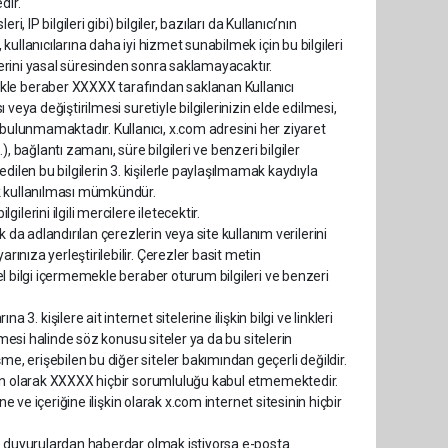
dir.
i, IP bilgileri gibi) bilgiler, bazıları da Kullanıcı’nın
 kullanıcılarına daha iyi hizmet sunabilmek için bu bilgileri
lgilerini yasal süresinden sonra saklamayacaktır.
kle beraber XXXXX tarafından saklanan Kullanıcı
ı veya değiştirilmesi suretiyle bilgilerinizin elde edilmesi,
 bulunmamaktadır. Kullanıcı, x.com adresini her ziyaret
), bağlantı zamanı, süre bilgileri ve benzeri bilgiler
dilen bu bilgilerin 3. kişilerle paylaşılmamak kaydıyla
rak kullanılması mümkündür.
erini ilgili mercilere iletecektir.
 da adlandırılan çerezlerin veya site kullanım verilerini
rınıza yerleştirilebilir. Çerezler basit metin
sel bilgi içermemekle beraber oturum bilgileri ve benzeri
kişilere ait internet sitelerine ilişkin bilgi ve linkleri
girmesi halinde söz konusu siteler ya da bu sitelerin
me, erişebilen bu diğer siteler bakımından geçerli değildir.
lişkin olarak XXXXX hiçbir sorumluluğu kabul etmemektedir.
ine ve içeriğine ilişkin olarak x.com internet sitesinin hiçbir
 ile duyurulardan haberdar olmak istiyorsa e-posta