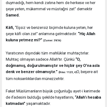
duymadığı, hem kendi zatına hem de herkese ve her
şeye yeten, mükemmel ve müstağni zat” demektir
Samed.
Kâfi,
“Eşsiz ve benzersiz biçimde kuluna yeten, her
şeye kâfi olan zat” anlamına gelmektedir.
“Hiç Allah
kuluna yetmez mi?”
(Zumer: 39/36)
Yaratıcının dışındaki tüm mahlûklar muhtaçtırlar.
Muhtaç olmayan sadece Allah’tır. Çünkü
“O,
doğmamış, doğurulmamıştır ve hiçbir şey O’na asla
denk ve benzer olmamıştır.”
O, beşere ait
(İhlas: 112/3, 4)
tüm noksanlıklardan münezzehtir.
Fakat Müslümanların büyük çoğunluğu ayet-i kerimede
de ifadesini bulduğu şekilde hayatlarını,
“Allah’ı hesaba
katmadan”
yaşamaktadır.