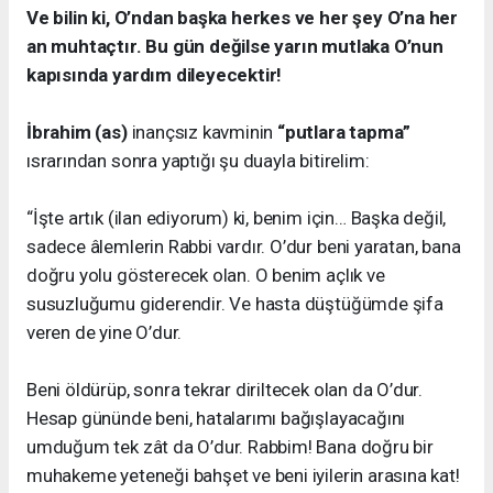
Ve bilin ki, O’ndan başka herkes ve her şey O’na her
an muhtaçtır. Bu gün değilse yarın mutlaka O’nun
kapısında yardım dileyecektir!
İbrahim (as)
inançsız kavminin
“putlara tapma”
ısrarından sonra yaptığı şu duayla bitirelim:
“İşte artık (ilan ediyorum) ki, benim için… Başka değil,
sadece âlemlerin Rabbi vardır. O’dur beni yaratan, bana
doğru yolu gösterecek olan. O benim açlık ve
susuzluğumu giderendir. Ve hasta düştüğümde şifa
veren de yine O’dur.
Beni öldürüp, sonra tekrar diriltecek olan da O’dur.
Hesap gününde beni, hatalarımı bağışlayacağını
umduğum tek zât da O’dur. Rabbim! Bana doğru bir
muhakeme yeteneği bahşet ve beni iyilerin arasına kat!