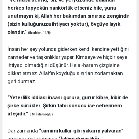
herkes topyekûn nankörlük etseniz bile, şunu
unutmayın ki, Allah her bakımdan sınırsız zengindir
(sizin kulluğunuza ihtiyacı yoktur), övgüye layık
olandır.”
(İbrahim: 14/8)
İnsan her şey yolunda giderken kendi kendine yettiğini
zanneder ve taşkınlıklar yapar. Kimseye ve hiçbir şeye
ihtiyacı olmadığını düşünür. Helal-haram çizgisine
dikkat etmez. Allah’ın koyduğu sınırları zorlamaktan
geri durmaz.
“Yeterlilik iddiası insanı gurura, gurur kibre, kibir de
şirke sürükler. Şirkin tabii sonucu ise cehennem
ateşidir.”
( M. İslamoğlu)
Dar zamanda
“samimi kullar gibi yakarıp yalvaran”
ama normal zamanda
“İslâmi duyarlılığı