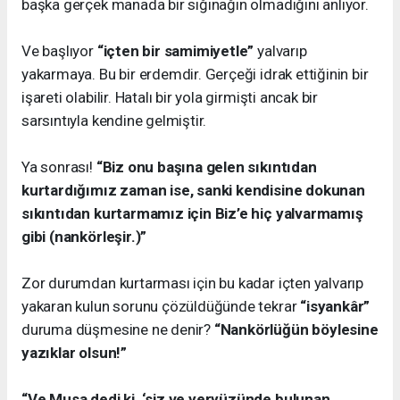
başka gerçek manada bir sığınağın olmadığını anlıyor.
Ve başlıyor
“içten bir samimiyetle”
yalvarıp
yakarmaya. Bu bir erdemdir. Gerçeği idrak ettiğinin bir
işareti olabilir. Hatalı bir yola girmişti ancak bir
sarsıntıyla kendine gelmiştir.
Ya sonrası!
“Biz onu başına gelen sıkıntıdan
kurtardığımız zaman ise, sanki kendisine dokunan
sıkıntıdan kurtarmamız için Biz’e hiç yalvarmamış
gibi (nankörleşir.)”
Zor durumdan kurtarması için bu kadar içten yalvarıp
yakaran kulun sorunu çözüldüğünde tekrar
“isyankâr”
duruma düşmesine ne denir?
“Nankörlüğün böylesine
yazıklar olsun!”
“Ve Musa dedi ki, ‘siz ve yeryüzünde bulunan