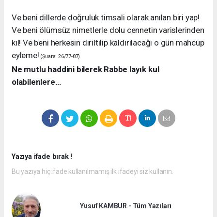
Ve beni dillerde doğruluk timsali olarak anılan biri yap!
Ve beni ölümsüz nimetlerle dolu cennetin varislerinden
kıl! Ve beni herkesin diriltilip kaldırılacağı o gün mahcup
eyleme!
(Şuara: 26/77-87)
Ne mutlu haddini bilerek Rabbe layık kul
olabilenlere…
Yazıya ifade bırak !
Bu yazıya hiç ifade kullanılmamış ilk ifadeyi siz kullanın.
Yusuf KAMBUR - Tüm Yazıları