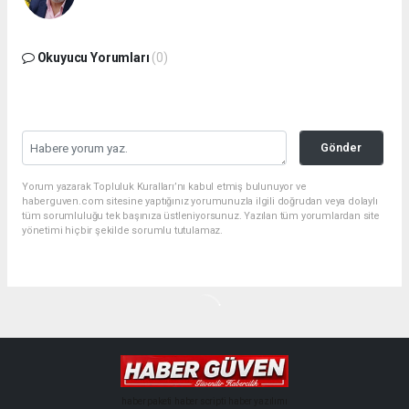
Okuyucu Yorumları
(0)
Gönder
Yorum yazarak Topluluk Kuralları’nı kabul etmiş bulunuyor ve
haberguven.com sitesine yaptığınız yorumunuzla ilgili doğrudan veya dolaylı
tüm sorumluluğu tek başınıza üstleniyorsunuz. Yazılan tüm yorumlardan site
yönetimi hiçbir şekilde sorumlu tutulamaz.
haber paketi
haber scripti
haber yazılımı