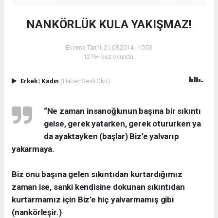
NANKÖRLÜK KULA YAKIŞMAZ!
Ekleme Tarihi: 21.08.2014 - 10:53
1276+ kez okundu.
Erkek
|
Kadın
(Haberi Sesli Oku)
“Ne zaman insanoğlunun başına bir sıkıntı
gelse, gerek yatarken, gerek otururken ya
da ayaktayken (başlar) Biz’e yalvarıp
yakarmaya.
Biz onu başına gelen sıkıntıdan kurtardığımız
zaman ise, sanki kendisine dokunan sıkıntıdan
kurtarmamız için Biz’e hiç yalvarmamış gibi
(nankörleşir.)