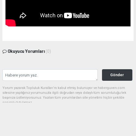
Okuyucu Yorumları
(0)
Gönder
Yorum yazarak Topluluk Kuralları’nı kabul etmiş bulunuyor ve haberguven.com
sitesine yaptığınız yorumunuzla ilgili doğrudan veya dolaylı tüm sorumluluğu tek
başınıza üstleniyorsunuz. Yazılan tüm yorumlardan site yönetimi hiçbir şekilde
sorumlu tutulamaz.