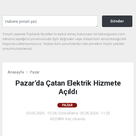
Gönder
Yorum yazarak Topluluk Kuralları’nı kabul etmiş bulunuyor ve haberguven.com
sitesine yaptığınız yorumunuzla ilgili doğrudan veya dolaylı tüm sorumluluğu tek
başınıza üstleniyorsunuz. Yazılan tüm yorumlardan site yönetimi hiçbir şekilde
sorumlu tutulamaz.
Anasayfa
Pazar
Pazar’da Çatan Elektrik Hizmete
Açıldı
PAZAR
05.06.2026 - 10:28, Güncelleme: 05.06.2026 - 11:20
432089+ kez okundu.