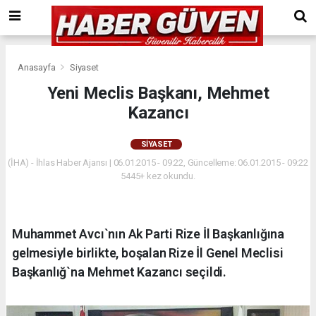
Anasayfa
Siyaset
Yeni Meclis Başkanı, Mehmet
Kazancı
SIYASET
(İHA) - İhlas Haber Ajansı | 06.01.2015 - 09:22, Güncelleme: 06.01.2015 - 09:22
5445+ kez okundu.
Muhammet Avcı`nın Ak Parti Rize İl Başkanlığına
gelmesiyle birlikte, boşalan Rize İl Genel Meclisi
Başkanlığ`na Mehmet Kazancı seçildi.