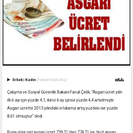
Erkek
|
Kadın
(Haberi Sesli Oku)
Çalışma ve Sosyal Güvenlik Bakanı Faruk Çelik, ''Asgari ücret yılın
ilk 6 ayı için yüzde 4,1, ikinci 6 ay içinse yüzde 4,4 artırılmıştır.
Asgari ücrette 2013 yılındaki ortalama artış yüzdesi ise yüzde
8,61 olmuştur'' dedi.
Buna göre net asgari ücret 739 TL'den 774 TL'ye, brüt asgari