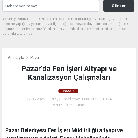
Gönder
Yorum yazarak Topluluk Kuralları’nı kabul etmiş bulunuyor ve haberguven.com
sitesine yaptığınız yorumunuzla ilgili doğrudan veya dolaylı tüm sorumluluğu tek
başınıza üstleniyorsunuz. Yazılan tüm yorumlardan site yönetimi hiçbir şekilde
sorumlu tutulamaz.
Anasayfa
Pazar
Pazar’da Fen İşleri Altyapı ve
Kanalizasyon Çalışmaları
PAZAR
12.06.2026 - 11:09, Güncelleme: 13.06.2026 - 10:14
357809+ kez okundu.
Pazar Belediyesi Fen İşleri Müdürlüğü altyapı ve