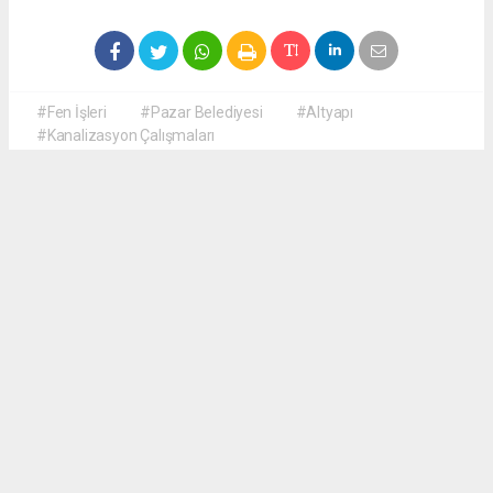
#Fen İşleri
#Pazar Belediyesi
#Altyapı
#Kanalizasyon Çalışmaları
Okuyucu Yorumları
(0)
Gönder
Yorum yazarak Topluluk Kuralları’nı kabul etmiş bulunuyor ve haberguven.com
sitesine yaptığınız yorumunuzla ilgili doğrudan veya dolaylı tüm sorumluluğu tek
başınıza üstleniyorsunuz. Yazılan tüm yorumlardan site yönetimi hiçbir şekilde
sorumlu tutulamaz.