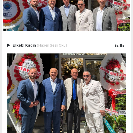
Erkek
|
Kadın
(Haberi Sesli Oku)