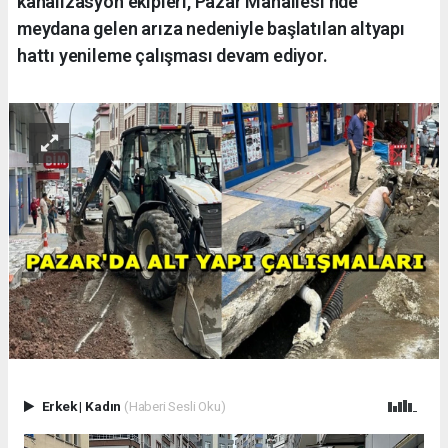
kanalizasyon ekipleri, Pazar Mahallesi’nde
meydana gelen arıza nedeniyle başlatılan altyapı
hattı yenileme çalışması devam ediyor.
Erkek
|
Kadın
(Haberi Sesli Oku)