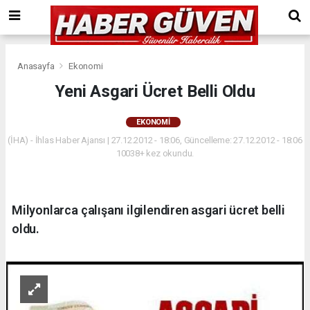
Anasayfa
Ekonomi
Yeni Asgari Ücret Belli Oldu
EKONOMI
(İHA) - İhlas Haber Ajansı | 27.12.2012 - 18:06, Güncelleme: 27.12.2012 - 18:06
10038+ kez okundu.
Milyonlarca çalışanı ilgilendiren asgari ücret belli
oldu.