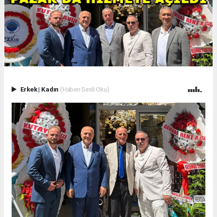
Erkek
|
Kadın
(Haberi Sesli Oku)