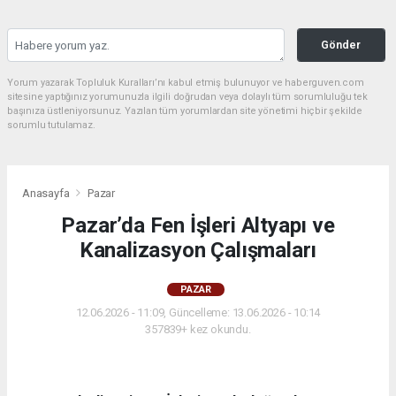
Gönder
Yorum yazarak Topluluk Kuralları’nı kabul etmiş bulunuyor ve haberguven.com
sitesine yaptığınız yorumunuzla ilgili doğrudan veya dolaylı tüm sorumluluğu tek
başınıza üstleniyorsunuz. Yazılan tüm yorumlardan site yönetimi hiçbir şekilde
sorumlu tutulamaz.
Anasayfa
Pazar
Pazar’da Fen İşleri Altyapı ve
Kanalizasyon Çalışmaları
PAZAR
12.06.2026 - 11:09, Güncelleme: 13.06.2026 - 10:14
357839+ kez okundu.