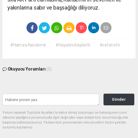
yakınlarına sabır ve başsağlığı diliyoruz.
#Hamza Kandemir
#Hayatını Kaybetti
#vefat etti
Okuyucu Yorumları
(0)
Gönder
Yorum yazarak Topluluk Kuralları’nı kabul etmiş bulunuyor ve haberguven.com
sitesine yaptığınız yorumunuzla ilgili doğrudan veya dolaylı tüm sorumluluğu tek
başınıza üstleniyorsunuz. Yazılan tüm yorumlardan site yönetimi hiçbir şekilde
sorumlu tutulamaz.