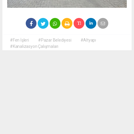
#Fen İşleri
#Pazar Belediyesi
#Altyapı
#Kanalizasyon Çalışmaları
Okuyucu Yorumları
(0)
Gönder
Yorum yazarak Topluluk Kuralları’nı kabul etmiş bulunuyor ve haberguven.com
sitesine yaptığınız yorumunuzla ilgili doğrudan veya dolaylı tüm sorumluluğu tek
başınıza üstleniyorsunuz. Yazılan tüm yorumlardan site yönetimi hiçbir şekilde
sorumlu tutulamaz.