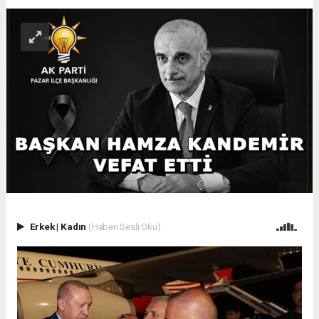
Erkek
|
Kadın
(Haberi Sesli Oku)