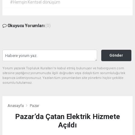
#Hemşin Kentsel dönüşüm
Okuyucu Yorumları
(0)
Gönder
Yorum yazarak Topluluk Kuralları’nı kabul etmiş bulunuyor ve haberguven.com
sitesine yaptığınız yorumunuzla ilgili doğrudan veya dolaylı tüm sorumluluğu tek
başınıza üstleniyorsunuz. Yazılan tüm yorumlardan site yönetimi hiçbir şekilde
sorumlu tutulamaz.
Anasayfa
Pazar
Pazar’da Çatan Elektrik Hizmete
Açıldı