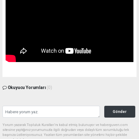
Okuyucu Yorumları
(0)
Gönder
Yorum yazarak Topluluk Kuralları’nı kabul etmiş bulunuyor ve haberguven.com
sitesine yaptığınız yorumunuzla ilgili doğrudan veya dolaylı tüm sorumluluğu tek
başınıza üstleniyorsunuz. Yazılan tüm yorumlardan site yönetimi hiçbir şekilde