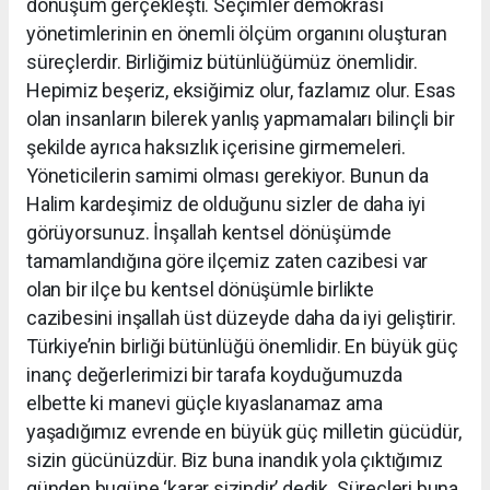
dönüşüm gerçekleşti. Seçimler demokrasi
yönetimlerinin en önemli ölçüm organını oluşturan
süreçlerdir. Birliğimiz bütünlüğümüz önemlidir.
Hepimiz beşeriz, eksiğimiz olur, fazlamız olur. Esas
olan insanların bilerek yanlış yapmamaları bilinçli bir
şekilde ayrıca haksızlık içerisine girmemeleri.
Yöneticilerin samimi olması gerekiyor. Bunun da
Halim kardeşimiz de olduğunu sizler de daha iyi
görüyorsunuz. İnşallah kentsel dönüşümde
tamamlandığına göre ilçemiz zaten cazibesi var
olan bir ilçe bu kentsel dönüşümle birlikte
cazibesini inşallah üst düzeyde daha da iyi geliştirir.
Türkiye’nin birliği bütünlüğü önemlidir. En büyük güç
inanç değerlerimizi bir tarafa koyduğumuzda
elbette ki manevi güçle kıyaslanamaz ama
yaşadığımız evrende en büyük güç milletin gücüdür,
sizin gücünüzdür. Biz buna inandık yola çıktığımız
günden bugüne ‘karar sizindir’ dedik. Süreçleri buna