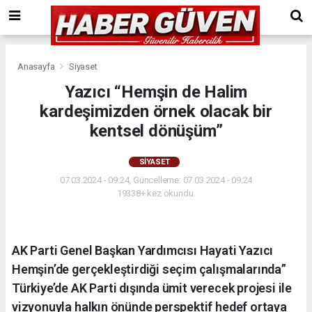
Anasayfa
Siyaset
Yazıcı “Hemşin de Halim
kardeşimizden örnek olacak bir
kentsel dönüşüm”
SIYASET
07.03.2024 - 09:24, Güncelleme: 07.03.2024 - 09:24
19338+ kez okundu.
AK Parti Genel Başkan Yardımcısı Hayati Yazıcı
Hemşin’de gerçekleştirdiği seçim çalışmalarında”
Türkiye’de AK Parti dışında ümit verecek projesi ile
vizyonuyla halkın önünde perspektif hedef ortaya