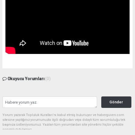
Okuyucu Yorumları
(0)
Gönder
Yorum yazarak Topluluk Kuralları’nı kabul etmiş bulunuyor ve haberguven.com
sitesine yaptığınız yorumunuzla ilgili doğrudan veya dolaylı tüm sorumluluğu tek
başınıza üstleniyorsunuz. Yazılan tüm yorumlardan site yönetimi hiçbir şekilde
sorumlu tutulamaz.