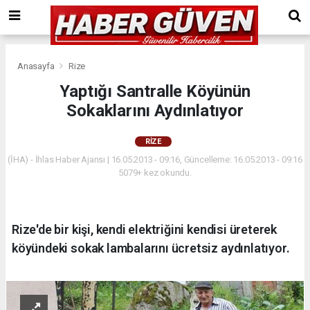
Anasayfa
Rize
Yaptığı Santralle Köyünün
Sokaklarını Aydınlatıyor
RIZE
(İHA) - İhlas Haber Ajansı | 16.05.2013 - 09:16, Güncelleme: 16.05.2013 - 09:16
5079+ kez okundu.
Rize'de bir kişi, kendi elektriğini kendisi üreterek
köyündeki sokak lambalarını ücretsiz aydınlatıyor.