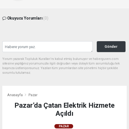
Okuyucu Yorumları
(0)
Gönder
Yorum yazarak Topluluk Kuralları’nı kabul etmiş bulunuyor ve haberguven.com
sitesine yaptığınız yorumunuzla ilgili doğrudan veya dolaylı tüm sorumluluğu tek
başınıza üstleniyorsunuz. Yazılan tüm yorumlardan site yönetimi hiçbir şekilde
sorumlu tutulamaz.
Anasayfa
Pazar
Pazar’da Çatan Elektrik Hizmete
Açıldı
PAZAR