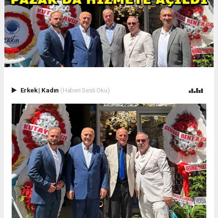
Erkek
|
Kadın
(Haberi Sesli Oku)