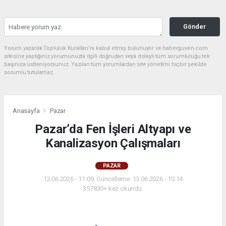
Gönder
Yorum yazarak Topluluk Kuralları’nı kabul etmiş bulunuyor ve haberguven.com
sitesine yaptığınız yorumunuzla ilgili doğrudan veya dolaylı tüm sorumluluğu tek
başınıza üstleniyorsunuz. Yazılan tüm yorumlardan site yönetimi hiçbir şekilde
sorumlu tutulamaz.
Anasayfa
Pazar
Pazar’da Fen İşleri Altyapı ve
Kanalizasyon Çalışmaları
PAZAR
12.06.2026 - 11:09, Güncelleme: 13.06.2026 - 10:14
357830+ kez okundu.