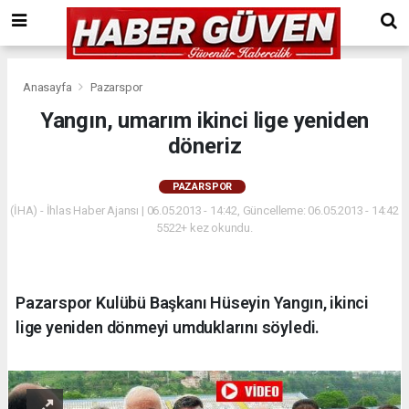
Anasayfa
Pazarspor
Yangın, umarım ikinci lige yeniden
döneriz
PAZARSPOR
(İHA) - İhlas Haber Ajansı | 06.05.2013 - 14:42, Güncelleme: 06.05.2013 - 14:42
5522+ kez okundu.
Pazarspor Kulübü Başkanı Hüseyin Yangın, ikinci
lige yeniden dönmeyi umduklarını söyledi.