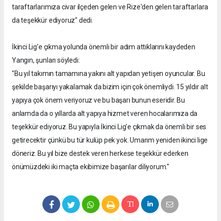
taraftarlarımıza civar ilçeden gelen ve Rize'den gelen taraftarlara
da teşekkür ediyoruz" dedi.
İkinci Lig'e çıkma yolunda önemli bir adım attıklarını kaydeden
Yangın, şunları söyledi:
"Bu yıl takımın tamamına yakını alt yapıdan yetişen oyuncular. Bu
şekilde başarıyı yakalamak da bizim için çok önemliydi. 15 yıldır alt
yapıya çok önem veriyoruz ve bu başarı bunun eseridir. Bu
anlamda da o yıllarda alt yapıya hizmet veren hocalarımıza da
teşekkür ediyoruz. Bu yapıyla İkinci Lig'e çıkmak da önemli bir ses
getirecektir çünkü bu tür kulüp pek yok. Umarım yeniden ikinci lige
döneriz. Bu yıl bize destek veren herkese teşekkür ederken
önümüzdeki iki maçta ekibimize başarılar diliyorum."