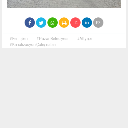
#Fen İşleri
#Pazar Belediyesi
#Altyapı
#Kanalizasyon Çalışmaları
Okuyucu Yorumları
(0)
Gönder
Yorum yazarak Topluluk Kuralları’nı kabul etmiş bulunuyor ve haberguven.com
sitesine yaptığınız yorumunuzla ilgili doğrudan veya dolaylı tüm sorumluluğu tek
başınıza üstleniyorsunuz. Yazılan tüm yorumlardan site yönetimi hiçbir şekilde
sorumlu tutulamaz.