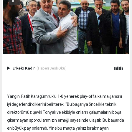
Erkek
|
Kadın
(Haberi Sesli Oku)
Yangın, Fatih Karagümrük'ü 1-0 yenerek play-offa kalma şansını
iyi değerlendirdiklerini belirterek, "Bu başarıya öncelikle teknik
direktörümüz Şevki Tonyalı ve ekibiyle onların çalışmalarını boşa
çıkarmayan sporcularımızın emeği sayesinde ulaştık. Bu başarıda
en büyük pay onlarındı. Yine bu maçta yalnız bırakmayan