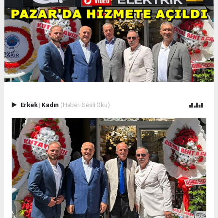
Erkek
|
Kadın
(Haberi Sesli Oku)