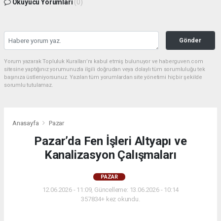
Okuyucu Yorumları
(0)
Gönder
Yorum yazarak Topluluk Kuralları’nı kabul etmiş bulunuyor ve haberguven.com
sitesine yaptığınız yorumunuzla ilgili doğrudan veya dolaylı tüm sorumluluğu tek
başınıza üstleniyorsunuz. Yazılan tüm yorumlardan site yönetimi hiçbir şekilde
sorumlu tutulamaz.
Anasayfa
Pazar
Pazar’da Fen İşleri Altyapı ve
Kanalizasyon Çalışmaları
PAZAR
12.06.2026 - 11:09, Güncelleme: 13.06.2026 - 10:14
357834+ kez okundu.