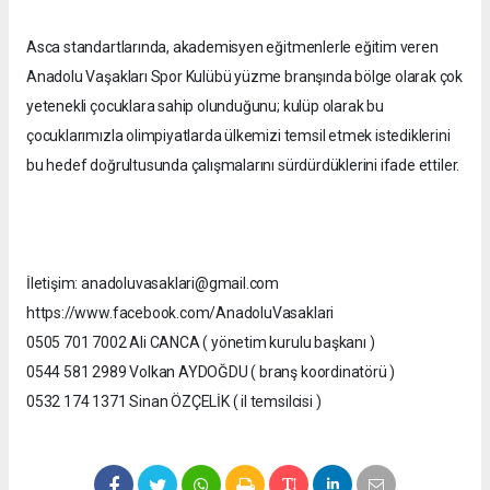
Asca standartlarında, akademisyen eğitmenlerle eğitim veren
Anadolu Vaşakları Spor Kulübü yüzme branşında bölge olarak çok
yetenekli çocuklara sahip olunduğunu; kulüp olarak bu
çocuklarımızla olimpiyatlarda ülkemizi temsil etmek istediklerini
bu hedef doğrultusunda çalışmalarını sürdürdüklerini ifade ettiler.
İletişim: anadoluvasaklari@gmail.com
https://www.facebook.com/AnadoluVasaklari
0505 701 7002 Ali CANCA ( yönetim kurulu başkanı )
0544 581 2989 Volkan AYDOĞDU ( branş koordinatörü )
0532 174 1371 Sinan ÖZÇELİK ( il temsilcisi )