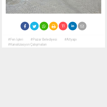
#Fen İşleri
#Pazar Belediyesi
#Altyapı
#Kanalizasyon Çalışmaları
Okuyucu Yorumları
(0)
Gönder
Yorum yazarak Topluluk Kuralları’nı kabul etmiş bulunuyor ve haberguven.com
sitesine yaptığınız yorumunuzla ilgili doğrudan veya dolaylı tüm sorumluluğu tek
başınıza üstleniyorsunuz. Yazılan tüm yorumlardan site yönetimi hiçbir şekilde
sorumlu tutulamaz.