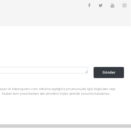
Gönder
nuyor ve haberguven.com sitesine yaptığınız yorumunuzla ilgili doğrudan veya
. Yazılan tüm yorumlardan site yönetimi hiçbir şekilde sorumlu tutulamaz.