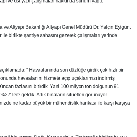
pı ve üst yapı çalışmaları hakkında sunum yaptı.
a ve Altyapı Bakanlığı Altyapı Genel Müdürü Dr. Yalçın Eyigün,
ile birlikte şantiye sahasını gezerek çalışmaları yerinde
açıklamada; “ Havaalanında son düzlüğe girdik çok hızlı bir
 sonunda havaalanını hizmete açıp uçaklarımızı indirmiş
'ından fazlasını bitirdik. Yani 100 milyon ton dolgunun 91
%27' lere geldik. Artık binaların silüetleri görünüyor.
nizde ne kadar büyük bir mühendislik harikası ile karşı karşıya