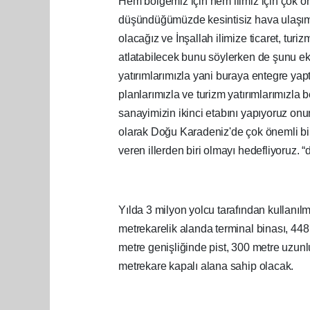
Hem bölgemiz için hem ilimiz için çok öne
düşündüğümüzde kesintisiz hava ulaşımın
olacağız ve İnşallah ilimize ticaret, tu
atlatabilecek bunu söylerken de şunu e
yatırımlarımızla yani buraya entegre yap
planlarımızla ve turizm yatırımlarımızla 
sanayimizin ikinci etabını yapıyoruz onunl
olarak Doğu Karadeniz'de çok önemli bir
veren illerden biri olmayı hedefliyoruz. “
Yılda 3 milyon yolcu tarafından kullanı
metrekarelik alanda terminal binası, 448
metre genişliğinde pist, 300 metre uzun
metrekare kapalı alana sahip olacak.