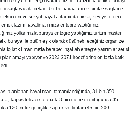
mli bir yatırım. Doğu Karadeniz'in, Trabzon’la birlikte burayı
ı sağlayacak mekanı biz bu havaalanı ile birlikte sağlamış
rizm, ekonomi ve sosyal hayat anlamında birkaç seviye birden
klemek lazım havalimanımıza entegre yaptığımız
tığımız yollarımızla buraya entegre yaptığımız turizm master
belki buraya ile bütünleşik olarak düşünebileceğiniz organize
a lojistik limanımızla beraber inşallah entegre yatırımlar serisi
 planlamayı yapıyor ve 2023-2071 hedeflerine en fazla katkı
dedi.
lması planlanan havalimanı tamamlandığında, 31 bin 350
 araç kapasiteli açık otopark, 3 bin metre uzunluğunda 45
lukta 120 metre genişlikte apron ve toplam 45 bin 200