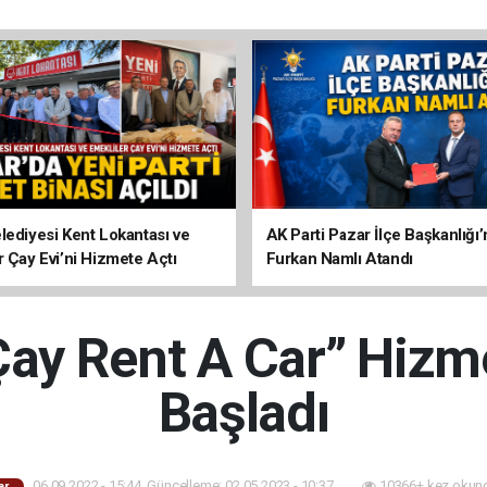
lediyesi Kent Lokantası ve
AK Parti Pazar İlçe Başkanlığı’
r Çay Evi’ni Hizmete Açtı
Furkan Namlı Atandı
Çay Rent A Car” Hiz
Başladı
06.09.2022 - 15:44, Güncelleme: 02.05.2023 - 10:37
10366+ kez okun
ar