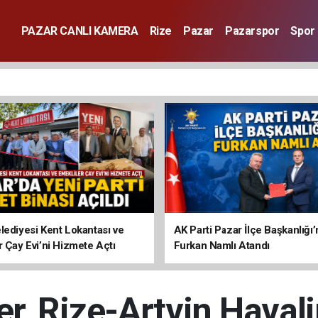
PAZAR CANLI KAMERA
Rize
Pazar
Pazarspor
Spor
lediyesi Kent Lokantası ve
AK Parti Pazar İlçe Başkanlığı’
r Çay Evi’ni Hizmete Açtı
Furkan Namlı Atandı
er, Rize-Artvin Hava