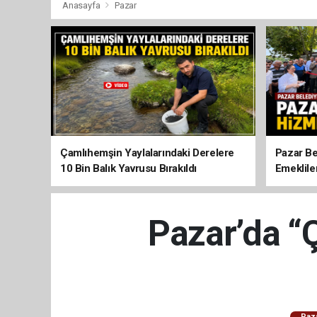
Anasayfa
Pazar
Çamlıhemşin Yaylalarındaki Derelere
Pazar Be
10 Bin Balık Yavrusu Bırakıldı
Emeklile
Pazar’da “
Paz