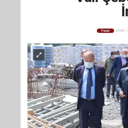
İ
(İHA) - 
Pazar