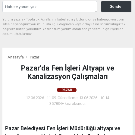
Gönder
Yorum yazarak Topluluk Kuralları’nı kabul etmiş bulunuyor ve haberguven.com
sitesine yaptığınız yorumunuzla ilgili doğrudan veya dolaylı tüm sorumluluğu tek
başınıza üstleniyorsunuz. Yazılan tüm yorumlardan site yönetimi hiçbir şekilde
sorumlu tutulamaz.
Anasayfa
Pazar
Pazar’da Fen İşleri Altyapı ve
Kanalizasyon Çalışmaları
PAZAR
12.06.2026 - 11:09, Güncelleme: 13.06.2026 - 10:14
357834+ kez okundu.
Pazar Belediyesi Fen İşleri Müdürlüğü altyapı ve