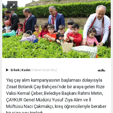
Erkek
|
Kadın
(Haberi Sesli Oku)
Yaş çay alım kampanyasının başlaması dolayısıyla
Ziraat Botanik Çay Bahçesi'nde bir araya gelen Rize
Valisi Kemal Çeber, Belediye Başkanı Rahmi Metin,
ÇAYKUR Genel Müdürü Yusuf Ziya Alim ve İl
Müftüsü Naci Çakmakçı, kreş öğrencileriyle beraber
bir süre çay topladı.