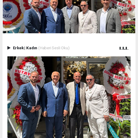
Erkek
|
Kadın
(Haberi Sesli Oku)