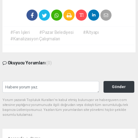
#Fen İşleri
#Pazar Belediyesi
#Altyapı
#Kanalizasyon Çalışmaları
Okuyucu Yorumları
(0)
Gönder
Yorum yazarak Topluluk Kuralları’nı kabul etmiş bulunuyor ve haberguven.com
sitesine yaptığınız yorumunuzla ilgili doğrudan veya dolaylı tüm sorumluluğu tek
başınıza üstleniyorsunuz. Yazılan tüm yorumlardan site yönetimi hiçbir şekilde
sorumlu tutulamaz.