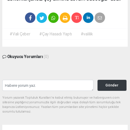
#Vali Çeber
#Çay Hasadı Yaptı
#valilik
Okuyucu Yorumları
(0)
Gönder
Yorum yazarak Topluluk Kuralları’nı kabul etmiş bulunuyor ve haberguven.com
sitesine yaptığınız yorumunuzla ilgili doğrudan veya dolaylı tüm sorumluluğu tek
başınıza üstleniyorsunuz. Yazılan tüm yorumlardan site yönetimi hiçbir şekilde
sorumlu tutulamaz.