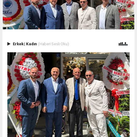
Erkek
|
Kadın
(Haberi Sesli Oku)