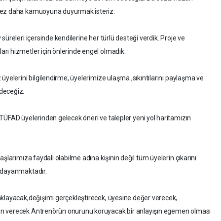
 kez daha kamuoyuna duyurmak isteriz.
üreleri içersinde kendilerine her türlü desteği verdik. Proje ve
rı hizmetler için önlerinde engel olmadık.
üyelerini bilgilendirme, üyelerimize ulaşma ,sıkıntılarını paylaşma ve
deceğiz.
TÜFAD üyelerinden gelecek öneri ve talepler yeni yol haritamızın
şlarımıza faydalı olabilme adına kişinin değil tüm üyelerin çıkarını
a dayanmaktadır.
aklayacak,değişimi gerçekleştirecek, üyesine değer verecek,
en verecek Antrenörün onurunu koruyacak bir anlayışın egemen olması