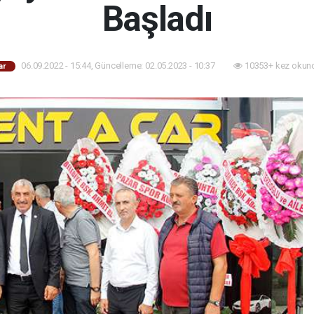
Başladı
06.09.2022 - 15:44, Güncelleme: 02.05.2023 - 10:37
10353+ kez okun
ar