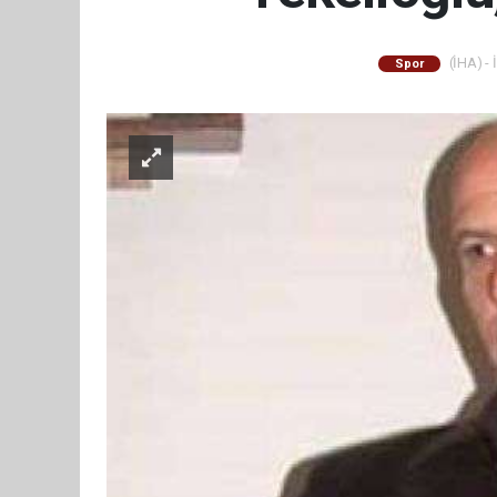
(İHA) - 
Spor