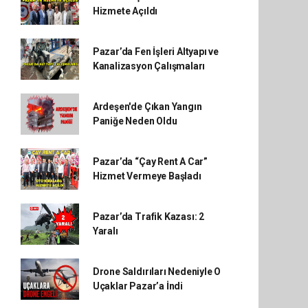
Hizmete Açıldı
Pazar’da Fen İşleri Altyapı ve
Kanalizasyon Çalışmaları
Ardeşen'de Çıkan Yangın
Paniğe Neden Oldu
Pazar’da “Çay Rent A Car”
Hizmet Vermeye Başladı
Pazar’da Trafik Kazası: 2
Yaralı
Drone Saldırıları Nedeniyle O
Uçaklar Pazar’a İndi