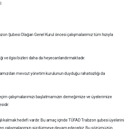
İ
bzon Şubesi Olağan Genel Kurul öncesi çalışmalarımız tüm hızıyla
i ve ilgisi bizleri daha da heyecanlandırmaktadır.
mamızdan mevcut yönetim kurulunun duyduğu rahatsızlığı da
seçim çalışmalarımızı başlatmamızın derneğimize ve üyelerimize
sidir.
ağlı kalmak hedefi vardır. Bu amaç içinde TÜFAD Trabzon şubesi üyelerini
en çalışmalarımızı sürdürmeye devam edeceğiz. Bu sözümüzün