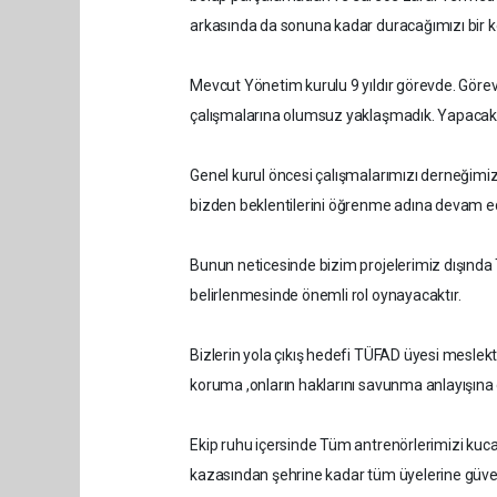
arkasında da sonuna kadar duracağımızı bir
Mevcut Yönetim kurulu 9 yıldır görevde. Görev s
çalışmalarına olumsuz yaklaşmadık. Yapacakla
Genel kurul öncesi çalışmalarımızı derneğimiz 
bizden beklentilerini öğrenme adına devam e
Bunun neticesinde bizim projelerimiz dışında 
belirlenmesinde önemli rol oynayacaktır.
Bizlerin yola çıkış hedefi TÜFAD üyesi meslekta
koruma ,onların haklarını savunma anlayışın
Ekip ruhu içersinde Tüm antrenörlerimizi kuc
kazasından şehrine kadar tüm üyelerine güv