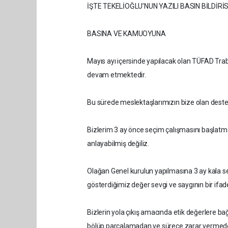
İŞTE TEKELİOĞLU’NUN YAZILI BASIN BİLDİRİS
BASINA VE KAMUOYUNA
Mayıs ayı içersinde yapılacak olan TÜFAD Tra
devam etmektedir.
Bu sürede meslektaşlarımızın bize olan desteğ
Bizlerim 3 ay önce seçim çalışmasını başlat
anlayabilmiş değiliz.
Olağan Genel kurulun yapılmasına 3 ay kala 
gösterdiğimiz değer sevgi ve saygının bir ifade
Bizlerin yola çıkış amacında etik değerlere b
bölüp parçalamadan ve sürece zarar vermed