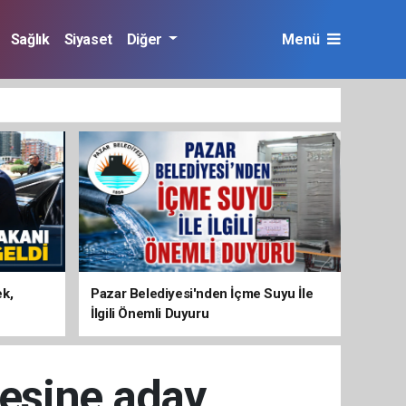
Sağlık
Siyaset
Diğer
Menü
ek,
Pazar Belediyesi'nden İçme Suyu İle
İlgili Önemli Duyuru
esine aday