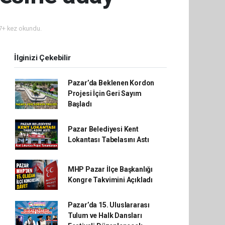
+ kez okundu.
İlginizi Çekebilir
Pazar’da Beklenen Kordon
Projesi İçin Geri Sayım
Başladı
Pazar Belediyesi Kent
Lokantası Tabelasını Astı
MHP Pazar İlçe Başkanlığı
Kongre Takvimini Açıkladı
Pazar’da 15. Uluslararası
Tulum ve Halk Dansları