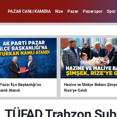
PAZAR CANLI KAMERA
Rize
Pazar
Pazarspor
Spor
Pazar İlçe Başkanlığı’na
Hazine ve Maliye Bakanı Şimş
amlı Atandı
Rize’ye Geldi
u, TÜFAD Trabzon Şub