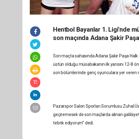
Hentbol Bayanlar 1. Ligi'nde m
son maçında Adana Şakir Paşa e
Son maçta sahasında Adana Şakir Paşa Halk E
üstün olduğu müsabakanın ilk yarısını 12-8 ön
son bölümlerinde genç oyunculara yer veren mav
Pazarspor Salon Sporları Sorumlusu Zuhal Üs
geçiremesek de son maçlarda alınan galibiyetl
tebrik ediyorum” dedi.