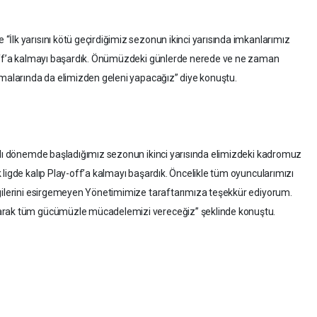
İlk yarısını kötü geçirdiğimiz sezonun ikinci yarısında imkanlarımız
-off’a kalmayı başardık. Önümüzdeki günlerde nerede ve ne zaman
şmalarında da elimizden geleni yapacağız” diye konuştu.
tılı dönemde başladığımız sezonun ikinci yarısında elimizdeki kadromuz
ligde kalıp Play-off’a kalmayı başardık. Öncelikle tüm oyuncularımızı
lgilerini esirgemeyen Yönetimimize taraftarımıza teşekkür ediyorum.
larak tüm gücümüzle mücadelemizi vereceğiz” şeklinde konuştu.