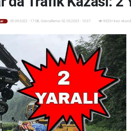
’da Trafik Kazası: 2 
05.09.2022 - 17:08, Güncelleme: 02.05.2023 - 10:37
9533+ kez okund
ar