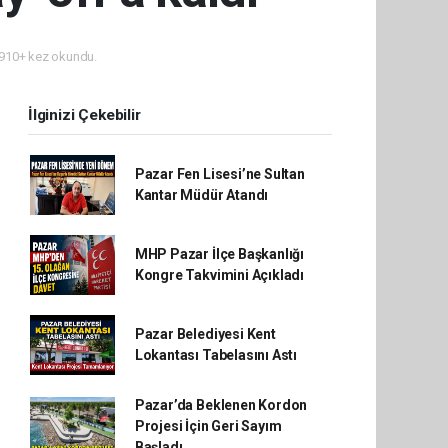
910+ kez okundu.
İlginizi Çekebilir
Pazar Fen Lisesi’ne Sultan
Kantar Müdür Atandı
MHP Pazar İlçe Başkanlığı
Kongre Takvimini Açıkladı
Pazar Belediyesi Kent
Lokantası Tabelasını Astı
Pazar’da Beklenen Kordon
Projesi İçin Geri Sayım
Başladı