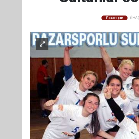
(İHA)
Pazarspor