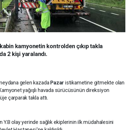
ftkabin kamyonetin kontrolden çıkıp takla
 2 kişi yaralandı.
e meydana gelen kazada
Pazar
istikametine gitmekte olan
ı Kamyonet yağışlı havada sürücüsünün direksiyon
e çarparak takla attı.
Y.B olay yerinde sağlık ekiplerinin ilk müdahalesini
evlet Hastanesi'ne kaldırıldı.