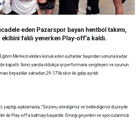
ücadele eden Pazarspor bayan hentbol takımı,
kibini faklı yenerken Play-off’a kaldı.
ğitim Merkezi ekibini konuk eden sultanlar başından sonuna kadar
de kapattı. İkinci yarıda oldukça iyi performans sergileyen ve oyunun
i beyazlılar sahadan 29-17’lik skor ile galip ayrıldı.
t, yaptığı açıklamada, “Sezonu istediğimiz ve beklediğimiz düzeyde
er ile Play-off’a kalmayı başardık. Emeği geçenleri ve sporcularımızı