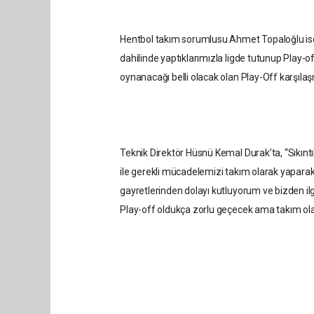
Hentbol takım sorumlusu Ahmet Topaloğlu ise “
dahilinde yaptıklarımızla ligde tutunup Play
oynanacağı belli olacak olan Play-Off karşıla
Teknik Direktör Hüsnü Kemal Durak’ta, “Sıkın
ile gerekli mücadelemizi takım olarak yaparak 
gayretlerinden dolayı kutluyorum ve bizden i
Play-off oldukça zorlu geçecek ama takım o