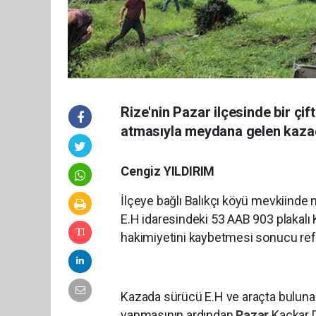
Rize'nin Pazar ilçesinde bir çi
atmasıyla meydana gelen kazada
Cengiz YILDIRIM
İlçeye bağlı Balıkçı köyü mevkiind
E.H idaresindeki 53 AAB 903 plakal
hakimiyetini kaybetmesi sonucu refüj
Kazada sürücü E.H ve araçta bulunan 
yapmasının ardından
Pazar
Kaçkar D