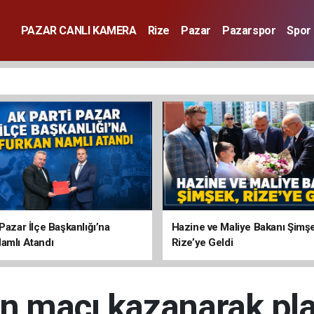
PAZAR CANLI KAMERA
Rize
Pazar
Pazarspor
Spor
Pazar İlçe Başkanlığı’na
Hazine ve Maliye Bakanı Şimş
amlı Atandı
Rize’ye Geldi
n maçı kazanarak pla