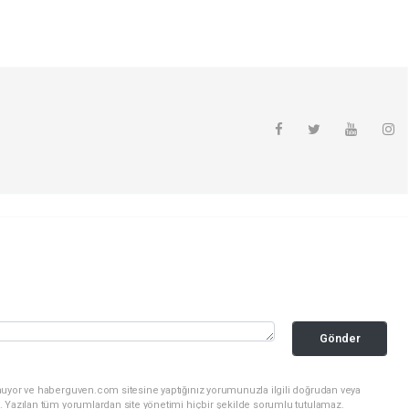
Gönder
nuyor ve haberguven.com sitesine yaptığınız yorumunuzla ilgili doğrudan veya
. Yazılan tüm yorumlardan site yönetimi hiçbir şekilde sorumlu tutulamaz.