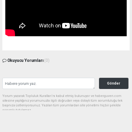
Okuyucu Yorumları
(0)
Gönder
Yorum yazarak Topluluk Kuralları’nı kabul etmiş bulunuyor ve haberguven.com
sitesine yaptığınız yorumunuzla ilgili doğrudan veya dolaylı tüm sorumluluğu tek
başınıza üstleniyorsunuz. Yazılan tüm yorumlardan site yönetimi hiçbir şekilde
sorumlu tutulamaz.