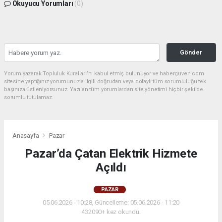
Okuyucu Yorumları
(0)
Gönder
Yorum yazarak Topluluk Kuralları’nı kabul etmiş bulunuyor ve haberguven.com
sitesine yaptığınız yorumunuzla ilgili doğrudan veya dolaylı tüm sorumluluğu tek
başınıza üstleniyorsunuz. Yazılan tüm yorumlardan site yönetimi hiçbir şekilde
sorumlu tutulamaz.
Anasayfa
Pazar
Pazar’da Çatan Elektrik Hizmete
Açıldı
PAZAR
05.06.2026 - 10:28, Güncelleme: 05.06.2026 - 11:20
432090+ kez okundu.