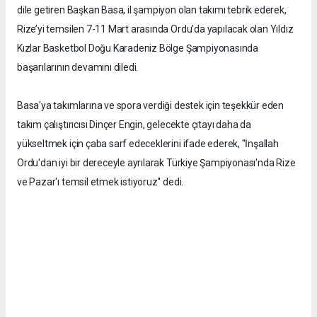
dile getiren Başkan Basa, il şampiyon olan takımı tebrik ederek,
Rize’yi temsilen 7-11 Mart arasında Ordu’da yapılacak olan Yıldız
Kızlar Basketbol Doğu Karadeniz Bölge Şampiyonasında
başarılarının devamını diledi.
Basa'ya takımlarına ve spora verdiği destek için teşekkür eden
takım çalıştırıcısı Dinçer Engin, gelecekte çıtayı daha da
yükseltmek için çaba sarf edeceklerini ifade ederek, ''İnşallah
Ordu'dan iyi bir dereceyle ayrılarak Türkiye Şampiyonası'nda Rize
ve Pazar'ı temsil etmek istiyoruz'' dedi.