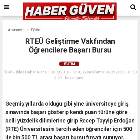
Anasayfa
Eğitim
RTEÜ Geliştirme Vakfından
Öğrencilere Başarı Bursu
EĞITIM
(İHA) - İhlas Haber Ajansı | 01.08.2018 - 13:10, Güncelleme: 04.05.2023 - 11:50
5107+ kez okundu.
Geçmiş yıllarda olduğu gibi yine üniversiteye giriş
sınavında başarı gösterip kendi puan türüne göre
belli yüzdelik dilimlerine girip Recep Tayyip Erdoğan
(RTE) Üniversitesini tercih eden öğrenciler için 500
ile bin 500 TL arası başarı bursu fırsatı sunuyor.