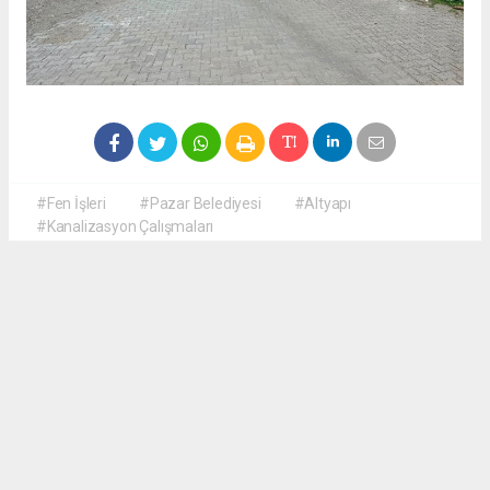
#Fen İşleri
#Pazar Belediyesi
#Altyapı
#Kanalizasyon Çalışmaları
Okuyucu Yorumları
(0)
Gönder
Yorum yazarak Topluluk Kuralları’nı kabul etmiş bulunuyor ve haberguven.com
sitesine yaptığınız yorumunuzla ilgili doğrudan veya dolaylı tüm sorumluluğu tek
başınıza üstleniyorsunuz. Yazılan tüm yorumlardan site yönetimi hiçbir şekilde