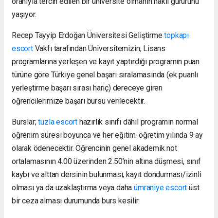
oranıyla tercih edilen bir üniversite olmanın haklı gururunu
yaşıyor.
Recep Tayyip Erdoğan Üniversitesi Geliştirme
topkapı
escort
Vakfı tarafından Üniversitemizin; Lisans
programlarına yerleşen ve kayıt yaptırdığı programın puan
türüne göre Türkiye genel başarı sıralamasında (ek puanlı
yerleştirme başarı sırası hariç) dereceye giren
öğrencilerimize başarı bursu verilecektir.
Burslar;
tuzla escort
hazırlık sınıfı dâhil programın normal
öğrenim süresi boyunca ve her eğitim-öğretim yılında 9 ay
olarak ödenecektir. Öğrencinin genel akademik not
ortalamasının 4.00 üzerinden 2.50’nin altına düşmesi, sınıf
kaybı ve alttan dersinin bulunması, kayıt dondurması/izinli
olması ya da uzaklaştırma veya daha
ümraniye escort
üst
bir ceza alması durumunda burs kesilir.