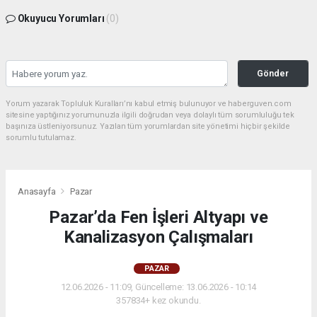
Okuyucu Yorumları
(0)
Gönder
Yorum yazarak Topluluk Kuralları’nı kabul etmiş bulunuyor ve haberguven.com
sitesine yaptığınız yorumunuzla ilgili doğrudan veya dolaylı tüm sorumluluğu tek
başınıza üstleniyorsunuz. Yazılan tüm yorumlardan site yönetimi hiçbir şekilde
sorumlu tutulamaz.
Anasayfa
Pazar
Pazar’da Fen İşleri Altyapı ve
Kanalizasyon Çalışmaları
PAZAR
12.06.2026 - 11:09, Güncelleme: 13.06.2026 - 10:14
357834+ kez okundu.