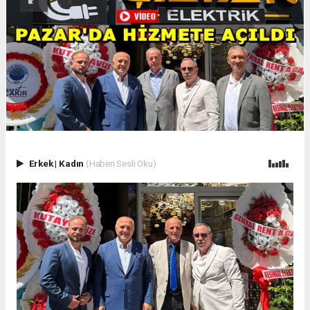
Erkek
|
Kadın
(Haberi Sesli Oku)