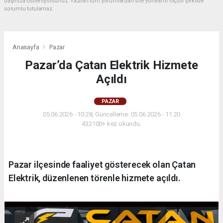
başınıza üstleniyorsunuz. Yazılan tüm yorumlardan site yönetimi hiçbir şekilde
sorumlu tutulamaz.
Anasayfa
Pazar
Pazar’da Çatan Elektrik Hizmete
Açıldı
PAZAR
05.06.2026 - 10:28, Güncelleme: 05.06.2026 - 11:20
432100+ kez okundu.
Pazar ilçesinde faaliyet gösterecek olan Çatan
Elektrik, düzenlenen törenle hizmete açıldı.