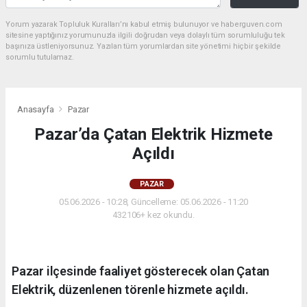
Yorum yazarak Topluluk Kuralları’nı kabul etmiş bulunuyor ve haberguven.com
sitesine yaptığınız yorumunuzla ilgili doğrudan veya dolaylı tüm sorumluluğu tek
başınıza üstleniyorsunuz. Yazılan tüm yorumlardan site yönetimi hiçbir şekilde
sorumlu tutulamaz.
Anasayfa
Pazar
Pazar’da Çatan Elektrik Hizmete
Açıldı
PAZAR
05.06.2026 - 10:28, Güncelleme: 05.06.2026 - 11:20
432106+ kez okundu.
Pazar ilçesinde faaliyet gösterecek olan Çatan
Elektrik, düzenlenen törenle hizmete açıldı.