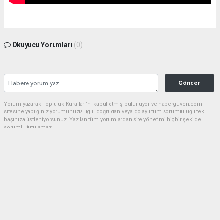
Okuyucu Yorumları
(0)
Gönder
Yorum yazarak Topluluk Kuralları’nı kabul etmiş bulunuyor ve haberguven.com
sitesine yaptığınız yorumunuzla ilgili doğrudan veya dolaylı tüm sorumluluğu tek
başınıza üstleniyorsunuz. Yazılan tüm yorumlardan site yönetimi hiçbir şekilde
sorumlu tutulamaz.
haber paketi
haber scripti
haber yazılımı
Tüm hakları saklı tutulmaktadır.Copyright 2026©
Haber Yazılımı:
Web Aksiyon ®