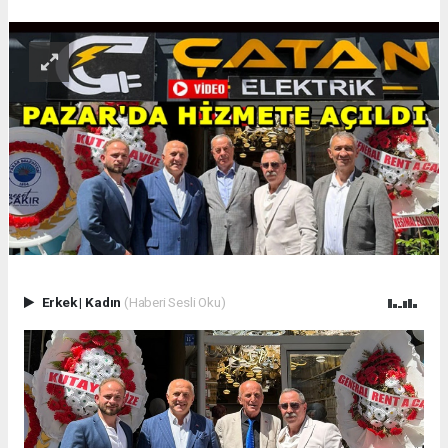
Erkek
|
Kadın
(Haberi Sesli Oku)