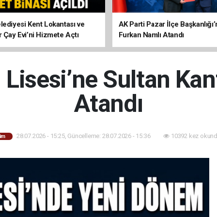
lediyesi Kent Lokantası ve
AK Parti Pazar İlçe Başkanlığı’
r Çay Evi’ni Hizmete Açtı
Furkan Namlı Atandı
 Lisesi’ne Sultan Ka
Atandı
28.07.2026 - 15:25, Güncelleme: 28.07.2026 - 15:36
10392 kez okund
tim