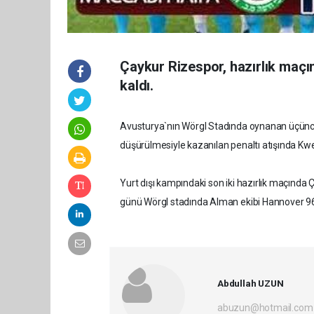
Çaykur Rizespor, hazırlık maçın
kaldı.
Avusturya`nın Wörgl Stadında oynanan üçüncü
düşürülmesiyle kazanılan penaltı atışında Kw
Yurt dışı kampındaki son iki hazırlık maçında 
günü Wörgl stadında Alman ekibi Hannover 96
Abdullah UZUN
abuzun@hotmail.com