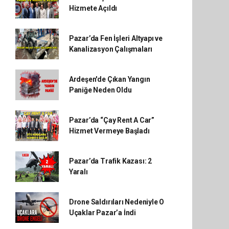
Hizmete Açıldı
Pazar’da Fen İşleri Altyapı ve
Kanalizasyon Çalışmaları
Ardeşen'de Çıkan Yangın
Paniğe Neden Oldu
Pazar’da “Çay Rent A Car”
Hizmet Vermeye Başladı
Pazar’da Trafik Kazası: 2
Yaralı
Drone Saldırıları Nedeniyle O
Uçaklar Pazar’a İndi