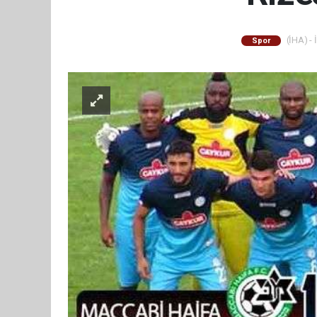
(İHA) - 
Spor