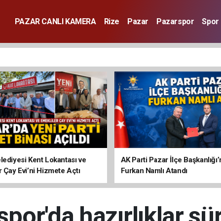
PAZAR CANLI KAMERA
Rize
Pazar
Pazarspor
Spor
lediyesi Kent Lokantası ve
AK Parti Pazar İlçe Başkanlığı’
r Çay Evi’ni Hizmete Açtı
Furkan Namlı Atandı
spor'da hazırlıklar sü