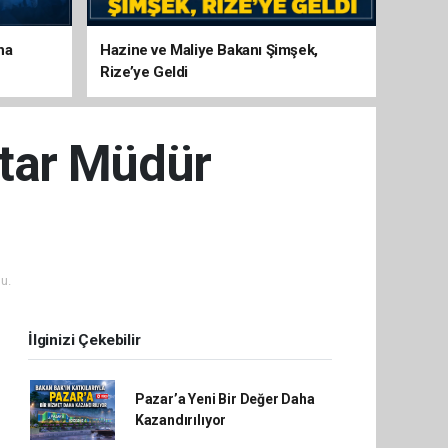
na
Hazine ve Maliye Bakanı Şimşek,
Rize’ye Geldi
ntar Müdür
u.
İlginizi Çekebilir
Pazar’a Yeni Bir Değer Daha
Kazandırılıyor