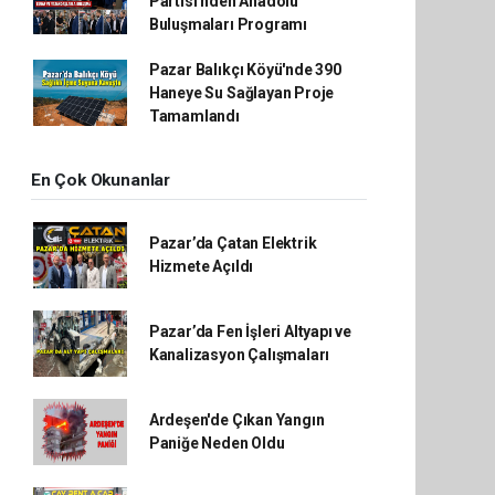
Partisi'nden Anadolu
Buluşmaları Programı
Pazar Balıkçı Köyü'nde 390
Haneye Su Sağlayan Proje
Tamamlandı
En Çok Okunanlar
Pazar’da Çatan Elektrik
Hizmete Açıldı
Pazar’da Fen İşleri Altyapı ve
Kanalizasyon Çalışmaları
Ardeşen'de Çıkan Yangın
Paniğe Neden Oldu