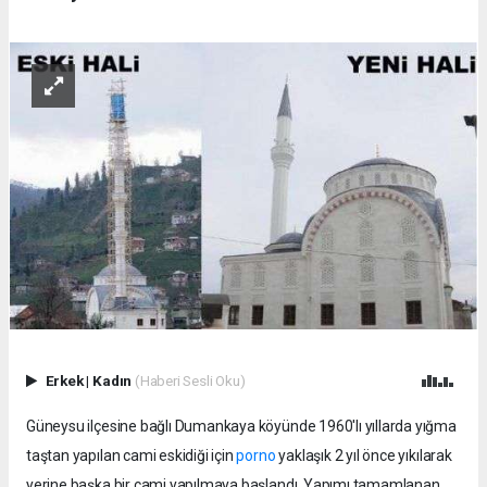
Erkek
|
Kadın
(Haberi Sesli Oku)
Güneysu ilçesine bağlı Dumankaya köyünde 1960'lı yıllarda yığma
taştan yapılan cami eskidiği için
porno
yaklaşık 2 yıl önce yıkılarak
yerine başka bir cami yapılmaya başlandı. Yapımı tamamlanan