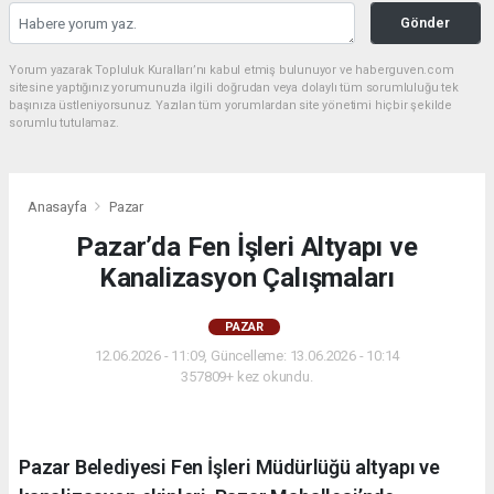
Gönder
Yorum yazarak Topluluk Kuralları’nı kabul etmiş bulunuyor ve haberguven.com
sitesine yaptığınız yorumunuzla ilgili doğrudan veya dolaylı tüm sorumluluğu tek
başınıza üstleniyorsunuz. Yazılan tüm yorumlardan site yönetimi hiçbir şekilde
sorumlu tutulamaz.
Anasayfa
Pazar
Pazar’da Fen İşleri Altyapı ve
Kanalizasyon Çalışmaları
PAZAR
12.06.2026 - 11:09, Güncelleme: 13.06.2026 - 10:14
357809+ kez okundu.
Pazar Belediyesi Fen İşleri Müdürlüğü altyapı ve