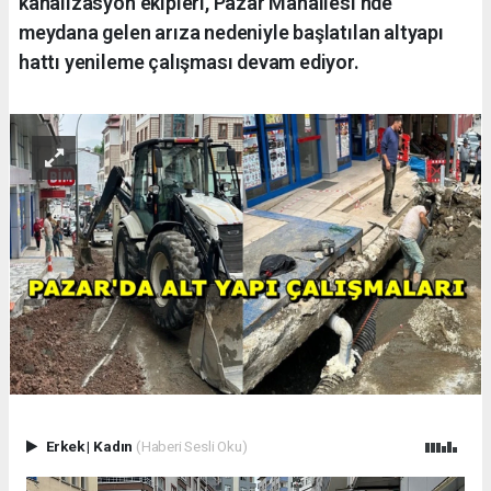
kanalizasyon ekipleri, Pazar Mahallesi’nde
meydana gelen arıza nedeniyle başlatılan altyapı
hattı yenileme çalışması devam ediyor.
Erkek
|
Kadın
(Haberi Sesli Oku)