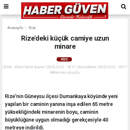
Anasayfa
Rize
Rize'deki küçük camiye uzun
minare
RIZE
(İHA) - İhlas Haber Ajansı | 28.02.2012 - 18:17, Güncelleme: 28.02.2012 - 18:17
4864+ kez okundu.
Rize'nin Güneysu ilçesi Dumankaya köyünde yeni
yapılan bir caminin yanına inşa edilen 65 metre
yüksekliğindeki minarenin boyu, caminin
büyüklüğüne uygun olmadığı gerekçesiyle 40
metreye indirildi.