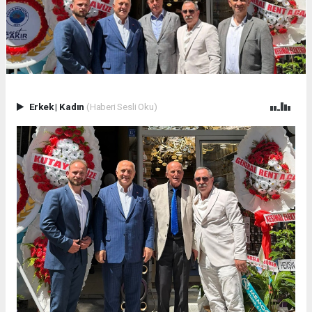
Erkek
|
Kadın
(Haberi Sesli Oku)