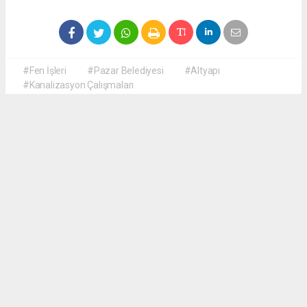
#Fen İşleri
#Pazar Belediyesi
#Altyapı
#Kanalizasyon Çalışmaları
Okuyucu Yorumları
(0)
Gönder
Yorum yazarak Topluluk Kuralları’nı kabul etmiş bulunuyor ve haberguven.com
sitesine yaptığınız yorumunuzla ilgili doğrudan veya dolaylı tüm sorumluluğu tek
başınıza üstleniyorsunuz. Yazılan tüm yorumlardan site yönetimi hiçbir şekilde
sorumlu tutulamaz.