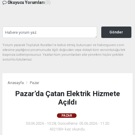
Okuyucu Yorumları
(0)
Gönder
Yorum yazarak Topluluk Kuralları’nı kabul etmiş bulunuyor ve haberguven.com
sitesine yaptığınız yorumunuzla ilgili doğrudan veya dolaylı tüm sorumluluğu tek
başınıza üstleniyorsunuz. Yazılan tüm yorumlardan site yönetimi hiçbir şekilde
sorumlu tutulamaz.
Anasayfa
Pazar
Pazar’da Çatan Elektrik Hizmete
Açıldı
PAZAR
05.06.2026 - 10:28, Güncelleme: 05.06.2026 - 11:20
432100+ kez okundu.