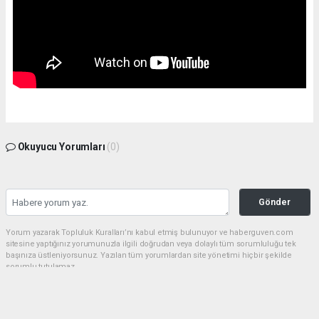
Okuyucu Yorumları
(0)
Gönder
Yorum yazarak Topluluk Kuralları’nı kabul etmiş bulunuyor ve haberguven.com
sitesine yaptığınız yorumunuzla ilgili doğrudan veya dolaylı tüm sorumluluğu tek
başınıza üstleniyorsunuz. Yazılan tüm yorumlardan site yönetimi hiçbir şekilde
sorumlu tutulamaz.