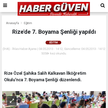
Anasayfa
Eğitim
Rize'de 7. Boyama Şenliği yapıldı
EĞITIM
(İHA) - İhlas Haber Ajansı | 04.05.2013 - 14:12, Güncelleme: 04.05.2013 - 14:12
5058+ kez okundu.
Rize Özel Şahika Salih Kalkavan İlköğretim
Okulu'nca 7. Boyama Şenliği düzenlendi.