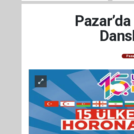
Pazar’da 
Dansl
Paza