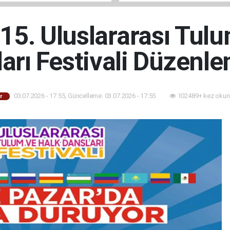
15. Uluslararası Tul
arı Festivali Düzenl
03.07.2026 - 17:55, Güncelleme: 03.07.2026 - 17:55
102489+ kez okun
r