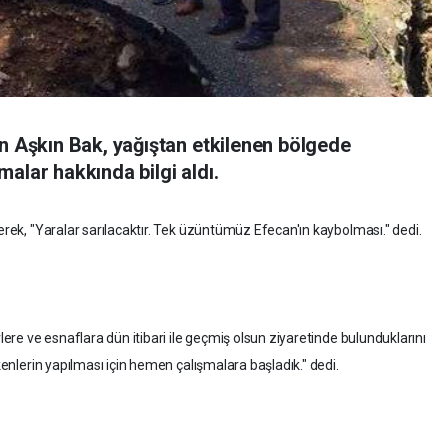
an Aşkın Bak, yağıştan etkilenen bölgede
alar hakkında bilgi aldı.
terek, "Yaralar sarılacaktır. Tek üzüntümüz Efecan'ın kaybolması." dedi.
rlere ve esnaflara dün itibari ile geçmiş olsun ziyaretinde bulunduklarını
ekenlerin yapılması için hemen çalışmalara başladık." dedi.