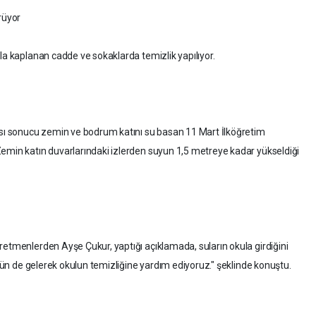
rüyor
la kaplanan cadde ve sokaklarda temizlik yapılıyor.
ı sonucu zemin ve bodrum katını su basan 11 Mart İlköğretim
emin katın duvarlarındaki izlerden suyun 1,5 metreye kadar yükseldiği
retmenlerden Ayşe Çukur, yaptığı açıklamada, suların okula girdiğini
Bugün de gelerek okulun temizliğine yardım ediyoruz." şeklinde konuştu.