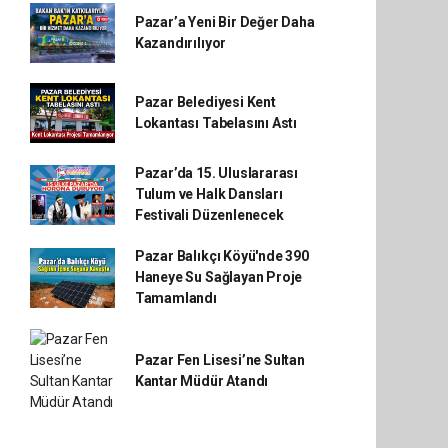
Pazar’a Yeni Bir Değer Daha
Kazandırılıyor
Pazar Belediyesi Kent
Lokantası Tabelasını Astı
Pazar’da 15. Uluslararası
Tulum ve Halk Dansları
Festivali Düzenlenecek
Pazar Balıkçı Köyü'nde 390
Haneye Su Sağlayan Proje
Tamamlandı
Pazar Fen Lisesi’ne Sultan
Kantar Müdür Atandı