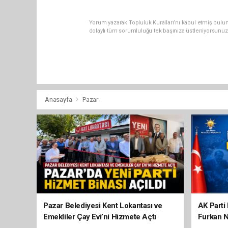
Yorum yazarak Topluluk Kuralları’nı kabul etmiş bulu
dolaylı tüm sorumluluğu tek başınıza üstleniyorsunuz
Anasayfa
Pazar
Pazar Belediyesi Kent Lokantası ve
AK Parti 
Emekliler Çay Evi’ni Hizmete Açtı
Furkan N