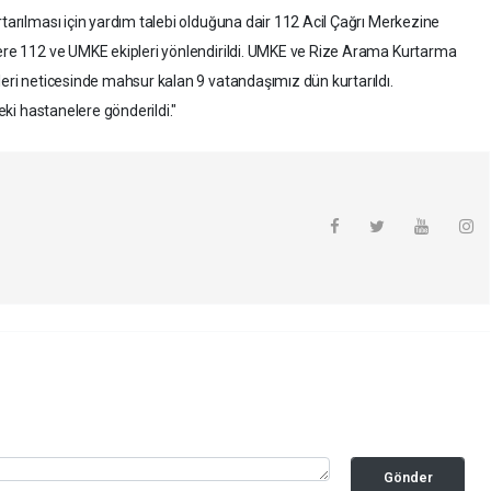
rtarılması için yardım talebi olduğuna dair 112 Acil Çağrı Merkezine
lere 112 ve UMKE ekipleri yönlendirildi. UMKE ve Rize Arama Kurtarma
leri neticesinde mahsur kalan 9 vatandaşımız dün kurtarıldı.
deki hastanelere gönderildi."
Gönder