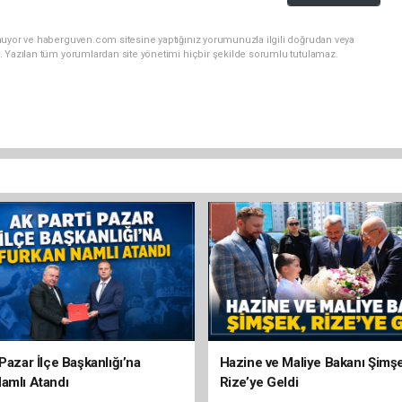
nuyor ve haberguven.com sitesine yaptığınız yorumunuzla ilgili doğrudan veya
. Yazılan tüm yorumlardan site yönetimi hiçbir şekilde sorumlu tutulamaz.
Pazar İlçe Başkanlığı’na
Hazine ve Maliye Bakanı Şimş
amlı Atandı
Rize’ye Geldi