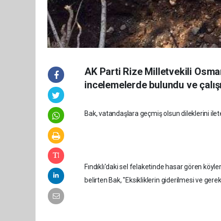
AK Parti Rize Milletvekili Osm
incelemelerde bulundu ve çalışm
Bak, vatandaşlara geçmiş olsun dileklerini ile
Fındıklı'daki sel felaketinde hasar gören köyle
belirten Bak, "Eksikliklerin giderilmesi ve ger