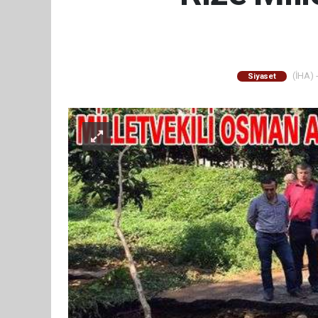
(İHA) -
Siyaset