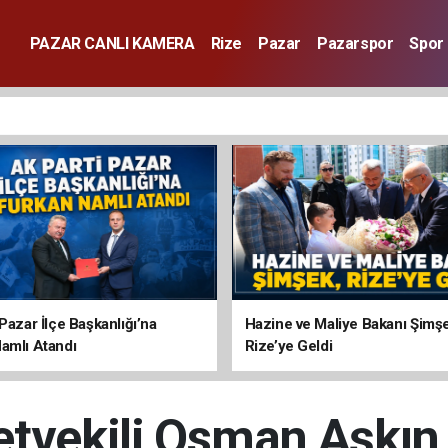
PAZAR CANLI KAMERA
Rize
Pazar
Pazarspor
Spor
Pazar İlçe Başkanlığı’na
Hazine ve Maliye Bakanı Şimş
amlı Atandı
Rize’ye Geldi
etvekili Osman Aşkın