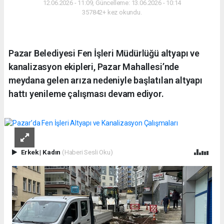
12.06.2026 - 11:09, Güncelleme: 13.06.2026 - 10:14
357842+ kez okundu.
Pazar Belediyesi Fen İşleri Müdürlüğü altyapı ve
kanalizasyon ekipleri, Pazar Mahallesi’nde
meydana gelen arıza nedeniyle başlatılan altyapı
hattı yenileme çalışması devam ediyor.
Erkek
|
Kadın
(Haberi Sesli Oku)