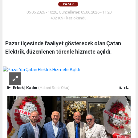
PAZAR
05.06.2026 - 10:28, Güncelleme: 05.06.2026 - 11:20
432109+ kez okundu.
Pazar ilçesinde faaliyet gösterecek olan Çatan
Elektrik, düzenlenen törenle hizmete açıldı.
Erkek
|
Kadın
(Haberi Sesli Oku)