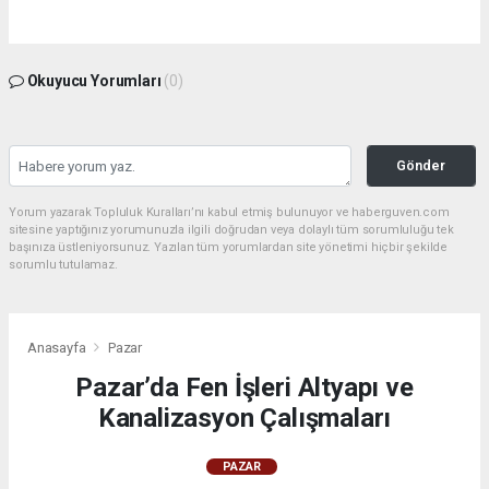
Okuyucu Yorumları
(0)
Gönder
Yorum yazarak Topluluk Kuralları’nı kabul etmiş bulunuyor ve haberguven.com
sitesine yaptığınız yorumunuzla ilgili doğrudan veya dolaylı tüm sorumluluğu tek
başınıza üstleniyorsunuz. Yazılan tüm yorumlardan site yönetimi hiçbir şekilde
sorumlu tutulamaz.
Anasayfa
Pazar
Pazar’da Fen İşleri Altyapı ve
Kanalizasyon Çalışmaları
PAZAR