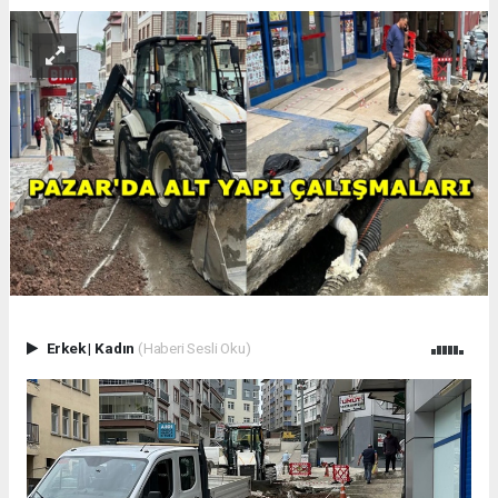
Erkek
|
Kadın
(Haberi Sesli Oku)