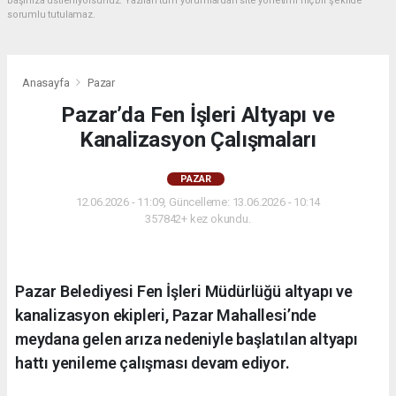
başınıza üstleniyorsunuz. Yazılan tüm yorumlardan site yönetimi hiçbir şekilde
sorumlu tutulamaz.
Anasayfa
Pazar
Pazar’da Fen İşleri Altyapı ve
Kanalizasyon Çalışmaları
PAZAR
12.06.2026 - 11:09, Güncelleme: 13.06.2026 - 10:14
357842+ kez okundu.
Pazar Belediyesi Fen İşleri Müdürlüğü altyapı ve
kanalizasyon ekipleri, Pazar Mahallesi’nde
meydana gelen arıza nedeniyle başlatılan altyapı
hattı yenileme çalışması devam ediyor.