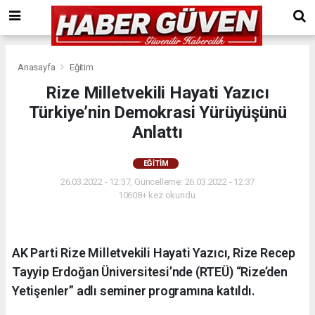
Anasayfa
Eğitim
Rize Milletvekili Hayati Yazıcı
Türkiye’nin Demokrasi Yürüyüşünü
Anlattı
EĞITIM
26.03.2022 - 12:37, Güncelleme: 26.03.2022 - 12:37
10608+ kez okundu.
AK Parti Rize Milletvekili Hayati Yazıcı, Rize Recep
Tayyip Erdoğan Üniversitesi’nde (RTEÜ) “Rize’den
Yetişenler” adlı seminer programına katıldı.