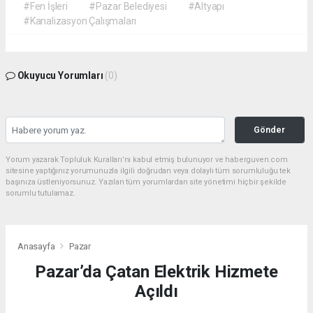
#Fen İşleri
#Pazar Belediyesi
#Altyapı
#Kanalizasyon Çalışmaları
Okuyucu Yorumları
(0)
Gönder
Yorum yazarak Topluluk Kuralları’nı kabul etmiş bulunuyor ve haberguven.com
sitesine yaptığınız yorumunuzla ilgili doğrudan veya dolaylı tüm sorumluluğu tek
başınıza üstleniyorsunuz. Yazılan tüm yorumlardan site yönetimi hiçbir şekilde
sorumlu tutulamaz.
Anasayfa
Pazar
Pazar’da Çatan Elektrik Hizmete
Açıldı