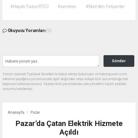
#Hayati Yazıcı RTEÜ
#seminer
#Rize’den Yetişenler
Okuyucu Yorumları
(0)
Gönder
Yorum yazarak Topluluk Kuralları’nı kabul etmiş bulunuyor ve haberguven.com
sitesine yaptığınız yorumunuzla ilgili doğrudan veya dolaylı tüm sorumluluğu tek
başınıza üstleniyorsunuz. Yazılan tüm yorumlardan site yönetimi hiçbir şekilde
sorumlu tutulamaz.
Anasayfa
Pazar
Pazar’da Çatan Elektrik Hizmete
Açıldı