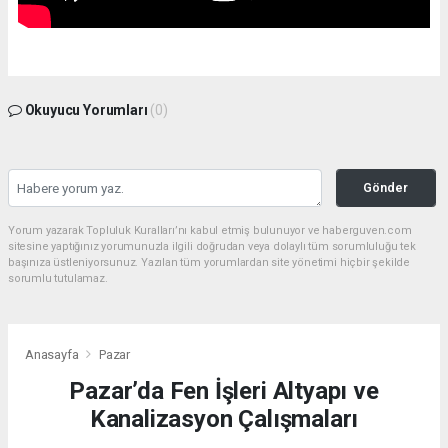
Okuyucu Yorumları
(0)
Gönder
Yorum yazarak Topluluk Kuralları’nı kabul etmiş bulunuyor ve haberguven.com
sitesine yaptığınız yorumunuzla ilgili doğrudan veya dolaylı tüm sorumluluğu tek
başınıza üstleniyorsunuz. Yazılan tüm yorumlardan site yönetimi hiçbir şekilde
sorumlu tutulamaz.
Anasayfa
Pazar
Pazar’da Fen İşleri Altyapı ve
Kanalizasyon Çalışmaları