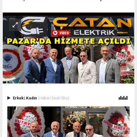
Erkek
|
Kadın
(Haberi Sesli Oku)