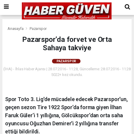
Anasayfa
Pazarspor
Pazarspor’da forvet ve Orta
Sahaya takviye
PAZARSPOR
(İHA) - İhlas Haber Ajansı | 28.07.2016 - 11:28, Güncelleme: 28.07.2016 - 11:28
5022+ kez okundu.
Spor Toto 3. Lig'de mücadele edecek Pazarspor'un,
geçen sezon Tire 1922 Spor’da forma giyen İlhan
Faruk Güler’i 1 yıllığına, Gölcükspor’dan orta saha
oyuncusu Oğuzhan Demirer'i 2 yıllığına transfer
ettiği bildirildi.