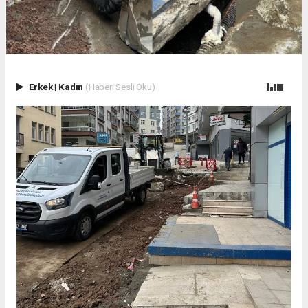
Erkek
|
Kadın
(Haberi Sesli Oku)