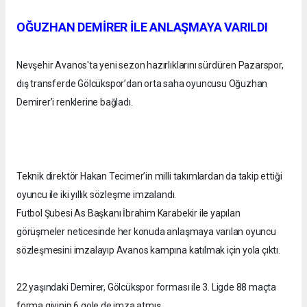
OĞUZHAN DEMİRER İLE ANLAŞMAYA VARILDI
Nevşehir Avanos'ta yeni sezon hazırlıklarını sürdüren Pazarspor,
dış transferde Gölcükspor’dan orta saha oyuncusu Oğuzhan
Demirer’i renklerine bağladı.
Teknik direktör Hakan Tecimer’in milli takımlardan da takip ettiği
oyuncu ile iki yıllık sözleşme imzalandı.
Futbol Şubesi As Başkanı İbrahim Karabekir ile yapılan
görüşmeler neticesinde her konuda anlaşmaya varılan oyuncu
sözleşmesini imzalayıp Avanos kampına katılmak için yola çıktı.
22 yaşındaki Demirer, Gölcükspor forması ile 3. Ligde 88 maçta
forma giyinip 6 gole de imza atmış.