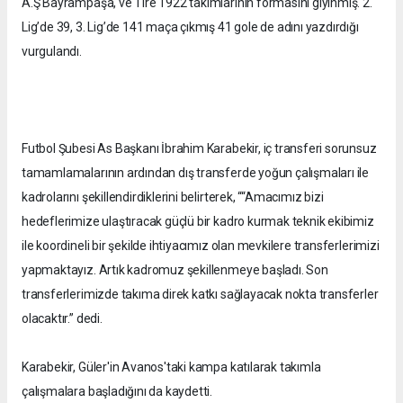
A.Ş Bayrampaşa, ve Tire 1922 takımlarının formasını giyinmiş. 2.
Lig’de 39, 3. Lig’de 141 maça çıkmış 41 gole de adını yazdırdığı
vurgulandı.
Futbol Şubesi As Başkanı İbrahim Karabekir, iç transferi sorunsuz
tamamlamalarının ardından dış transferde yoğun çalışmaları ile
kadrolarını şekillendirdiklerini belirterek, ““Amacımız bizi
hedeflerimize ulaştıracak güçlü bir kadro kurmak teknik ekibimiz
ile koordineli bir şekilde ihtiyacımız olan mevkilere transferlerimizi
yapmaktayız. Artık kadromuz şekillenmeye başladı. Son
transferlerimizde takıma direk katkı sağlayacak nokta transferler
olacaktır.” dedi.
Karabekir, Güler'in Avanos'taki kampa katılarak takımla
çalışmalara başladığını da kaydetti.