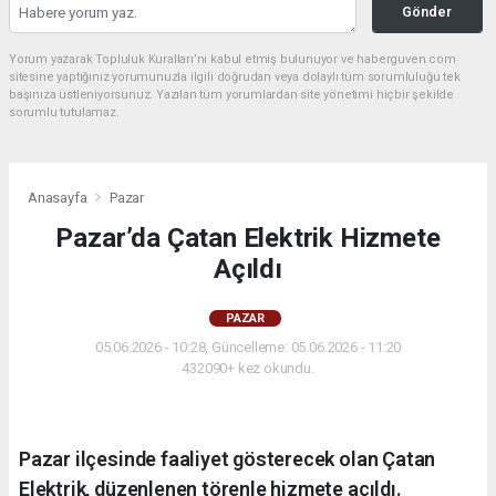
Gönder
Yorum yazarak Topluluk Kuralları’nı kabul etmiş bulunuyor ve haberguven.com
sitesine yaptığınız yorumunuzla ilgili doğrudan veya dolaylı tüm sorumluluğu tek
başınıza üstleniyorsunuz. Yazılan tüm yorumlardan site yönetimi hiçbir şekilde
sorumlu tutulamaz.
Anasayfa
Pazar
Pazar’da Çatan Elektrik Hizmete
Açıldı
PAZAR
05.06.2026 - 10:28, Güncelleme: 05.06.2026 - 11:20
432090+ kez okundu.
Pazar ilçesinde faaliyet gösterecek olan Çatan
Elektrik, düzenlenen törenle hizmete açıldı.