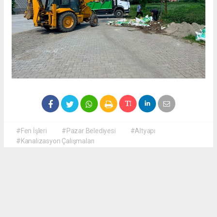
#Fen İşleri
#Pazar Belediyesi
#Altyapı
#Kanalizasyon Çalışmaları
Okuyucu Yorumları
(0)
Gönder