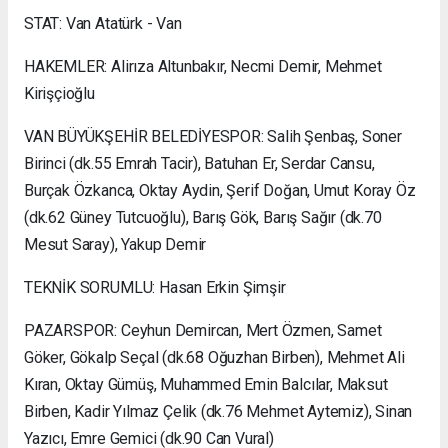
STAT: Van Atatürk - Van
HAKEMLER: Alirıza Altunbakır, Necmi Demir, Mehmet
Kirişçioğlu
VAN BÜYÜKŞEHİR BELEDİYESPOR: Salih Şenbaş, Soner
Birinci (dk.55 Emrah Tacir), Batuhan Er, Serdar Cansu,
Burçak Özkanca, Oktay Aydin, Şerif Doğan, Umut Koray Öz
(dk.62 Güney Tutcuoğlu), Barış Gök, Barış Sağır (dk.70
Mesut Saray), Yakup Demir
TEKNİK SORUMLU: Hasan Erkin Şimşir
PAZARSPOR: Ceyhun Demircan, Mert Özmen, Samet
Göker, Gökalp Seçal (dk.68 Oğuzhan Birben), Mehmet Ali
Kıran, Oktay Gümüş, Muhammed Emin Balcılar, Maksut
Birben, Kadir Yılmaz Çelik (dk.76 Mehmet Aytemiz), Sinan
Yazıcı, Emre Gemici (dk.90 Can Vural)