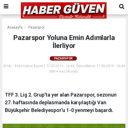
Anasayfa
Pazarspor
Pazarspor Yoluna Emin Adımlarla
İlerliyor
PAZARSPOR
(İHA) - İhlas Haber Ajansı | 17.03.2019 - 16:44, Güncelleme: 17.03.2019 - 16:44
5881+ kez okundu.
TFF 3. Lig 2. Grup’ta yer alan Pazarspor, sezonun
27. haftasında deplasmanda karşılaştığı Van
Büyükşehir Belediyespor'u 1-0 yenmeyi başardı.