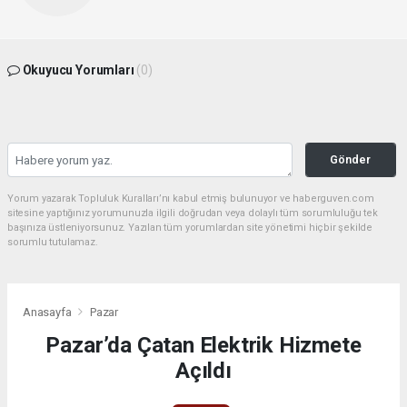
Okuyucu Yorumları
(0)
Gönder
Yorum yazarak Topluluk Kuralları’nı kabul etmiş bulunuyor ve haberguven.com
sitesine yaptığınız yorumunuzla ilgili doğrudan veya dolaylı tüm sorumluluğu tek
başınıza üstleniyorsunuz. Yazılan tüm yorumlardan site yönetimi hiçbir şekilde
sorumlu tutulamaz.
Anasayfa
Pazar
Pazar’da Çatan Elektrik Hizmete
Açıldı