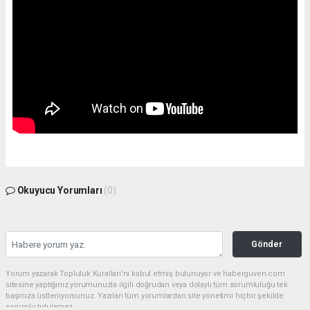
Okuyucu Yorumları
(0)
Gönder
Yorum yazarak Topluluk Kuralları’nı kabul etmiş bulunuyor ve haberguven.com
sitesine yaptığınız yorumunuzla ilgili doğrudan veya dolaylı tüm sorumluluğu tek
başınıza üstleniyorsunuz. Yazılan tüm yorumlardan site yönetimi hiçbir şekilde
sorumlu tutulamaz.