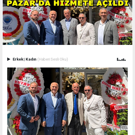
Erkek
|
Kadın
(Haberi Sesli Oku)