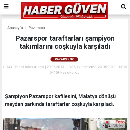
Anasayfa
Pazarspor
Pazarspor taraftarları şampiyon
takımlarını coşkuyla karşıladı
PAZARSPOR
(İHA) - İhlas Haber Ajansı | 20.05.2013 - 13:36, Güncelleme: 20.05.2013 - 13:36
5415+ kez okundu.
Şampiyon Pazarspor kafilesini, Malatya dönüşü
meydan parkında taraftarlar coşkuyla karşıladı.