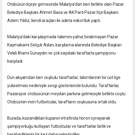
Otobüsün ilçeye girmesinde Malatya’dan beri birlikte olan Pazar
Belediye Başkanı Ahmet Basa ve AK Parti Pazar İlçe Başkanı
Adem Yıldız, kendi araçları ile adeta eskortluk yaptı.
Malatya’daki karşılaşmada takımını yalnız bırakmayan Pazar
Kaymakamı Selçuk Aslan, karşılama alanında Belediye Başkan
Vekili İlhami Günaydın ve çok sayıdaki taraftarla şampiyonu
karşıladı.
Dün akşamdan beri coşkulu taraftarlar, takımlarının bir üst lige
yükselmesi nedeniyle sevgi gösterisinde bulundu. Taraftarlar,
Pazarspor otobüsünün meydan parkına gelmesiyle birlikte coştu.
Otobüsten inen futbolcular, taraftarın coşkusuna ortak oldu.
Burada, kazandıkları kupanın etrafında horon oynayarak
şampiyonluğu kutlayan futbolcular ve taraftarlar birlik ve
beraberliklerini bir kez daha pekiştirdiler.