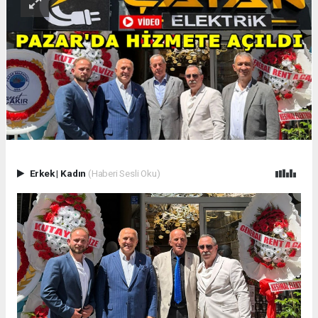
Erkek
|
Kadın
(Haberi Sesli Oku)