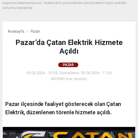
başınıza üstleniyorsunuz. Yazılan tüm yorumlardan site yönetimi hiçbir şekilde
sorumlu tutulamaz.
Anasayfa
Pazar
Pazar’da Çatan Elektrik Hizmete
Açıldı
PAZAR
05.06.2026 - 10:28, Güncelleme: 05.06.2026 - 11:20
432094+ kez okundu.
Pazar ilçesinde faaliyet gösterecek olan Çatan
Elektrik, düzenlenen törenle hizmete açıldı.