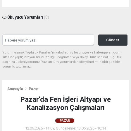
Okuyucu Yorumları
(0)
Gönder
Yorum yazarak Topluluk Kuralları’nı kabul etmiş bulunuyor ve haberguven.com
sitesine yaptığınız yorumunuzla ilgili doğrudan veya dolaylı tüm sorumluluğu tek
başınıza üstleniyorsunuz. Yazılan tüm yorumlardan site yönetimi hiçbir şekilde
sorumlu tutulamaz.
Anasayfa
Pazar
Pazar’da Fen İşleri Altyapı ve
Kanalizasyon Çalışmaları
PAZAR
12.06.2026 - 11:09, Güncelleme: 13.06.2026 - 10:14