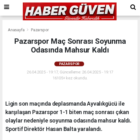
Anasayfa
Pazarspor
Pazarspor Maç Sonrası Soyunma
Odasında Mahsur Kaldı
PAZARSPOR
26.04.2025 - 19:17, Güncelleme: 26.04.2025 - 19:17
16105+ kez okundu.
Ligin son maçında deplasmanda Ayvalıkgücü ile
karşılaşan Pazarspor 1-1 biten maç sonrası çıkan
olaylar nedeniyle soyunma odasında mahsur kaldı.
Sportif Direktör Hasan Balta yaralandı.