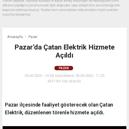
Yorum yazarak Topluluk Kuralları’nı kabul etmiş bulunuyor ve haberguven.com
sitesine yaptığınız yorumunuzla ilgili doğrudan veya dolaylı tüm sorumluluğu tek
başınıza üstleniyorsunuz. Yazılan tüm yorumlardan site yönetimi hiçbir şekilde
sorumlu tutulamaz.
Anasayfa
Pazar
Pazar’da Çatan Elektrik Hizmete
Açıldı
PAZAR
05.06.2026 - 10:28, Güncelleme: 05.06.2026 - 11:20
432116+ kez okundu.
Pazar ilçesinde faaliyet gösterecek olan Çatan
Elektrik, düzenlenen törenle hizmete açıldı.