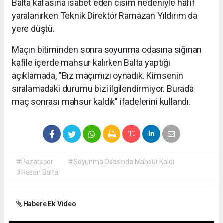
Balta kafasına isabet eden cisim nedeniyle hafif
yaralanırken Teknik Direktör Ramazan Yıldırım da
yere düştü.
Maçın bitiminden sonra soyunma odasına sığınan
kafile içerde mahsur kalırken Balta yaptığı
açıklamada, "Bız maçımızı oynadık. Kimsenin
sıralamadaki durumu bizi ilgilendirmiyor. Burada
maç sonrası mahsur kaldık" ifadelerini kullandı.
#Pazarspor
#Soyunma Odasında Mahsur Kaldı
#Hasan Balta
Habere Ek Video