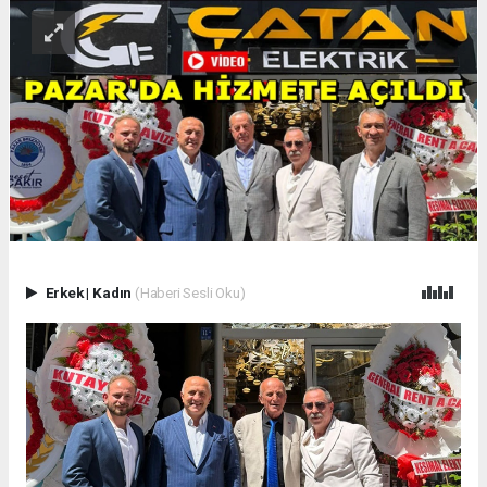
Erkek
|
Kadın
(Haberi Sesli Oku)