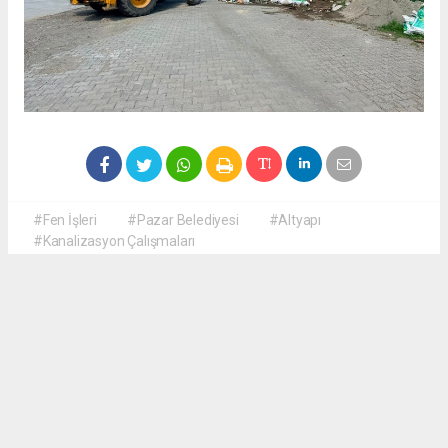
#Fen İşleri
#Pazar Belediyesi
#Altyapı
#Kanalizasyon Çalışmaları
Okuyucu Yorumları
(0)
Gönder
Yorum yazarak Topluluk Kuralları’nı kabul etmiş bulunuyor ve haberguven.com