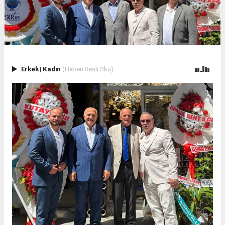
Erkek
|
Kadın
(Haberi Sesli Oku)