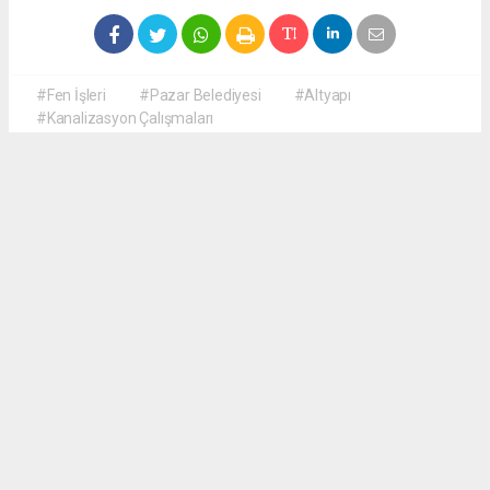
#Fen İşleri
#Pazar Belediyesi
#Altyapı
#Kanalizasyon Çalışmaları
Okuyucu Yorumları
(0)
Gönder
Yorum yazarak Topluluk Kuralları’nı kabul etmiş bulunuyor ve haberguven.com
sitesine yaptığınız yorumunuzla ilgili doğrudan veya dolaylı tüm sorumluluğu tek
başınıza üstleniyorsunuz. Yazılan tüm yorumlardan site yönetimi hiçbir şekilde
sorumlu tutulamaz.