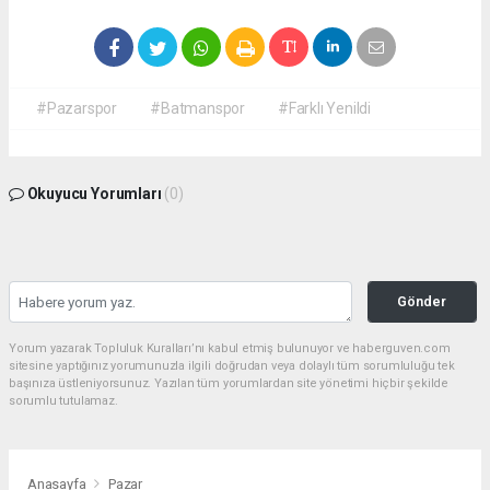
#Pazarspor
#Batmanspor
#Farklı Yenildi
Okuyucu Yorumları
(0)
Gönder
Yorum yazarak Topluluk Kuralları’nı kabul etmiş bulunuyor ve haberguven.com
sitesine yaptığınız yorumunuzla ilgili doğrudan veya dolaylı tüm sorumluluğu tek
başınıza üstleniyorsunuz. Yazılan tüm yorumlardan site yönetimi hiçbir şekilde
sorumlu tutulamaz.
Anasayfa
Pazar