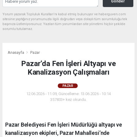
Gönder
Yorum yazarak Topluluk Kuralları’nı kabul etmiş bulunuyor ve haberguven.com
sitesine yaptığınız yorumunuzla ilgili doğrudan veya dolaylı tüm sorumluluğu tek
başınıza üstleniyorsunuz. Yazılan tüm yorumlardan site yönetimi hiçbir şekilde
sorumlu tutulamaz.
Anasayfa
Pazar
Pazar’da Fen İşleri Altyapı ve
Kanalizasyon Çalışmaları
PAZAR
12.06.2026 - 11:09, Güncelleme: 13.06.2026 - 10:14
357833+ kez okundu.
Pazar Belediyesi Fen İşleri Müdürlüğü altyapı ve
kanalizasyon ekipleri, Pazar Mahallesi’nde