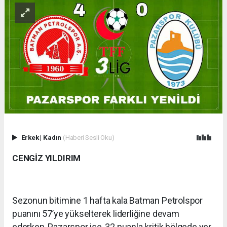
Erkek
|
Kadın
(Haberi Sesli Oku)
CENGİZ YILDIRIM
Sezonun bitimine 1 hafta kala Batman Petrolspor
puanını 57’ye yükselterek liderliğine devam
ederken, Pazarspor ise, 32 puanla kritik bölgede yer