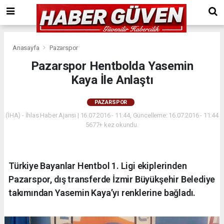
Anasayfa
Pazarspor
Pazarspor Hentbolda Yasemin
Kaya İle Anlaştı
PAZARSPOR
(İHA) - İhlas Haber Ajansı | 16.07.2016 - 11:44, Güncelleme: 16.07.2016 - 11:44
5677+ kez okundu.
Türkiye Bayanlar Hentbol 1. Ligi ekiplerinden
Pazarspor, dış transferde İzmir Büyükşehir Belediye
takımından Yasemin Kaya’yı renklerine bağladı.