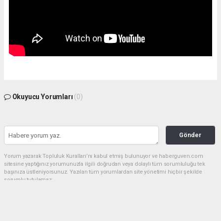
Okuyucu Yorumları
(0)
Gönder
Yorum yazarak Topluluk Kuralları’nı kabul etmiş bulunuyor ve haberguven.com
sitesine yaptığınız yorumunuzla ilgili doğrudan veya dolaylı tüm sorumluluğu tek
başınıza üstleniyorsunuz. Yazılan tüm yorumlardan site yönetimi hiçbir şekilde
sorumlu tutulamaz.