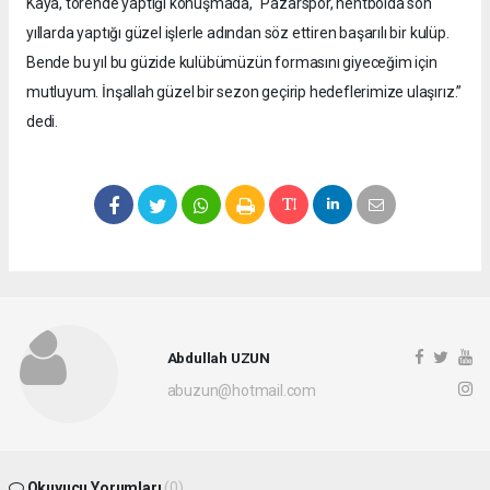
Kaya, törende yaptığı konuşmada, “Pazarspor, hentbolda son
yıllarda yaptığı güzel işlerle adından söz ettiren başarılı bir kulüp.
Bende bu yıl bu güzide kulübümüzün formasını giyeceğim için
mutluyum. İnşallah güzel bir sezon geçirip hedeflerimize ulaşırız.”
dedi.
Abdullah UZUN
abuzun@hotmail.com
Okuyucu Yorumları
(0)