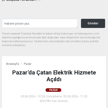
Gönder
Yorum yazarak Topluluk Kuralları’nı kabul etmiş bulunuyor ve haberguven.com
sitesine yaptığınız yorumunuzla ilgili doğrudan veya dolaylı tüm sorumluluğu tek
başınıza üstleniyorsunuz. Yazılan tüm yorumlardan site yönetimi hiçbir şekilde
sorumlu tutulamaz.
Anasayfa
Pazar
Pazar’da Çatan Elektrik Hizmete
Açıldı
PAZAR
05.06.2026 - 10:28, Güncelleme: 05.06.2026 - 11:20
432078+ kez okundu.