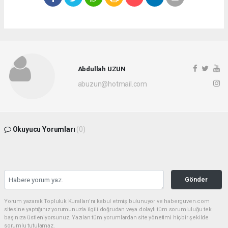
Abdullah UZUN
abuzun@hotmail.com
Okuyucu Yorumları
(0)
Gönder
Yorum yazarak Topluluk Kuralları’nı kabul etmiş bulunuyor ve haberguven.com
sitesine yaptığınız yorumunuzla ilgili doğrudan veya dolaylı tüm sorumluluğu tek
başınıza üstleniyorsunuz. Yazılan tüm yorumlardan site yönetimi hiçbir şekilde
sorumlu tutulamaz.