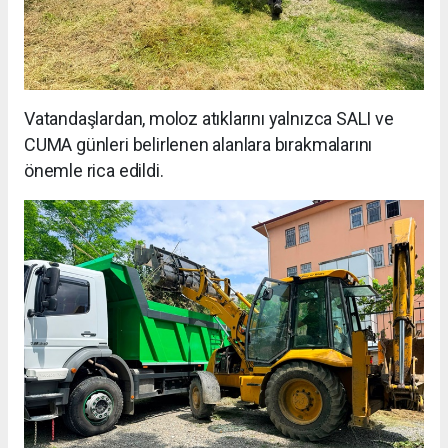
Vatandaşlardan, moloz atıklarını yalnızca SALI ve
CUMA günleri belirlenen alanlara bırakmalarını
önemle rica edildi.