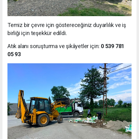
Temiz bir çevre için göstereceğiniz duyarlılık ve iş
birliği için teşekkür edildi.
Atık alanı soruşturma ve şikâyetler için:
0 539 781
05 93