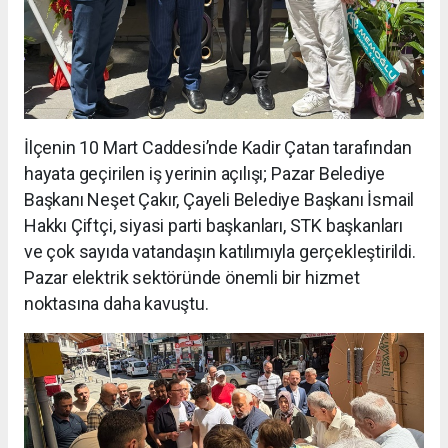
İlçenin 10 Mart Caddesi’nde Kadir Çatan tarafından
hayata geçirilen iş yerinin açılışı; Pazar Belediye
Başkanı Neşet Çakır, Çayeli Belediye Başkanı İsmail
Hakkı Çiftçi, siyasi parti başkanları, STK başkanları
ve çok sayıda vatandaşın katılımıyla gerçekleştirildi.
Pazar elektrik sektöründe önemli bir hizmet
noktasına daha kavuştu.