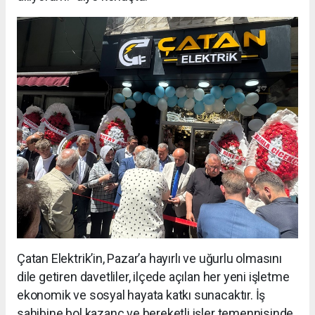
Çatan Elektrik’in, Pazar’a hayırlı ve uğurlu olmasını
dile getiren davetliler, ilçede açılan her yeni işletme
ekonomik ve sosyal hayata katkı sunacaktır. İş
sahibine bol kazanç ve bereketli işler temennisinde