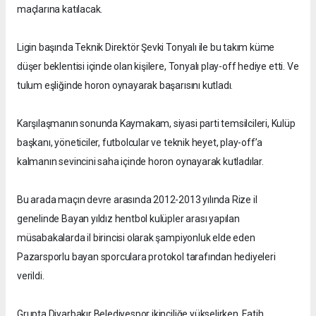
maçlarına katılacak.
Ligin başında Teknik Direktör Şevki Tonyalı ile bu takım küme
düşer beklentisi içinde olan kişilere, Tonyalı play-off hediye etti. Ve
tulum eşliğinde horon oynayarak başarısını kutladı.
Karşılaşmanın sonunda Kaymakam, siyasi parti temsilcileri, Kulüp
başkanı, yöneticiler, futbolcular ve teknik heyet, play-off’a
kalmanın sevincini saha içinde horon oynayarak kutladılar.
Bu arada maçın devre arasında 2012-2013 yılında Rize il
genelinde Bayan yıldız hentbol kulüpler arası yapılan
müsabakalarda il birincisi olarak şampiyonluk elde eden
Pazarsporlu bayan sporculara protokol tarafından hediyeleri
verildi.
Grupta Diyarbakır Belediyespor ikinciliğe yükselirken, Fatih