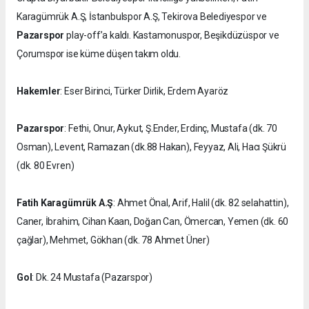
Karagümrük A.Ş, İstanbulspor A.Ş, Tekirova Belediyespor ve
Pazarspor
play-off’a kaldı. Kastamonuspor, Beşikdüzüspor ve
Çorumspor ise küme düşen takım oldu.
Hakemler
: Eser Birinci, Türker Dirlik, Erdem Ayaröz
Pazarspor
: Fethi, Onur, Aykut, Ş.Ender, Erdinç, Mustafa (dk. 70
Osman), Levent, Ramazan (dk.88 Hakan), Feyyaz, Ali, Hacı Şükrü
(dk. 80 Evren)
Fatih Karagümrük A.Ş
: Ahmet Önal, Arif, Halil (dk. 82 selahattin),
Caner, İbrahim, Cihan Kaan, Doğan Can, Ömercan, Yemen (dk. 60
çağlar), Mehmet, Gökhan (dk. 78 Ahmet Üner)
Gol
: Dk. 24 Mustafa (Pazarspor)