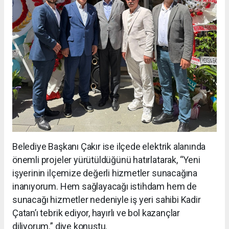
Belediye Başkanı Çakır ise ilçede elektrik alanında
önemli projeler yürütüldüğünü hatırlatarak, “Yeni
işyerinin ilçemize değerli hizmetler sunacağına
inanıyorum. Hem sağlayacağı istihdam hem de
sunacağı hizmetler nedeniyle iş yeri sahibi Kadir
Çatan’ı tebrik ediyor, hayırlı ve bol kazançlar
diliyorum.” diye konuştu.