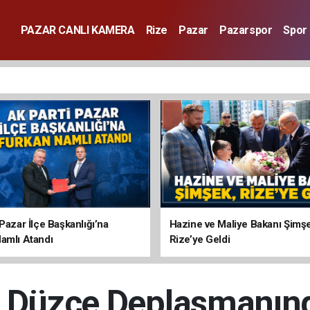
PAZAR CANLI KAMERA
Rize
Pazar
Pazarspor
Spor
Pazar İlçe Başkanlığı’na
Hazine ve Maliye Bakanı Şimş
amlı Atandı
Rize’ye Geldi
, Düzce Deplasmanınd