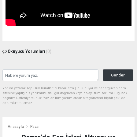
Okuyucu Yorumları
(0)
Gönder
Yorum yazarak Topluluk Kuralları’nı kabul etmiş bulunuyor ve haberguven.com
sitesine yaptığınız yorumunuzla ilgili doğrudan veya dolaylı tüm sorumluluğu tek
başınıza üstleniyorsunuz. Yazılan tüm yorumlardan site yönetimi hiçbir şekilde
sorumlu tutulamaz.
Anasayfa
Pazar