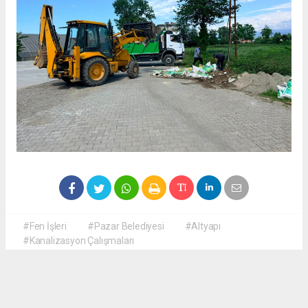
#Fen İşleri
#Pazar Belediyesi
#Altyapı
#Kanalizasyon Çalışmaları
Okuyucu Yorumları
(0)