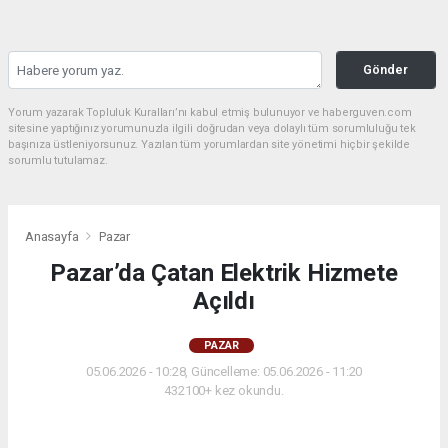
Gönder
Yorum yazarak Topluluk Kuralları’nı kabul etmiş bulunuyor ve haberguven.com
sitesine yaptığınız yorumunuzla ilgili doğrudan veya dolaylı tüm sorumluluğu tek
başınıza üstleniyorsunuz. Yazılan tüm yorumlardan site yönetimi hiçbir şekilde
sorumlu tutulamaz.
Anasayfa
Pazar
Pazar’da Çatan Elektrik Hizmete
Açıldı
PAZAR
05.06.2026 - 10:28, Güncelleme: 05.06.2026 - 11:20
432100+ kez okundu.