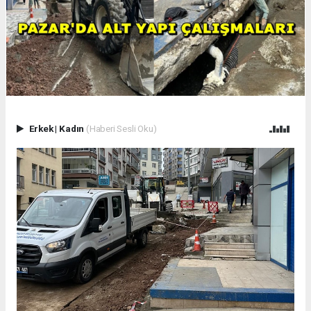
Erkek
|
Kadın
(Haberi Sesli Oku)