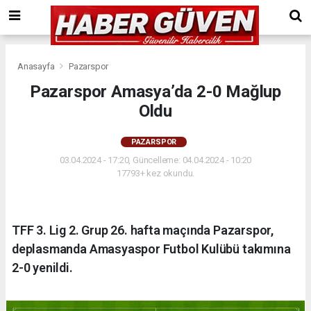
Anasayfa
Pazarspor
Pazarspor Amasya’da 2-0 Mağlup
Oldu
PAZARSPOR
03.04.2024 - 17:20, Güncelleme: 04.04.2024 - 10:20
17793+ kez okundu.
TFF 3. Lig 2. Grup 26. hafta maçında Pazarspor,
deplasmanda Amasyaspor Futbol Kulübü takımına
2-0 yenildi.