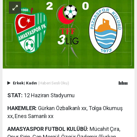
Erkek
|
Kadın
(Haberi Sesli Oku)
STAT:
12 Haziran Stadyumu
HAKEMLER:
Gürkan Özbalkanlı xx, Tolga Okumuş
xx, Enes Samanlı xx
AMASYASPOR FUTBOL KULÜBÜ:
Mücahit Çıra,
Onur Şirin, Can Morgül, Özgür Özdemir (Furkan