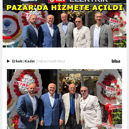
Erkek
|
Kadın
(Haberi Sesli Oku)