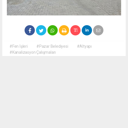
#Fen İşleri
#Pazar Belediyesi
#Altyapı
#Kanalizasyon Çalışmaları
Okuyucu Yorumları
(0)
Gönder
Yorum yazarak Topluluk Kuralları’nı kabul etmiş bulunuyor ve haberguven.com
sitesine yaptığınız yorumunuzla ilgili doğrudan veya dolaylı tüm sorumluluğu tek
başınıza üstleniyorsunuz. Yazılan tüm yorumlardan site yönetimi hiçbir şekilde
sorumlu tutulamaz.