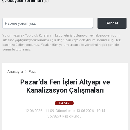
Okuyucu Yorumları
(0)
Gönder
Yorum yazarak Topluluk Kuralları’nı kabul etmiş bulunuyor ve haberguven.com
sitesine yaptığınız yorumunuzla ilgili doğrudan veya dolaylı tüm sorumluluğu tek
başınıza üstleniyorsunuz. Yazılan tüm yorumlardan site yönetimi hiçbir şekilde
sorumlu tutulamaz.
Anasayfa
Pazar
Pazar’da Fen İşleri Altyapı ve
Kanalizasyon Çalışmaları
PAZAR
12.06.2026 - 11:09, Güncelleme: 13.06.2026 - 10:14
357827+ kez okundu.