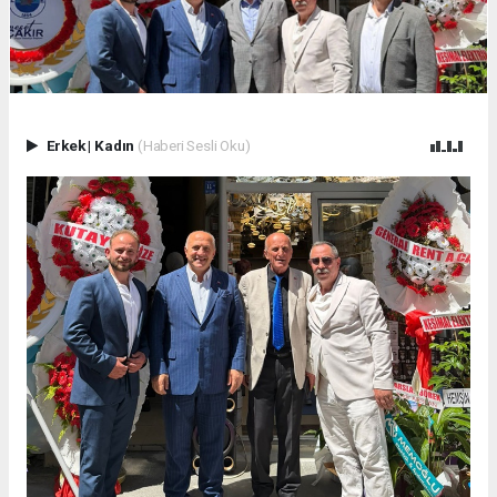
Erkek
|
Kadın
(Haberi Sesli Oku)