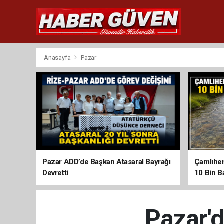
Anasayfa
Pazar
Pazar ADD’de Başkan Atasaral Bayrağı
Çamlıhem
Devretti
10 Bin Ba
Pazar'