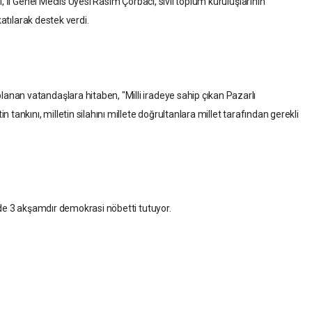
, İl Genel Meclis Üyesi Rasim Çorbacı, sivil toplum kuruluşlarının
katılarak destek verdi.
an vatandaşlara hitaben, "Milli iradeye sahip çıkan Pazarlı
tankını, milletin silahını millete doğrultanlara millet tarafından gerekli
ede 3 akşamdır demokrasi nöbetti tutuyor.