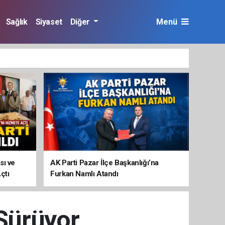
Sağlık
Siyaset
Diğer
Menü
sı ve
AK Parti Pazar İlçe Başkanlığı’na
çtı
Furkan Namlı Atandı
Sürüyor