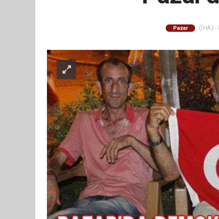
(İHA) - 
Pazar