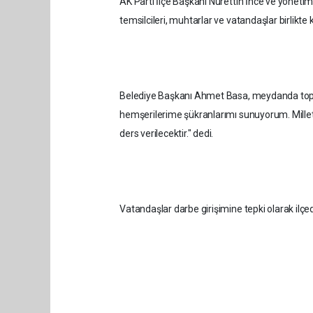
AK Parti İlçe Başkanı Nurettin İnce ve yönetimi
temsilcileri, muhtarlar ve vatandaşlar birlikte 
Belediye Başkanı Ahmet Basa, meydanda toplan
hemşerilerime şükranlarımı sunuyorum. Milletin 
ders verilecektir." dedi.
Vatandaşlar darbe girişimine tepki olarak ilç