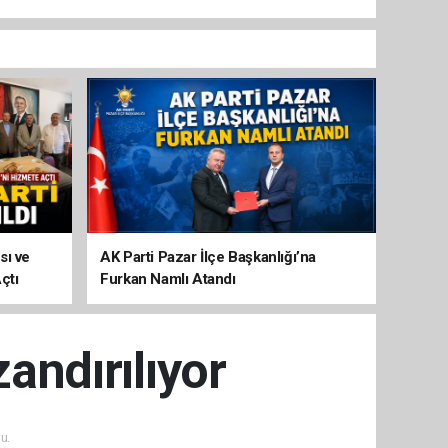
sı ve
AK Parti Pazar İlçe Başkanlığı’na
çtı
Furkan Namlı Atandı
andırılıyor
u.