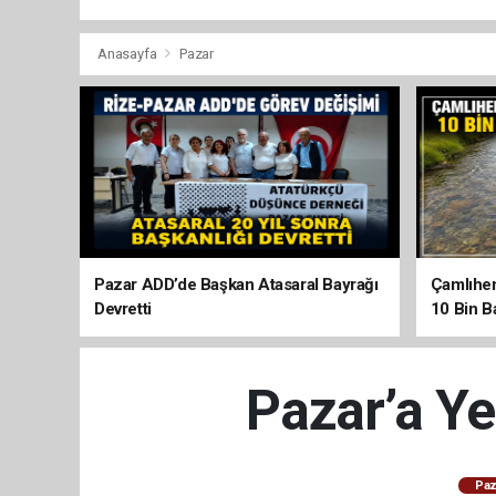
Anasayfa
Pazar
Pazar ADD’de Başkan Atasaral Bayrağı
Çamlıhem
Devretti
10 Bin Ba
Pazar’a Ye
Paz