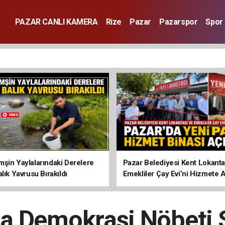
PAZAR CANLI KAMERA
Rize
Pazar
Pazarspor
Spor
şin Yaylalarındaki Derelere
Pazar Belediyesi Kent Lokanta
lık Yavrusu Bırakıldı
Emekliler Çay Evi’ni Hizmete A
da Demokrasi Nöbeti 