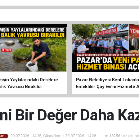
şin Yaylalarındaki Derelere
Pazar Belediyesi Kent Lokanta
lık Yavrusu Bırakıldı
Emekliler Çay Evi’ni Hizmete A
ni Bir Değer Daha Kaz
20.07.2026 - 14:26, Güncelleme: 20.07.2026 - 14:26
18256 kez okund
ar