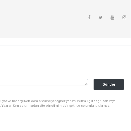
Gönder
nuyor ve haberguven.com sitesine yaptığınız yorumunuzla ilgili doğrudan veya
. Yazılan tüm yorumlardan site yönetimi hiçbir şekilde sorumlu tutulamaz.