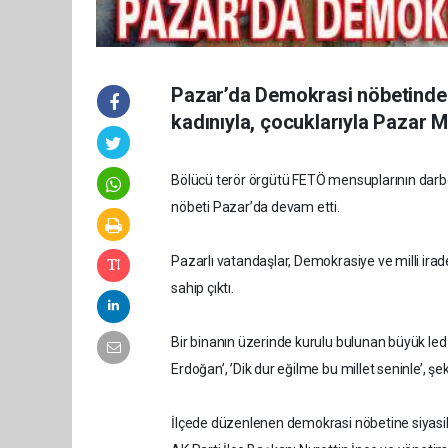
Pazar’da Demokrasi nöbetinde v
kadınıyla, çocuklarıyla Pazar 
Bölücü terör örgütü FETÖ mensuplarının dar
nöbeti Pazar’da devam etti.
Pazarlı vatandaşlar, Demokrasiye ve milli ir
sahip çıktı.
Bir binanın üzerinde kurulu bulunan büyük led
Erdoğan’, ’Dik dur eğilme bu millet seninle’, şek
İlçede düzenlenen demokrasi nöbetine siyasi