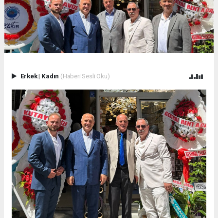
Erkek
|
Kadın
(Haberi Sesli Oku)