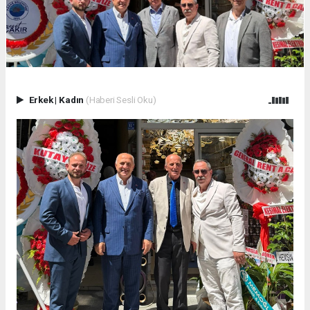
Erkek
|
Kadın
(Haberi Sesli Oku)