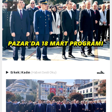
Erkek
|
Kadın
(Haberi Sesli Oku)