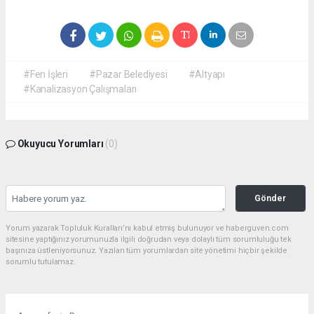
#Fen İşleri
#Pazar Belediyesi
#Altyapı
#Kanalizasyon Çalışmaları
Okuyucu Yorumları
(0)
Gönder
Yorum yazarak Topluluk Kuralları’nı kabul etmiş bulunuyor ve haberguven.com
sitesine yaptığınız yorumunuzla ilgili doğrudan veya dolaylı tüm sorumluluğu tek
başınıza üstleniyorsunuz. Yazılan tüm yorumlardan site yönetimi hiçbir şekilde
sorumlu tutulamaz.