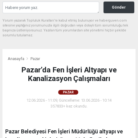
Gönder
Yorum yazarak Topluluk Kuralları’nı kabul etmiş bulunuyor ve haberguven.com
sitesine yaptığınız yorumunuzla ilgili doğrudan veya dolaylı tüm sorumluluğu tek
başınıza üstleniyorsunuz. Yazılan tüm yorumlardan site yönetimi hiçbir şekilde
sorumlu tutulamaz.
Anasayfa
Pazar
Pazar’da Fen İşleri Altyapı ve
Kanalizasyon Çalışmaları
PAZAR
12.06.2026 - 11:09, Güncelleme: 13.06.2026 - 10:14
357833+ kez okundu.
Pazar Belediyesi Fen İşleri Müdürlüğü altyapı ve