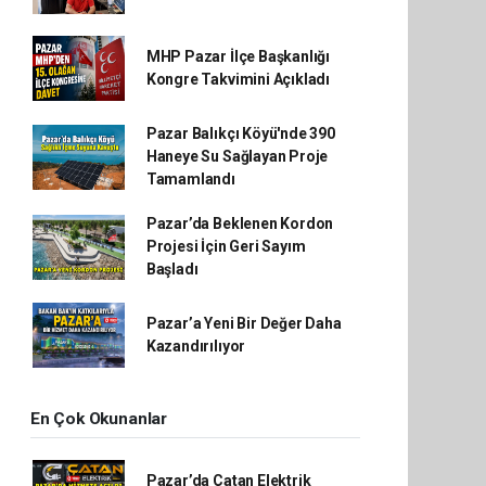
MHP Pazar İlçe Başkanlığı
Kongre Takvimini Açıkladı
Pazar Balıkçı Köyü'nde 390
Haneye Su Sağlayan Proje
Tamamlandı
Pazar’da Beklenen Kordon
Projesi İçin Geri Sayım
Başladı
Pazar’a Yeni Bir Değer Daha
Kazandırılıyor
En Çok Okunanlar
Pazar’da Çatan Elektrik