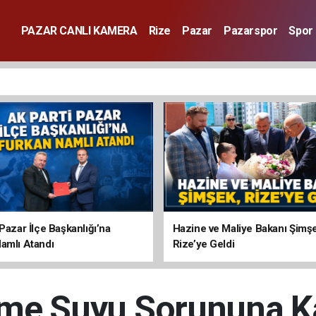
PAZAR CANLI KAMERA
Rize
Pazar
Pazarspor
Spor
Pazar İlçe Başkanlığı’na
Hazine ve Maliye Bakanı Şimş
amlı Atandı
Rize’ye Geldi
çme Suyu Sorununa K