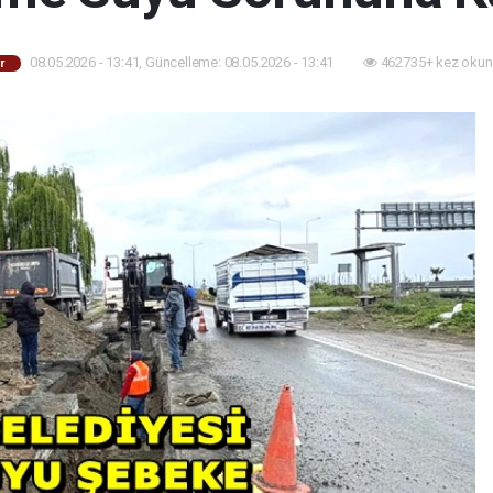
08.05.2026 - 13:41, Güncelleme: 08.05.2026 - 13:41
462735+ kez okun
r