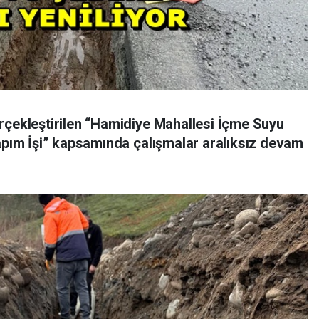
rçekleştirilen “Hamidiye Mahallesi İçme Suyu
Yapım İşi” kapsamında çalışmalar aralıksız devam