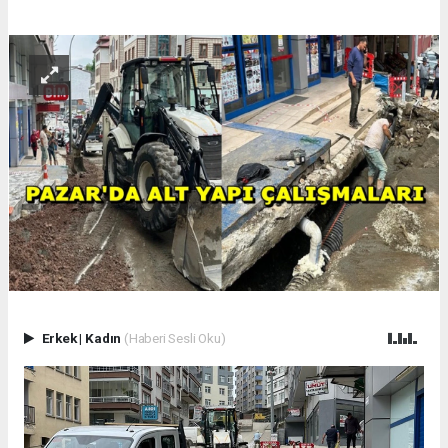
Erkek
|
Kadın
(Haberi Sesli Oku)