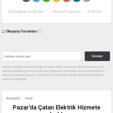
#Çanakkale ve Şehitleri
#Anma Programı
#18 mart
Okuyucu Yorumları
(0)
Gönder
Yorum yazarak Topluluk Kuralları’nı kabul etmiş bulunuyor ve haberguven.com
sitesine yaptığınız yorumunuzla ilgili doğrudan veya dolaylı tüm sorumluluğu tek
başınıza üstleniyorsunuz. Yazılan tüm yorumlardan site yönetimi hiçbir şekilde
sorumlu tutulamaz.
Anasayfa
Pazar
Pazar’da Çatan Elektrik Hizmete