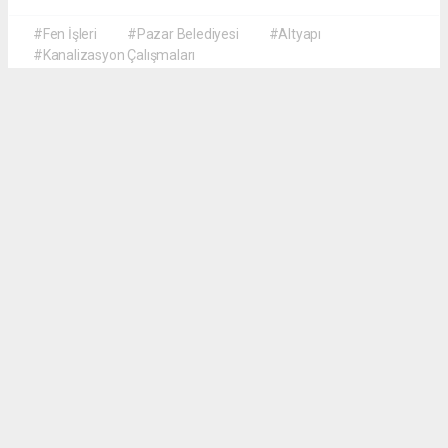
#Fen İşleri
#Pazar Belediyesi
#Altyapı
#Kanalizasyon Çalışmaları
Okuyucu Yorumları
(0)
Gönder
Yorum yazarak Topluluk Kuralları’nı kabul etmiş bulunuyor ve haberguven.com
sitesine yaptığınız yorumunuzla ilgili doğrudan veya dolaylı tüm sorumluluğu tek
başınıza üstleniyorsunuz. Yazılan tüm yorumlardan site yönetimi hiçbir şekilde
sorumlu tutulamaz.
haber paketi
haber scripti
haber yazılımı
Tüm hakları saklı tutulmaktadır.Copyright 2026©