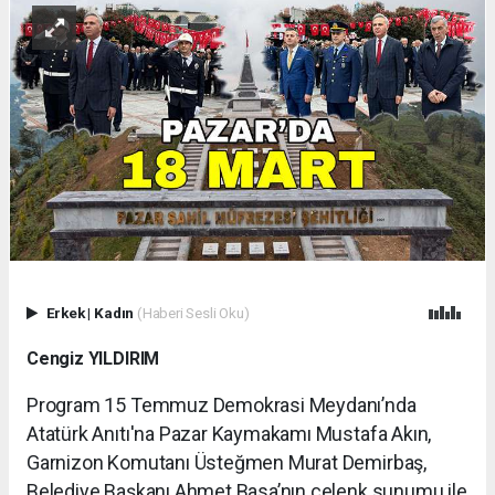
Erkek
|
Kadın
(Haberi Sesli Oku)
Cengiz YILDIRIM
Program 15 Temmuz Demokrasi Meydanı’nda
Atatürk Anıtı'na Pazar Kaymakamı Mustafa Akın,
Garnizon Komutanı Üsteğmen Murat Demirbaş,
Belediye Başkanı Ahmet Basa’nın çelenk sunumu ile