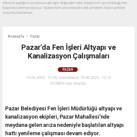
sitesine yaptığınız yorumunuzla ilgili doğrudan veya dolaylı tüm sorumluluğu tek
başınıza üstleniyorsunuz. Yazılan tüm yorumlardan site yönetimi hiçbir şekilde
sorumlu tutulamaz.
Anasayfa
Pazar
Pazar’da Fen İşleri Altyapı ve
Kanalizasyon Çalışmaları
PAZAR
12.06.2026 - 11:09, Güncelleme: 13.06.2026 - 10:14
357820+ kez okundu.
Pazar Belediyesi Fen İşleri Müdürlüğü altyapı ve
kanalizasyon ekipleri, Pazar Mahallesi’nde
meydana gelen arıza nedeniyle başlatılan altyapı
hattı yenileme çalışması devam ediyor.