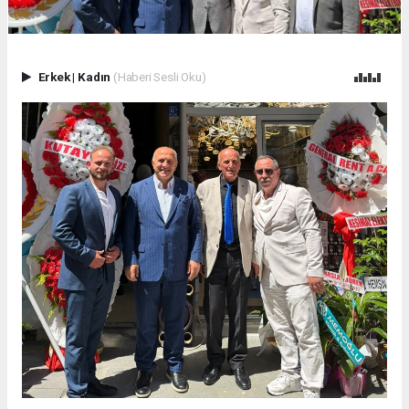
Erkek
|
Kadın
(Haberi Sesli Oku)