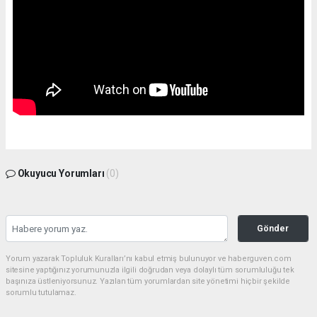
Okuyucu Yorumları
(0)
Gönder
Yorum yazarak Topluluk Kuralları’nı kabul etmiş bulunuyor ve haberguven.com
sitesine yaptığınız yorumunuzla ilgili doğrudan veya dolaylı tüm sorumluluğu tek
başınıza üstleniyorsunuz. Yazılan tüm yorumlardan site yönetimi hiçbir şekilde
sorumlu tutulamaz.