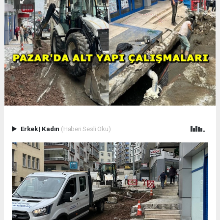
Erkek
|
Kadın
(Haberi Sesli Oku)