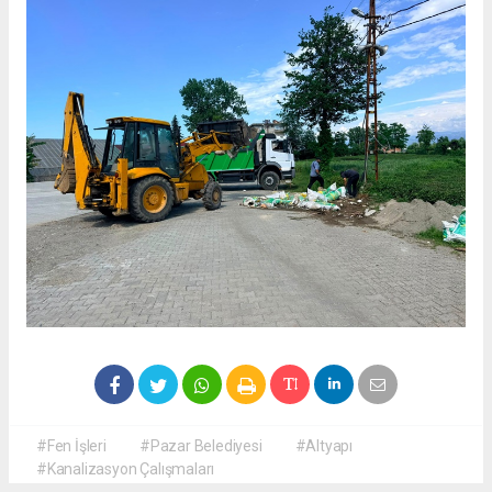
#Fen İşleri
#Pazar Belediyesi
#Altyapı
#Kanalizasyon Çalışmaları