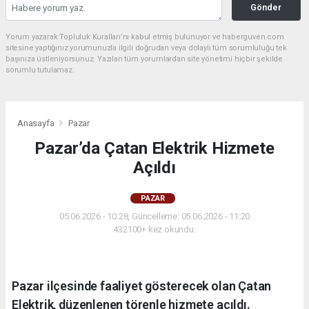
Gönder
Yorum yazarak Topluluk Kuralları’nı kabul etmiş bulunuyor ve haberguven.com
sitesine yaptığınız yorumunuzla ilgili doğrudan veya dolaylı tüm sorumluluğu tek
başınıza üstleniyorsunuz. Yazılan tüm yorumlardan site yönetimi hiçbir şekilde
sorumlu tutulamaz.
Anasayfa
Pazar
Pazar’da Çatan Elektrik Hizmete
Açıldı
PAZAR
05.06.2026 - 10:28, Güncelleme: 05.06.2026 - 11:20
432100+ kez okundu.
Pazar ilçesinde faaliyet gösterecek olan Çatan
Elektrik, düzenlenen törenle hizmete açıldı.