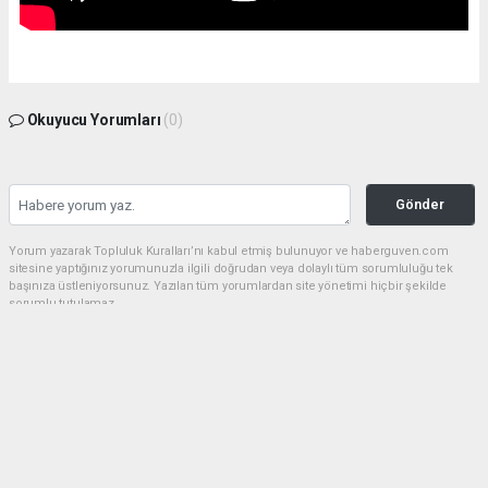
Okuyucu Yorumları
(0)
Gönder
Yorum yazarak Topluluk Kuralları’nı kabul etmiş bulunuyor ve haberguven.com
sitesine yaptığınız yorumunuzla ilgili doğrudan veya dolaylı tüm sorumluluğu tek
başınıza üstleniyorsunuz. Yazılan tüm yorumlardan site yönetimi hiçbir şekilde
sorumlu tutulamaz.
haber paketi
haber scripti
haber yazılımı
Tüm hakları saklı tutulmaktadır.Copyright 2026©
Haber Yazılımı:
Web Aksiyon ®