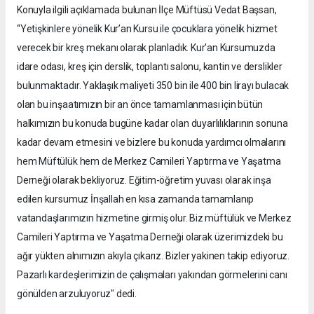
Konuyla ilgili açıklamada bulunan İlçe Müftüsü Vedat Başsan,
“Yetişkinlere yönelik Kur’an Kursu ile çocuklara yönelik hizmet
verecek bir kreş mekanı olarak planladık. Kur'an Kursumuzda
idare odası, kreş için derslik, toplantı salonu, kantin ve derslikler
bulunmaktadır. Yaklaşık maliyeti 350 bin ile 400 bin lirayı bulacak
olan bu inşaatımızın bir an önce tamamlanması için bütün
halkımızın bu konuda bugüne kadar olan duyarlılıklarının sonuna
kadar devam etmesini ve bizlere bu konuda yardımcı olmalarını
hem Müftülük hem de Merkez Camileri Yaptırma ve Yaşatma
Derneği olarak bekliyoruz. Eğitim-öğretim yuvası olarak inşa
edilen kursumuz İnşallah en kısa zamanda tamamlanıp
vatandaşlarımızın hizmetine girmiş olur. Biz müftülük ve Merkez
Camileri Yaptırma ve Yaşatma Derneği olarak üzerimizdeki bu
ağır yükten alnımızın akıyla çıkarız. Bizler yakinen takip ediyoruz.
Pazarlı kardeşlerimizin de çalışmaları yakından görmelerini canı
gönülden arzuluyoruz" dedi.