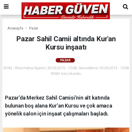
Anasayfa
Pazar
Pazar Sahil Camii altında Kur'an
Kursu inşaatı
PAZAR
(İHA) - İhlas Haber Ajansı | 30.05.2013 - 15:08, Güncelleme: 30.05.2013 - 15:08
5692+ kez okundu.
Pazar’da Merkez Sahil Camisi’nin alt katında
bulunan boş alana Kur’an Kursu ve çok amaca
yönelik salon için inşaat çalışmaları başladı.