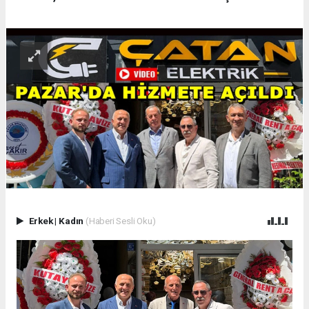
Erkek
|
Kadın
(Haberi Sesli Oku)