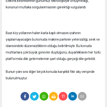
Elektrik kesintilerinin günümüz teknolojisiyle örtüşmediği,
konunun mutlaka sorgulanmasının gerektiği vurgulandı.
Bazı köy yollarının halen karla kaplı olmasını izahının
yapılamayacağını bu konuda makine parkının yetersizliği, sevk ve
idaresindeki düzensizliklerin olduğu belirtilmiştir. Bu konuda
muhtarlara çok büyük görevler düştüğünü, duyarlılıklarını her türlü
platformda dile getirmelerinin şart olduğu gerçeği dile getirildi.
Bunun yanı sıra diğer birçok konuda karşılıklı fikir alış verişinde
bulunulmuştur.