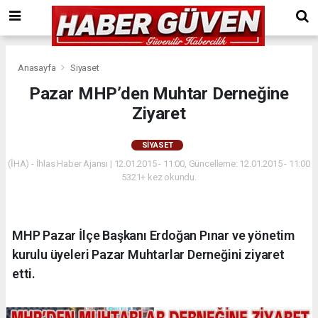
Anasayfa
Siyaset
Pazar MHP’den Muhtar Derneğine
Ziyaret
SIYASET
(İHA) - İhlas Haber Ajansı | 12.01.2015 - 11:00, Güncelleme: 12.01.2015 - 11:00
5321+ kez okundu.
MHP Pazar İlçe Başkanı Erdoğan Pınar ve yönetim
kurulu üyeleri Pazar Muhtarlar Derneğini ziyaret
etti.