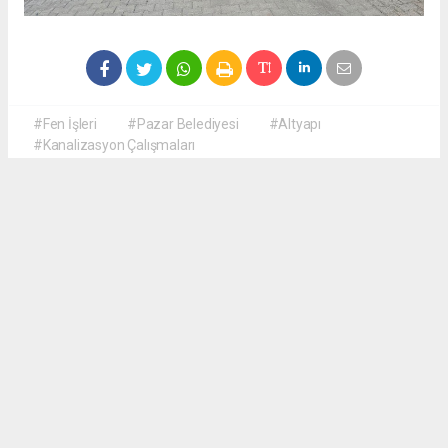
#Fen İşleri
#Pazar Belediyesi
#Altyapı
#Kanalizasyon Çalışmaları
Okuyucu Yorumları
(0)
Gönder
Yorum yazarak Topluluk Kuralları’nı kabul etmiş bulunuyor ve haberguven.com
sitesine yaptığınız yorumunuzla ilgili doğrudan veya dolaylı tüm sorumluluğu tek
başınıza üstleniyorsunuz. Yazılan tüm yorumlardan site yönetimi hiçbir şekilde
sorumlu tutulamaz.