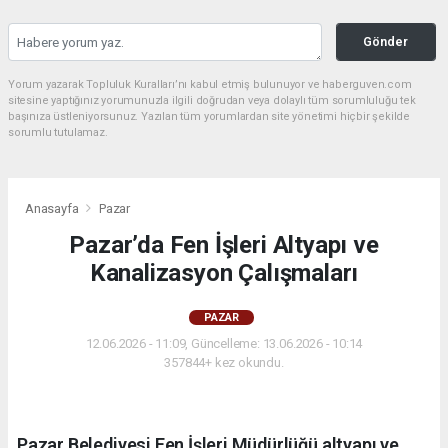
Gönder
Yorum yazarak Topluluk Kuralları’nı kabul etmiş bulunuyor ve haberguven.com
sitesine yaptığınız yorumunuzla ilgili doğrudan veya dolaylı tüm sorumluluğu tek
başınıza üstleniyorsunuz. Yazılan tüm yorumlardan site yönetimi hiçbir şekilde
sorumlu tutulamaz.
Anasayfa
Pazar
Pazar’da Fen İşleri Altyapı ve
Kanalizasyon Çalışmaları
PAZAR
12.06.2026 - 11:09, Güncelleme: 13.06.2026 - 10:14
357844+ kez okundu.
Pazar Belediyesi Fen İşleri Müdürlüğü altyapı ve