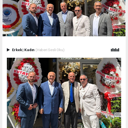
Erkek
|
Kadın
(Haberi Sesli Oku)