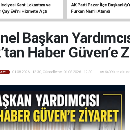
lediyesi Kent Lokantası ve
AK Parti Pazar İlçe Başkanlığı’
r Çay Evi’ni Hizmete Açtı
Furkan Namlı Atandı
nel Başkan Yardımcıs
’tan Haber Güven’e Z
01.08.2026 - 12:30, Güncelleme: 01.08.2026 - 12:30
6409 kez okund
aset