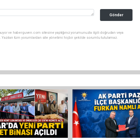
Gönder
nuyor ve haberguven.com sitesine yaptığınız yorumunuzla ilgili doğrudan veya
. Yazılan tüm yorumlardan site yönetimi hiçbir şekilde sorumlu tutulamaz.