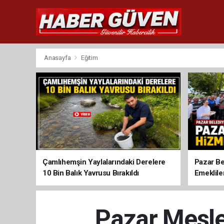
Anasayfa
Eğitim
Çamlıhemşin Yaylalarındaki Derelere
Pazar Be
10 Bin Balık Yavrusu Bırakıldı
Emeklile
Pazar Mesl