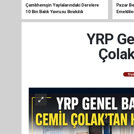
Çamlıhemşin Yaylalarındaki Derelere
Pazar Be
10 Bin Balık Yavrusu Bırakıldı
Emeklile
YRP Ge
Çolak
Siy