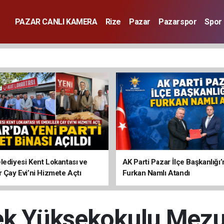
PAZAR CANLI KAMERA
Rize
Pazar
Pazarspor
Spor
lediyesi Kent Lokantası ve
AK Parti Pazar İlçe Başkanlığı’
r Çay Evi’ni Hizmete Açtı
Furkan Namlı Atandı
ek Yüksekokulu Mezun