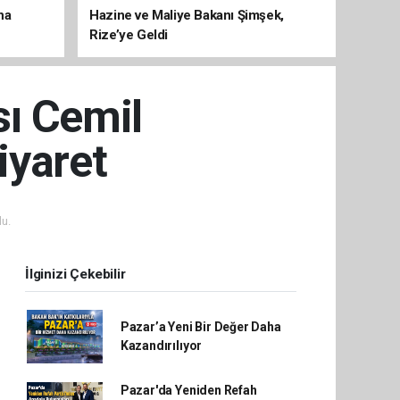
na
Hazine ve Maliye Bakanı Şimşek,
Rize’ye Geldi
ı Cemil
iyaret
u.
İlginizi Çekebilir
Pazar’a Yeni Bir Değer Daha
Kazandırılıyor
Pazar'da Yeniden Refah