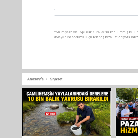
Yorum yazarak Topluluk Kuralları’nı kabul etmiş bulu
dolaylı tüm sorumluluğu tek başınıza üstleniyorsunuz
Anasayfa
Siyaset