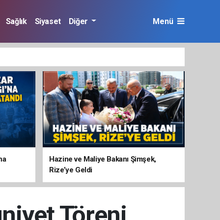
Sağlık
Siyaset
Diğer
Menü
na
Hazine ve Maliye Bakanı Şimşek,
Rize’ye Geldi
iyet Töreni