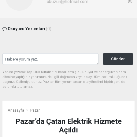
abuzun@hotmail.com
Okuyucu Yorumları
(0)
Gönder
Yorum yazarak Topluluk Kuralları’nı kabul etmiş bulunuyor ve haberguven.com
sitesine yaptığınız yorumunuzla ilgili doğrudan veya dolaylı tüm sorumluluğu tek
başınıza üstleniyorsunuz. Yazılan tüm yorumlardan site yönetimi hiçbir şekilde
sorumlu tutulamaz.
Anasayfa
Pazar
Pazar’da Çatan Elektrik Hizmete
Açıldı