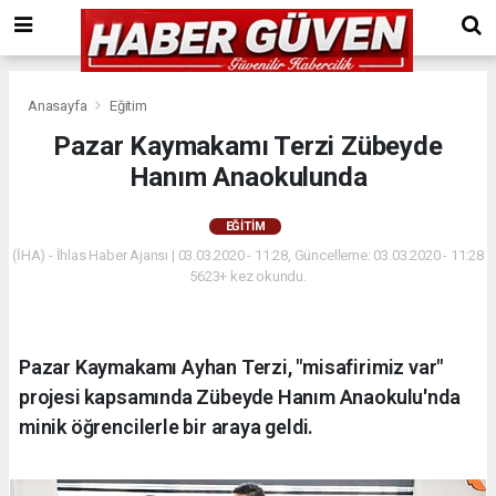
Anasayfa
Eğitim
Pazar Kaymakamı Terzi Zübeyde
Hanım Anaokulunda
EĞITIM
(İHA) - İhlas Haber Ajansı | 03.03.2020 - 11:28, Güncelleme: 03.03.2020 - 11:28
5623+ kez okundu.
Pazar Kaymakamı Ayhan Terzi, "misafirimiz var"
projesi kapsamında Zübeyde Hanım Anaokulu'nda
minik öğrencilerle bir araya geldi.