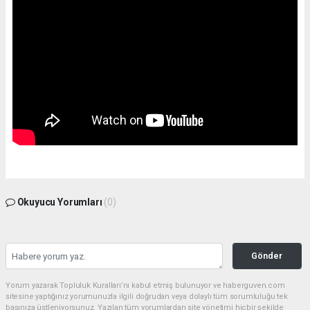
Okuyucu Yorumları
(0)
Gönder
Yorum yazarak Topluluk Kuralları’nı kabul etmiş bulunuyor ve haberguven.com
sitesine yaptığınız yorumunuzla ilgili doğrudan veya dolaylı tüm sorumluluğu tek
başınıza üstleniyorsunuz. Yazılan tüm yorumlardan site yönetimi hiçbir şekilde