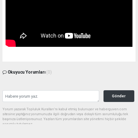
Okuyucu Yorumları
(0)
Gönder
Yorum yazarak Topluluk Kuralları’nı kabul etmiş bulunuyor ve haberguven.com
sitesine yaptığınız yorumunuzla ilgili doğrudan veya dolaylı tüm sorumluluğu tek
başınıza üstleniyorsunuz. Yazılan tüm yorumlardan site yönetimi hiçbir şekilde
sorumlu tutulamaz.