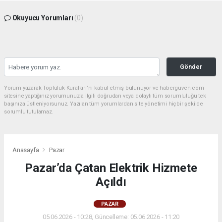
Okuyucu Yorumları
(0)
Gönder
Yorum yazarak Topluluk Kuralları’nı kabul etmiş bulunuyor ve haberguven.com
sitesine yaptığınız yorumunuzla ilgili doğrudan veya dolaylı tüm sorumluluğu tek
başınıza üstleniyorsunuz. Yazılan tüm yorumlardan site yönetimi hiçbir şekilde
sorumlu tutulamaz.
Anasayfa
Pazar
Pazar’da Çatan Elektrik Hizmete
Açıldı
PAZAR
05.06.2026 - 10:28, Güncelleme: 05.06.2026 - 11:20