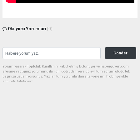
Okuyucu Yorumları
(0)
Gönder
Yorum yazarak Topluluk Kuralları’nı kabul etmiş bulunuyor ve haberguven.com
sitesine yaptığınız yorumunuzla ilgili doğrudan veya dolaylı tüm sorumluluğu tek
başınıza üstleniyorsunuz. Yazılan tüm yorumlardan site yönetimi hiçbir şekilde
sorumlu tutulamaz.
haber paketi
haber scripti
haber yazılımı
Tüm hakları saklı tutulmaktadır.Copyright 2026©
Haber Yazılımı:
Web Aksiyon ®