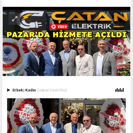
Erkek
|
Kadın
(Haberi Sesli Oku)