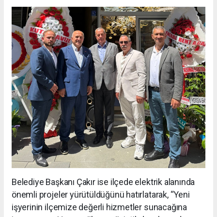
Belediye Başkanı Çakır ise ilçede elektrik alanında
önemli projeler yürütüldüğünü hatırlatarak, “Yeni
işyerinin ilçemize değerli hizmetler sunacağına