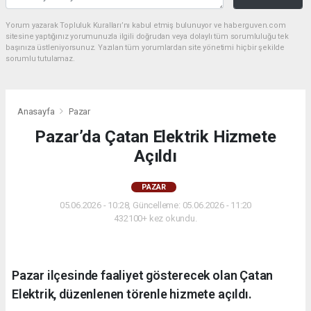
Yorum yazarak Topluluk Kuralları’nı kabul etmiş bulunuyor ve haberguven.com
sitesine yaptığınız yorumunuzla ilgili doğrudan veya dolaylı tüm sorumluluğu tek
başınıza üstleniyorsunuz. Yazılan tüm yorumlardan site yönetimi hiçbir şekilde
sorumlu tutulamaz.
Anasayfa
Pazar
Pazar’da Çatan Elektrik Hizmete
Açıldı
PAZAR
05.06.2026 - 10:28, Güncelleme: 05.06.2026 - 11:20
432100+ kez okundu.
Pazar ilçesinde faaliyet gösterecek olan Çatan
Elektrik, düzenlenen törenle hizmete açıldı.