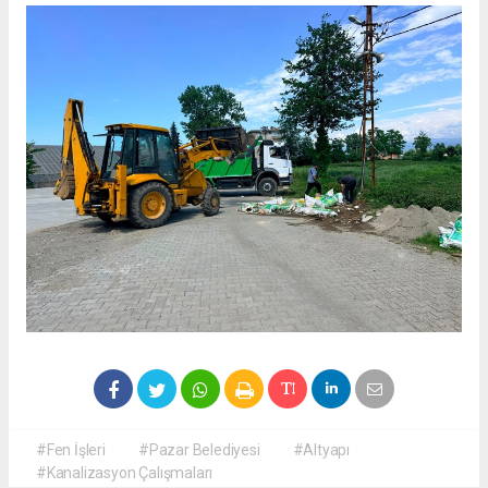
#Fen İşleri
#Pazar Belediyesi
#Altyapı
#Kanalizasyon Çalışmaları