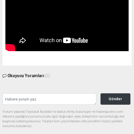
Okuyucu Yorumları
(0)
Gönder
Yorum yazarak Topluluk Kuralları’nı kabul etmiş bulunuyor ve haberguven.com
sitesine yaptığınız yorumunuzla ilgili doğrudan veya dolaylı tüm sorumluluğu tek
başınıza üstleniyorsunuz. Yazılan tüm yorumlardan site yönetimi hiçbir şekilde
sorumlu tutulamaz.