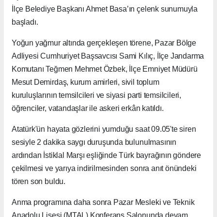
İlçe Belediye Başkanı Ahmet Basa’ın çelenk sunumuyla
başladı.
Yoğun yağmur altında gerçekleşen törene, Pazar Bölge
Adliyesi Cumhuriyet Başsavcısı Sami Kılıç, İlçe Jandarma
Komutanı Teğmen Mehmet Özbek, İlçe Emniyet Müdürü
Mesut Demirdaş, kurum amirleri, sivil toplum
kuruluşlarının temsilcileri ve siyasi parti temsilcileri,
öğrenciler, vatandaşlar ile askeri erkân katıldı.
Atatürk'ün hayata gözlerini yumduğu saat 09.05'te siren
sesiyle 2 dakika saygı duruşunda bulunulmasının
ardından İstiklal Marşı eşliğinde Türk bayrağının göndere
çekilmesi ve yarıya indirilmesinden sonra anıt önündeki
tören son buldu.
Anma programına daha sonra Pazar Mesleki ve Teknik
Anadolu Lisesi (MTAL) Konferans Salonunda devam