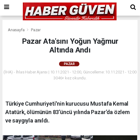
Anasayfa
Pazar
Pazar Ata'sını Yoğun Yağmur
Altında Andı
PAZAR
(İHA) - İhlas Haber Ajansı | 10.11.2021 - 12:00, Güncelleme: 10.11.2021 - 12:00
3046+ kez okundu.
Türkiye Cumhuriyeti'nin kurucusu Mustafa Kemal
Atatürk, ölümünün 83’üncü yılında Pazar’da özlem
ve saygıyla anıldı.