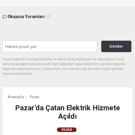
Okuyucu Yorumları
(0)
Gönder
Yorum yazarak Topluluk Kuralları’nı kabul etmiş bulunuyor ve haberguven.com
sitesine yaptığınız yorumunuzla ilgili doğrudan veya dolaylı tüm sorumluluğu tek
başınıza üstleniyorsunuz. Yazılan tüm yorumlardan site yönetimi hiçbir şekilde
sorumlu tutulamaz.
Anasayfa
Pazar
Pazar’da Çatan Elektrik Hizmete
Açıldı
PAZAR