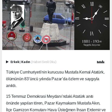
Erkek
|
Kadın
(Haberi Sesli Oku)
Türkiye Cumhuriyeti'nin kurucusu Mustafa Kemal Atatürk,
ölümünün 83’üncü yılında Pazar’da özlem ve saygıyla
anıldı.
15 Temmuz Demokrasi Meydanı’ndaki Atatürk anıtı
önünde yapılan tören, Pazar Kaymakamı Mustafa Akın,
İlçe Garnizon Komutanı Hava Üsteğmen İhsan Erdemir ve