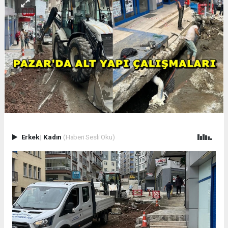
Erkek
|
Kadın
(Haberi Sesli Oku)