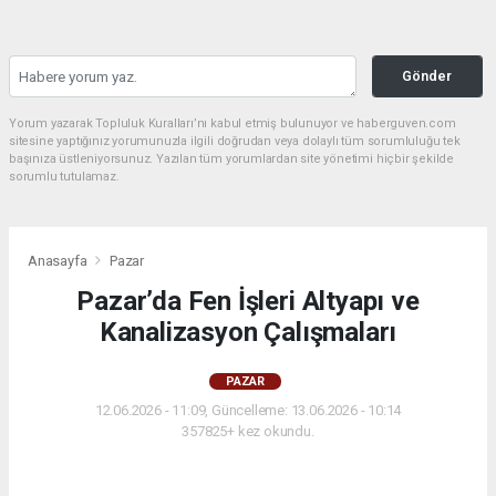
Gönder
Yorum yazarak Topluluk Kuralları’nı kabul etmiş bulunuyor ve haberguven.com
sitesine yaptığınız yorumunuzla ilgili doğrudan veya dolaylı tüm sorumluluğu tek
başınıza üstleniyorsunuz. Yazılan tüm yorumlardan site yönetimi hiçbir şekilde
sorumlu tutulamaz.
Anasayfa
Pazar
Pazar’da Fen İşleri Altyapı ve
Kanalizasyon Çalışmaları
PAZAR
12.06.2026 - 11:09, Güncelleme: 13.06.2026 - 10:14
357825+ kez okundu.