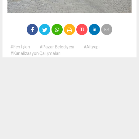
#Fen İşleri
#Pazar Belediyesi
#Altyapı
#Kanalizasyon Çalışmaları
Okuyucu Yorumları
(0)
Gönder
Yorum yazarak Topluluk Kuralları’nı kabul etmiş bulunuyor ve haberguven.com
sitesine yaptığınız yorumunuzla ilgili doğrudan veya dolaylı tüm sorumluluğu tek
başınıza üstleniyorsunuz. Yazılan tüm yorumlardan site yönetimi hiçbir şekilde
sorumlu tutulamaz.