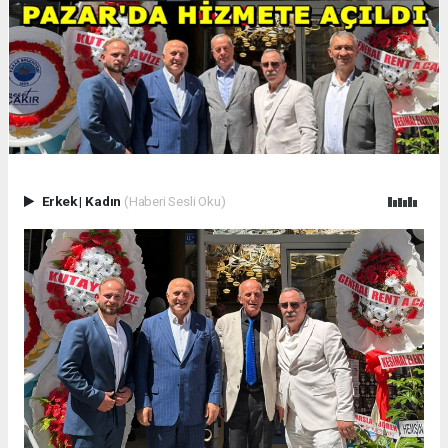
Erkek
|
Kadın
(Haberi Sesli Oku)